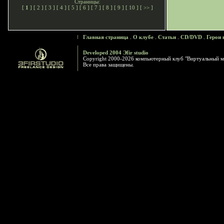
Страницы:
[
1
] [
2
] [
3
] [
4
] [
5
] [
6
] [
7
] [
8
] [
9
] [
10
] [
>>
]
Главная страница
.
О клубе
.
Статьи
.
CD/DVD
.
Герои 
Developed 2004 Эfir studio
Copyright 2000-2026 компьютерный клуб "Виртуальный м
Все права защищены.