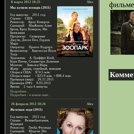
8 марта 2012 18:25
Alex
фильме
Мы купили зоопарк (2011)
Год выпуска: 2011 год
Страна: США
Режиссер: Кроу Кэмерон
Сценарий: МакКенна Алин
Брош, Кроу Кэмерон, Ми
Бенжамин
Продюсер: Силверман
Джули, Дисон Пол, Гордон
Марк
Оператор: Прието Родриго
Композитор: Биргиссон Йоун
Тоур
Художник: А. Гриффит Клэй,
Борк Питер, Сильвестри Доменик
Монтаж: Ливолси Марк
Жанр: драма, семейный, комедия
Сборы в США: $74.5 млн.
Комме
Сборы в мире: + $23.9 млн. = $98.4 млн.
Премьера (мир): 26.11.2011
Премьера (РФ): 8.03.2012
Время: 2 часа 4 минуты
Подробнее...
Подробнее - в новом окне...
26 февраля 2012 18:26
Alex
Железная леди (2011)
Год выпуска: 2011 год
Страна: Великобритания,
Франция
Режиссер: Ллойд Филлида
Сценарий: Морган Эби