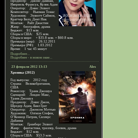
Продюсер: Джонс Дамиан,
Ивернель Франсуа, Кулик Адам
Оператор: Дэвис Эллиот
Композитор: Ньюман Томас
Художник: Эллиотт Саймон,
Кратчер Билл, Дент Ник
Монтаж: Райт Джастин
Жанр: биография, драма
Бюджет: $13 млн.
Сборы в США: $25 млн.
Сборы в мире: + $35.8 млн. = $60.8 млн.
Премьера (мир): 26.12.2011
Премьера (РФ): 1.03.2012
Время: 1 час 45 минут
Подробнее...
Подробнее - в новом окне...
23 февраля 2012 13:13
Alex
Хроника (2012)
Год выпуска: 2012 год
Страна: Великобритания,
США
Режиссер: Транк Джошуа
Сценарий: Лэндис Макс,
Транк Джошуа
Продюсер: Дэвис Джон,
Шредер Адам, Бакл Грег
Оператор: Дженсен Мэттью
Художник: Олтмэн Стефен,
О’Коннор Патрик, Силлерс
Дайанна
Монтаж: Гринберг Эллиот
Жанр: фантастика, триллер, боевик, драма
Бюджет: $12 млн.
Сборы в США: $53.3 млн.