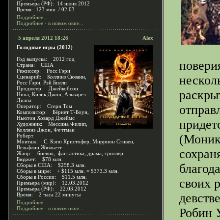
Премьера (РФ): 14 июня 2012
Время: 123 мин. / 02:03
Подробнее...
Подробнее - в новом окне...
5 апреля 2012 18:26
Alex
Голодные игры (2012)
Год выпуска: 2012 год
повери
Страна: США
Режиссер: Росс Гэри
нескол
Сценарий: Коллинз Сюзанн,
Росс Гэри, Рэй Билли
Продюсер: Джейкобсон
раскры
Нина, Килик Джон, Альварез
Диана
отправ
Оператор: Стерн Том
Композитор: Бёрнет Т-Боун,
Ньютон Ховард Джеймс
придет
Художник: Мессина Филип,
Коллинз Джон, Фечтман
(Моник
Роберт
Монтаж: С. Кэпп Кристофер, Миррион Стивен,
Вельфлин Жюльетт
сохран
Жанр: боевик, фантастика, драма, триллер
Бюджет: $78 млн.
благод
Сборы в США: $258.3 млн.
Сборы в мире: + $115 млн. = $373.3 млн.
Сборы в России: $11.5 млн.
своих 
Премьера (мир): 12.03.2012
Премьера (РФ): 22.03.2012
девств
Время: 2 часа 22 минуты
Подробнее...
Подробнее - в новом окне...
Робин 