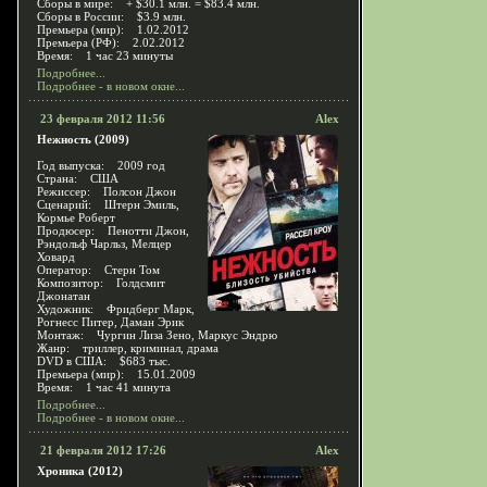
Сборы в мире: + $30.1 млн. = $83.4 млн.
Сборы в России: $3.9 млн.
Премьера (мир): 1.02.2012
Премьера (РФ): 2.02.2012
Время: 1 час 23 минуты
Подробнее...
Подробнее - в новом окне...
23 февраля 2012 11:56
Alex
Нежность (2009)
Год выпуска: 2009 год
Страна: США
Режиссер: Полсон Джон
Сценарий: Штерн Эмиль,
Кормье Роберт
Продюсер: Пенотти Джон,
Рэндольф Чарльз, Мелцер
Ховард
Оператор: Стерн Том
Композитор: Голдсмит
Джонатан
Художник: Фридберг Марк,
Рогнесс Питер, Даман Эрик
Монтаж: Чургин Лиза Зено, Маркус Эндрю
Жанр: триллер, криминал, драма
DVD в США: $683 тыс.
Премьера (мир): 15.01.2009
Время: 1 час 41 минута
Подробнее...
Подробнее - в новом окне...
21 февраля 2012 17:26
Alex
Хроника (2012)