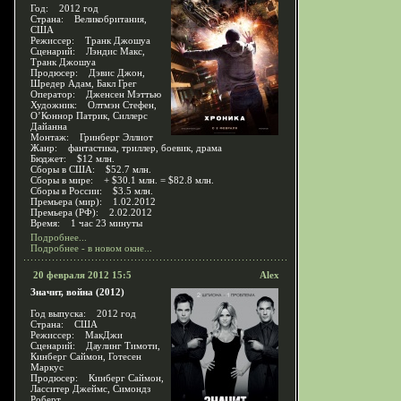
Год: 2012 год
Страна: Великобритания,
США
Режиссер: Транк Джошуа
Сценарий: Лэндис Макс,
Транк Джошуа
Продюсер: Дэвис Джон,
Шредер Адам, Бакл Грег
Оператор: Дженсен Мэттью
Художник: Олтмэн Стефен,
О’Коннор Патрик, Силлерс
Дайанна
Монтаж: Гринберг Эллиот
Жанр: фантастика, триллер, боевик, драма
Бюджет: $12 млн.
Сборы в США: $52.7 млн.
Сборы в мире: + $30.1 млн. = $82.8 млн.
Сборы в России: $3.5 млн.
Премьера (мир): 1.02.2012
Премьера (РФ): 2.02.2012
Время: 1 час 23 минуты
Подробнее...
Подробнее - в новом окне...
20 февраля 2012 15:5
Alex
Значит, война (2012)
Год выпуска: 2012 год
Страна: США
Режиссер: МакДжи
Сценарий: Даулинг Тимоти,
Кинберг Саймон, Готесен
Маркус
Продюсер: Кинберг Саймон,
Ласситер Джеймс, Симондз
Роберт