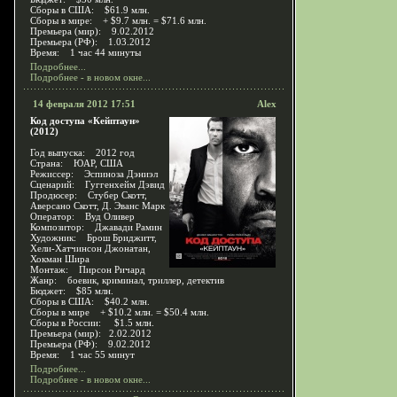
Сборы в США: $61.9 млн.
Сборы в мире: + $9.7 млн. = $71.6 млн.
Премьера (мир): 9.02.2012
Премьера (РФ): 1.03.2012
Время: 1 час 44 минуты
Подробнее...
Подробнее - в новом окне...
14 февраля 2012 17:51
Alex
Код доступа «Кейптаун»
(2012)
Год выпуска: 2012 год
Страна: ЮАР, США
Режиссер: Эспиноза Дэниэл
Сценарий: Гуггенхейм Дэвид
Продюсер: Стубер Скотт,
Аверсано Скотт, Д. Эванс Марк
Оператор: Вуд Оливер
Композитор: Джавади Рамин
Художник: Брош Бриджитт,
Хели-Хатчинсон Джонатан,
Хокман Шира
Монтаж: Пирсон Ричард
Жанр: боевик, криминал, триллер, детектив
Бюджет: $85 млн.
Сборы в США: $40.2 млн.
Сборы в мире + $10.2 млн. = $50.4 млн.
Сборы в России: $1.5 млн.
Премьера (мир): 2.02.2012
Премьера (РФ): 9.02.2012
Время: 1 час 55 минут
Подробнее...
Подробнее - в новом окне...