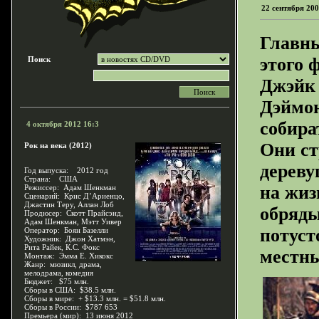
22 сентября 200
Главн
этого 
Поиск
Джэйк 
Дэймон
собира
4 октября 2012 16:3
Они ст
Рок на века (2012)
дереву
Год выпуска: 2012 год
Страна: США
на жи
Режиссер: Адам Шенкман
Сценарий: Крис Д’Ариенцо,
Джастин Теру, Аллан Лоб
обряд
Продюсер: Скотт Прайсэнд,
Адам Шенкман, Мэтт Уивер
потус
Оператор: Боян Базелли
Художник: Джон Хатмэн,
Рита Райек, К.С. Фокс
местн
Монтаж: Эмма Е. Хикокс
Жанр: мюзикл, драма,
мелодрама, комедия
Бюджет: $75 млн.
Сборы в США: $38.5 млн.
Сборы в мире: + $13.3 млн. = $51.8 млн.
Сборы в России: $787 653
Премьера (мир): 13 июня 2012