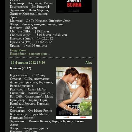
Оператор: Карпентер Рассел
Композитор: Бек Кристоф
Художник: Лэйн Мартин,
Эллиотт Кенделл, Фрайзер
Эрик
Монтаж: Де То Николас, Driebusch Jesse
Жанр: боевик, комедия, мелодрама
Бюджет: $65 млн.
Сборы в США: $19.2 млн.
Сборы в мире: + $10.8 млн. = $30 млн.
Премьера (мир): 14.02.2012
Премьера (РФ): 14.02.2012
Время: 1 час 34 минуты
Подробнее...
Подробнее - в новом окне...
18 февраля 2012 17:50
Alex
Клятва (2012)
Год выпуска: 2012 год
Страна: США, Австралия,
Франция, Бразилия, Германия,
Великобритания
Режиссер: Сакси Майкл
Сценарий: Катимс Джейсон,
Кон Эбби, Силверштейн Марк
Продюсер: Барбер Гари,
Бернбаум Рождер, Гликман
Джонатан
Оператор: Стофферс Рохир
Композитор: Брук Майкл,
Портман Рэйчел
Художник: Иванов Калина, Гордон Брандт, Кэвэна
Алекс
Жанр: мелодрама, драма
Бюджет: $30 млн.