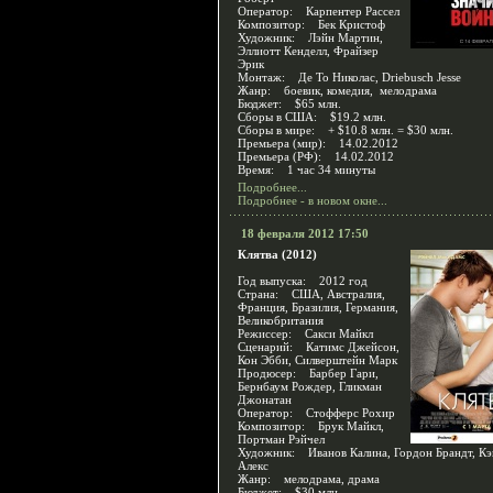
Оператор: Карпентер Рассел
Композитор: Бек Кристоф
Художник: Лэйн Мартин,
Эллиотт Кенделл, Фрайзер
Эрик
Монтаж: Де То Николас, Driebusch Jesse
Жанр: боевик, комедия, мелодрама
Бюджет: $65 млн.
Сборы в США: $19.2 млн.
Сборы в мире: + $10.8 млн. = $30 млн.
Премьера (мир): 14.02.2012
Премьера (РФ): 14.02.2012
Время: 1 час 34 минуты
Подробнее...
Подробнее - в новом окне...
18 февраля 2012 17:50
Клятва (2012)
Год выпуска: 2012 год
Страна: США, Австралия,
Франция, Бразилия, Германия,
Великобритания
Режиссер: Сакси Майкл
Сценарий: Катимс Джейсон,
Кон Эбби, Силверштейн Марк
Продюсер: Барбер Гари,
Бернбаум Рождер, Гликман
Джонатан
Оператор: Стофферс Рохир
Композитор: Брук Майкл,
Портман Рэйчел
Художник: Иванов Калина, Гордон Брандт, Кэ
Алекс
Жанр: мелодрама, драма
Бюджет: $30 млн.