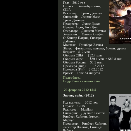
Год: 2012 год
Страна: Великобритания,
США
Режиссер: Транк Джошуа
Сценарий: Лэндис Макс,
Транк Джошуа
Продюсер: Дэвис Джон,
Шредер Адам, Бакл Грег
Оператор: Дженсен Мэттью
Художник: Олтмэн Стефен,
О’Коннор Патрик, Силлерс
Дайанна
Монтаж: Гринберг Эллиот
Жанр: фантастика, триллер, боевик, драма
Бюджет: $12 млн.
Сборы в США: $52.7 млн.
Сборы в мире: + $30.1 млн. = $82.8 млн.
Сборы в России: $3.5 млн.
Премьера (мир): 1.02.2012
Премьера (РФ): 2.02.2012
Время: 1 час 23 минуты
Подробнее...
Подробнее - в новом окне...
20 февраля 2012 15:5
Значит, война (2012)
Год выпуска: 2012 год
Страна: США
Режиссер: МакДжи
Сценарий: Даулинг Тимоти,
Кинберг Саймон, Готесен
Маркус
Продюсер: Кинберг Саймон,
Ласситер Джеймс, Симондз
Роберт