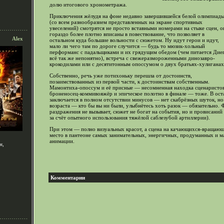
долю итогового хронометража.
Приключения жёлудя на фоне недавно завершившейся белой олимпиад
(со всем разнообразием представленных на экране спортивных
увеселений) смотрятся не просто вставными номерами на стыке сцен, о
гораздо более плотно вписаны в повествование, что позволяет в
Alex
остальном куда большие вольности с сюжетом. Ну идут герои и идут,
мало ли чего там по дороге случится — будь то мюзик-хольный
перформанс с падальщиками и их грядущим обедом (чем питается Дие
всё так же непонятно), встреча с свежеразмороженными динозавро-
крокодилами или с десятитонным опоссумом о двух братьях-хулиганах
Собственно, речь уже потихоньку перешла от достоинств,
позаимствованных из первой части, к достоинствам собственным.
Мамонтиха-опоссум и её присные — несомненная находка сценаристов
броненосец-коммивояжёр и эпическое полотно в финале — тоже. В ост
заключается в полном отсутствии минусов — нет скабрёзных шуток, но
возраста — кто бы вы ни были, улыбнётесь хоть разок — обязательно. 
раздражения не вызывает, сюжет не богат на события, но и провисаний 
за счёт опытного использования тяжёлой саблезубой артиллерии).
При этом — полно визуальных красот, а сцена на качающихся-вращающ
место в пантеоне самых занимательных, энергичных, продуманных и м
анимации.
н,
Комментарии