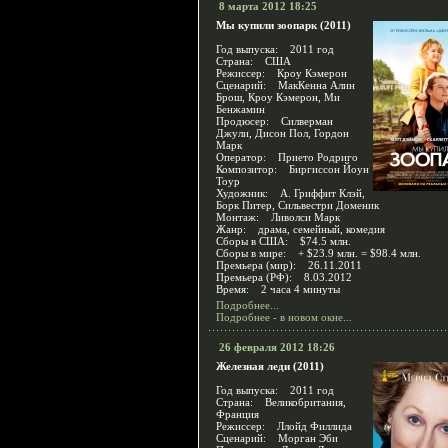
8 марта 2012 18:25
Мы купили зоопарк (2011)
Год выпуска: 2011 год
Страна: США
Режиссер: Кроу Кэмерон
Сценарий: МакКенна Алин
Брош, Кроу Кэмерон, Ми
Бенжамин
Продюсер: Силверман
Джули, Дисон Пол, Гордон
Марк
Оператор: Прието Родриго
Композитор: Биргиссон Йоун
Тоур
Художник: А. Гриффит Клэй,
Борк Питер, Сильвестри Доменик
Монтаж: Ливолси Марк
Жанр: драма, семейный, комедия
Сборы в США: $74.5 млн.
Сборы в мире: + $23.9 млн. = $98.4 млн.
Премьера (мир): 26.11.2011
Премьера (РФ): 8.03.2012
Время: 2 часа 4 минуты
Подробнее...
Подробнее - в новом окне...
26 февраля 2012 18:26
Железная леди (2011)
Год выпуска: 2011 год
Страна: Великобритания,
Франция
Режиссер: Ллойд Филлида
Сценарий: Морган Эби