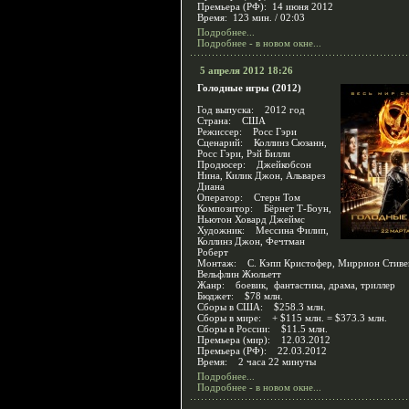
Премьера (РФ): 14 июня 2012
Время: 123 мин. / 02:03
Подробнее...
Подробнее - в новом окне...
5 апреля 2012 18:26
Голодные игры (2012)
Год выпуска: 2012 год
Страна: США
Режиссер: Росс Гэри
Сценарий: Коллинз Сюзанн,
Росс Гэри, Рэй Билли
Продюсер: Джейкобсон
Нина, Килик Джон, Альварез
Диана
Оператор: Стерн Том
Композитор: Бёрнет Т-Боун,
Ньютон Ховард Джеймс
Художник: Мессина Филип,
Коллинз Джон, Фечтман
Роберт
Монтаж: С. Кэпп Кристофер, Миррион Стиве
Вельфлин Жюльетт
Жанр: боевик, фантастика, драма, триллер
Бюджет: $78 млн.
Сборы в США: $258.3 млн.
Сборы в мире: + $115 млн. = $373.3 млн.
Сборы в России: $11.5 млн.
Премьера (мир): 12.03.2012
Премьера (РФ): 22.03.2012
Время: 2 часа 22 минуты
Подробнее...
Подробнее - в новом окне...