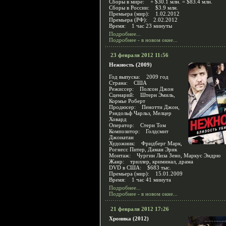
Сборы в мире: + $30.1 млн. = $83.4 млн.
Сборы в России: $3.9 млн.
Премьера (мир): 1.02.2012
Премьера (РФ): 2.02.2012
Время: 1 час 23 минуты
Подробнее...
Подробнее - в новом окне...
23 февраля 2012 11:56
Нежность (2009)
Год выпуска: 2009 год
Страна: США
Режиссер: Полсон Джон
Сценарий: Штерн Эмиль,
Кормье Роберт
Продюсер: Пенотти Джон,
Рэндольф Чарльз, Мелцер
Ховард
Оператор: Стерн Том
Композитор: Голдсмит
Джонатан
Художник: Фридберг Марк,
Рогнесс Питер, Даман Эрик
Монтаж: Чургин Лиза Зено, Маркус Эндрю
Жанр: триллер, криминал, драма
DVD в США: $683 тыс.
Премьера (мир): 15.01.2009
Время: 1 час 41 минута
Подробнее...
Подробнее - в новом окне...
21 февраля 2012 17:26
Хроника (2012)