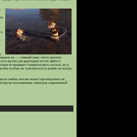
ы
ни
го,
.
,
альном же — главный плюс этого проекта
 есть шутки для аудитории почти любого
Фильм не вызывает гомерического хохота, но и
в нём особых не чувствуется (и далеко не всегда
ихся глыбах вполне может претендовать на
астерски исполненных эпизодов современной