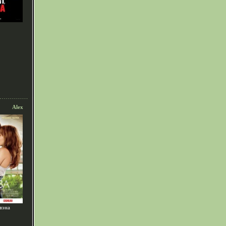
Alex
вэна