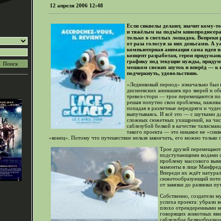
12 апреля 2006 12:48
Если сиквелы делают, значит кому-т
и тяжёлым на подъём кинопродюсер
только в светлых лошадок. Вопреки 
от раза голосуя за них деньгами. А 
компьютерная анимация сама идея в
концепт разработан, герои придума
графику под текущие нужды, придум
мешком свежих шуток и вперёд — к 
подчеркнуть, удовольствию.
«Ледниковый период» изначально был
диснеевских анимашек про зверей и о
тревел-стори — трое перемещаются по
решая попутно свои проблемы, наживая
попадая в различные передряги и чуде
выпутываясь. И всё это — с шутками д
сложных сюжетных ухищрений, на чист
саблезубой белкой в качестве талисма
такого проекта — это никакое не «сикв
«конец». Потому что путешествие нельзя закончить, его можно только 
Трое друзей перемещаютс
подступающими водами с
проблему массового выми
мамонты в лице Манфред
Впереди их ждёт натураль
сюжетообразующий потенц
от завязки до развязки п
Собственно, создатели м
успеха проекта: убрали 
плохо отрендеренными м
говорящих животных явно
саблезубое белкообразное