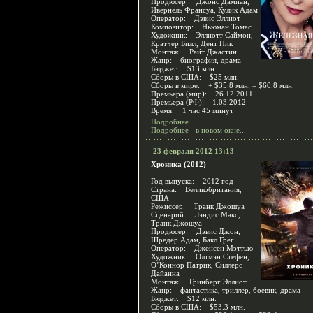
Продюсер: Джонс Дамиан,
Ивернель Франсуа, Кулик Адам
Оператор: Дэвис Эллиот
Композитор: Ньюман Томас
Художник: Эллиотт Саймон,
Кратчер Билл, Дент Ник
Монтаж: Райт Джастин
Жанр: биография, драма
Бюджет: $13 млн.
Сборы в США: $25 млн.
Сборы в мире: + $35.8 млн. = $60.8 млн.
Премьера (мир): 26.12.2011
Премьера (РФ): 1.03.2012
Время: 1 час 45 минут
Подробнее...
Подробнее - в новом окне...
23 февраля 2012 13:13
Хроника (2012)
Год выпуска: 2012 год
Страна: Великобритания,
США
Режиссер: Транк Джошуа
Сценарий: Лэндис Макс,
Транк Джошуа
Продюсер: Дэвис Джон,
Шредер Адам, Бакл Грег
Оператор: Дженсен Мэттью
Художник: Олтмэн Стефен,
О’Коннор Патрик, Силлерс
Дайанна
Монтаж: Гринберг Эллиот
Жанр: фантастика, триллер, боевик, драма
Бюджет: $12 млн.
Сборы в США: $53.3 млн.