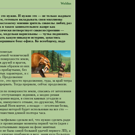
Woldus
о это нужно. И нужно это — не только жадным
ам, готовым вкладывать свои миллионы
расхожему мнению зритель сиквелы любит, раз
уж в таком занимательном жанре как
сячески потворствует сиквелостроению —
ны, модельки нарисованы — чутка подновить
ать какую-никакую историю, запастись
вершинам бокс-офиса. Ко всеобщему, надо
 помесью
бычной человеческой
 поверхности земли,
 друзей и врагов,
сным образом из них
а прибаутками, без
ых характерах, и с
на. Продолжение
ел», это просто продолжение, туда, за край титра
прервать. Тогда прервали, сейчас продолжили.
я по поверхности земли, спасаясь от затопления
 отступающих ледников, а заодно решая
рания видов, в список каковых угодили и
а, именуемого отныне, по-дружески, Мэнни.
ный Ноев ковчег, а позади — оголтелая белка,
иал которой будет использован на все сто —
утешествия длиной полтора часа.
ультфильма сделали всё, что нужно сделать ради
все провисающие моменты первой части (идея с
олчаливыми людьми на фоне занятных
 не была самой большой удачей первого ЛП), а
 изрядно прибавило в весе, заняв куда большую