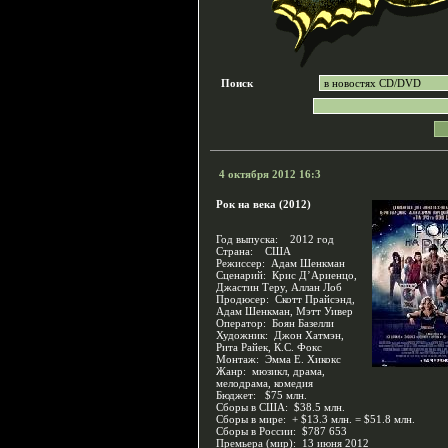
Поиск
4 октября 2012 16:3
Рок на века (2012)
Год выпуска: 2012 год
Страна: США
Режиссер: Адам Шенкман
Сценарий: Крис Д’Ариенцо,
Джастин Теру, Аллан Лоб
Продюсер: Скотт Прайсэнд,
Адам Шенкман, Мэтт Уивер
Оператор: Боян Базелли
Художник: Джон Хатмэн,
Рита Райек, К.С. Фокс
Монтаж: Эмма Е. Хикокс
Жанр: мюзикл, драма,
мелодрама, комедия
Бюджет: $75 млн.
Сборы в США: $38.5 млн.
Сборы в мире: + $13.3 млн. = $51.8 млн.
Сборы в России: $787 653
Премьера (мир): 13 июня 2012