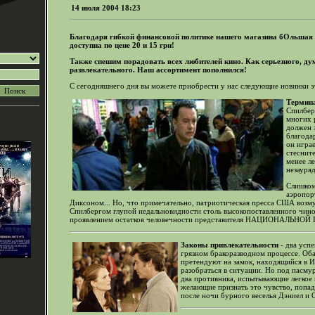
14 июля 2004 18:23
Благодаря гибкой финансовой политике нашего магазина бОльшая
доступна по цене 20 и 15 грн!
Также спешим порадовать всех любителей кино. Как серьезного, ду
развлекательного. Наш ассортимент пополнился!
С сегодняшнего дня вы можете приобрести у нас следующие новинки эт
Термин
Спилбер
многих 
должен 
благода
он играе
стеснит
менее л
незауря
Слишком
аэропор
Диксоном... Но, что примечательно, патриотическая пресса США воз
Спилбергом глупой недальновидности столь высокопоставленного чино
проявлением остатков человечности представителя НАЦИОНАЛЬНОЙ Б
Законы привлекательности
- два успе
грязном бракоразводном процессе. Об
претендуют на замок, находящийся в И
разобраться в ситуации. Но под пасму
два противника, испытывающие легкое 
желающие признать это чувство, попад
после ночи бурного веселья Дэниел и