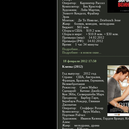
Оператор: Карпентер Рассел
Композитор: Бек Кристоф
Художник: Лэйн Мартин,
Эллиотт Кенделл, Фрайзер
Эрик
Монтаж: Де То Николас, Driebusch Jesse
Жанр: боевик, комедия, мелодрама
Бюджет: $65 млн.
Сборы в США: $19.2 млн.
Сборы в мире: + $10.8 млн. = $30 млн.
Премьера (мир): 14.02.2012
Премьера (РФ): 14.02.2012
Время: 1 час 34 минуты
Подробнее...
Подробнее - в новом окне...
18 февраля 2012 17:50
Клятва (2012)
Год выпуска: 2012 год
Страна: США, Австралия,
Франция, Бразилия, Германия,
Великобритания
Режиссер: Сакси Майкл
Сценарий: Катимс Джейсон,
Кон Эбби, Силверштейн Марк
Продюсер: Барбер Гари,
Бернбаум Рождер, Гликман
Джонатан
Оператор: Стофферс Рохир
Композитор: Брук Майкл,
Портман Рэйчел
Художник: Иванов Калина, Гордон Брандт, Кэ
Алекс
Жанр: мелодрама, драма
Бюджет: $30 млн.