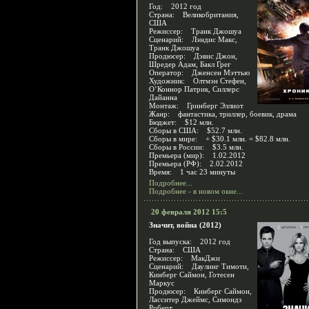
Год: 2012 год
Страна: Великобритания,
США
Режиссер: Транк Джошуа
Сценарий: Лэндис Макс,
Транк Джошуа
Продюсер: Дэвис Джон,
Шредер Адам, Бакл Грег
Оператор: Дженсен Мэттью
Художник: Олтмэн Стефен,
О’Коннор Патрик, Силлерс
Дайанна
Монтаж: Гринберг Эллиот
Жанр: фантастика, триллер, боевик, драма
Бюджет: $12 млн.
Сборы в США: $52.7 млн.
Сборы в мире: + $30.1 млн. = $82.8 млн.
Сборы в России: $3.5 млн.
Премьера (мир): 1.02.2012
Премьера (РФ): 2.02.2012
Время: 1 час 23 минуты
Подробнее...
Подробнее - в новом окне...
20 февраля 2012 15:5
Значит, война (2012)
Год выпуска: 2012 год
Страна: США
Режиссер: МакДжи
Сценарий: Даулинг Тимоти,
Кинберг Саймон, Готесен
Маркус
Продюсер: Кинберг Саймон,
Ласситер Джеймс, Симондз
Роберт