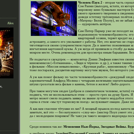
Человек-Паук 2
- вторая часть сериа
Сэм Раими (выходец, кстати, из кого
мировому кино буквально мастеров бл
своего прежнего творения к сведению,
доведя эстетику трёхмерных полётов 
«Матриц» Биллу Поупу), но не забыв 
Alex
— курировать актёров.
Сам Питер Паркер уже не походит на 
недюжинную человекообразность: его
квартирный хозяин, теряет кредит на 
астронавту, а самого его увольняют с работы. Нет, это конечно не ста
тяготящегося своим суперменством героя. Да и заметно поживевшая за
впечатления картонной куклы. А уж когда её привязали к столбу да вы
мокром месте. Очень рекомендуем для просмотра юным барышням. Без
Не подкачал и саундтрек — композитор Дэнни Эльфман известен своим
кинокомиксов («бэтманиана», «Люди в чёрном» и др.), а также такими
к фильмам «Миссия невыполнима», «Крупная рыба», киномюзиклу «Чик
тоже постарался, расцветив картинку могучим звуком, без которого уж
А уж как помог фильму по части человекообразности «дежурный злод
харизматичный Альфред Молина с четырьмя железными хватательными 
штуки грохотали весь фильм о камень, бетон и железо! Любо-дорого.
н,
При таком могучем злодее (добром и симпатичном человеке, кстати) гл
подвига, что не воспользоваться этим — просто грех на душу брать. И
метро может смело подавать заявку на звание лучшего мордобоя этого 
сцена в стиле «мы тут тормознули поезд» заслуживает овации. Даже не
А как вам спасение тётушки из лап? А мощный прыжок из-под капота в
заметьте, всё это — без натужного «слоу-мо» (мистер Поуп умеет это д
да с молодецким покриком! Не чаял уж такого мощного видеоряда пос
Среди новинок так же:
Мгновения Нью-Йорка, Звездные Войны. Буря
и двойные диски:
Затойчи\Последний Самурай,
Защита от дурака\