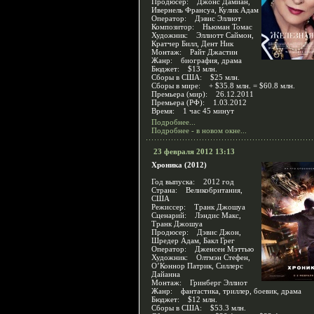
Продюсер: Джонс Дамиан,
Ивернель Франсуа, Кулик Адам
Оператор: Дэвис Эллиот
Композитор: Ньюман Томас
Художник: Эллиотт Саймон,
Кратчер Билл, Дент Ник
Монтаж: Райт Джастин
Жанр: биография, драма
Бюджет: $13 млн.
Сборы в США: $25 млн.
Сборы в мире: + $35.8 млн. = $60.8 млн.
Премьера (мир): 26.12.2011
Премьера (РФ): 1.03.2012
Время: 1 час 45 минут
Подробнее...
Подробнее - в новом окне...
23 февраля 2012 13:13
Хроника (2012)
Год выпуска: 2012 год
Страна: Великобритания,
США
Режиссер: Транк Джошуа
Сценарий: Лэндис Макс,
Транк Джошуа
Продюсер: Дэвис Джон,
Шредер Адам, Бакл Грег
Оператор: Дженсен Мэттью
Художник: Олтмэн Стефен,
О’Коннор Патрик, Силлерс
Дайанна
Монтаж: Гринберг Эллиот
Жанр: фантастика, триллер, боевик, драма
Бюджет: $12 млн.
Сборы в США: $53.3 млн.