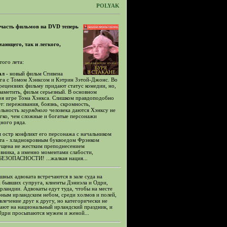
POLYAK
 часть фильмов на DVD теперь
мающего, так и легкого,
ого лета:
ал
- новый фильм Стивена
га с Томом Хэнксом и Кэтрин Зэтой-Джонс. Во
рецензиях фильму придают статус комедии, но,
заметить, фильм серьезный. В основном
ря игре Тома Хэнкса. Слишком правдоподобно
т: переживания, боязнь, скромность,
ельность
заурядного
человека даются Хэнксу не
егко, чем сложные и богатые персонажи
дного ряда.
 остр конфликт его персонажа с начальником
та - хладнокровным буквоедом Фрэнком
мущена не жестким преподнесением
вника, а именно моментами слабости,
ЕЗОПАСНОСТИ! ...жалкая нация...
шных адвоката встречаются в зале суда на
а бывших супруга, клиенты Дэниэла и Одри,
рландии. Адвокаты едут туда, чтобы на месте
рным ирландским небом, среди холмов и полей,
влечение друг к другу, но категорически не
ают на национальный ирландский праздник, и
 Одри просыпаются мужем и женой...