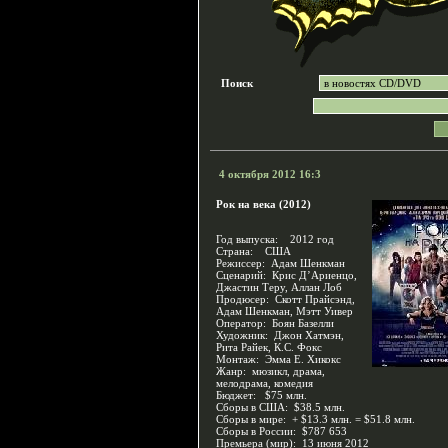
Поиск
4 октября 2012 16:3
Рок на века (2012)
Год выпуска: 2012 год
Страна: США
Режиссер: Адам Шенкман
Сценарий: Крис Д’Ариенцо,
Джастин Теру, Аллан Лоб
Продюсер: Скотт Прайсэнд,
Адам Шенкман, Мэтт Уивер
Оператор: Боян Базелли
Художник: Джон Хатмэн,
Рита Райек, К.С. Фокс
Монтаж: Эмма Е. Хикокс
Жанр: мюзикл, драма,
мелодрама, комедия
Бюджет: $75 млн.
Сборы в США: $38.5 млн.
Сборы в мире: + $13.3 млн. = $51.8 млн.
Сборы в России: $787 653
Премьера (мир): 13 июня 2012