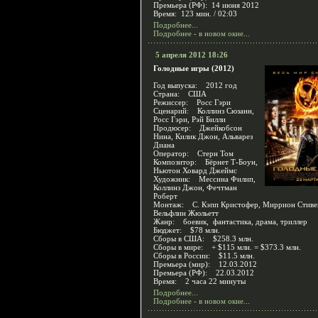
Премьера (РФ): 14 июня 2012
Время: 123 мин. / 02:03
Подробнее...
Подробнее - в новом окне...
5 апреля 2012 18:26
Голодные игры (2012)
Год выпуска: 2012 год
Страна: США
Режиссер: Росс Гэри
Сценарий: Коллинз Сюзанн,
Росс Гэри, Рэй Билли
Продюсер: Джейкобсон
Нина, Килик Джон, Альварез
Диана
Оператор: Стерн Том
Композитор: Бёрнет Т-Боун,
Ньютон Ховард Джеймс
Художник: Мессина Филип,
Коллинз Джон, Фечтман
Роберт
Монтаж: С. Кэпп Кристофер, Миррион Стиве
Вельфлин Жюльетт
Жанр: боевик, фантастика, драма, триллер
Бюджет: $78 млн.
Сборы в США: $258.3 млн.
Сборы в мире: + $115 млн. = $373.3 млн.
Сборы в России: $11.5 млн.
Премьера (мир): 12.03.2012
Премьера (РФ): 22.03.2012
Время: 2 часа 22 минуты
Подробнее...
Подробнее - в новом окне...