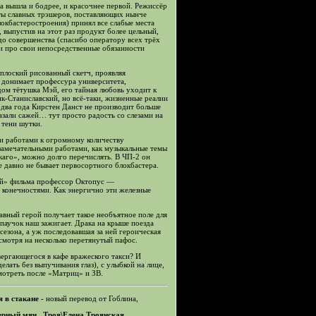
ла вышла и бодрее, и красочнее первой. Режиссёр
рты славных трэшеров, поставляющих нынче
окбастеростроения) принял все слабые места
 выпустив на этот раз продукт более цельный,
до совершенства (спасибо оператору всех трёх
и про свои непосредственные обязанности
плоский рисованный скетч, проявляя
 донимает профессура университета,
дом тётушка Мэй, его тайная любовь уходит к
рик-Станиславский, но всё-таки, жизненные реалии
 два года Кирстен Данст не производит больше
мазали сажей… тут просто радость со слезами на
 тени шутки.
и работами к огромному количеству
 замечательными работами, как музыкальные темы
аго», можно долго перечислять. В ЧП-2 он
е давно не бывает первосортного блокбастера.
ей» фильма профессор Октопус —
конечностями. Как энергично эти железные
авный герой получает такое необъятное поле для
 паучок наш зажигает. Драка на крыше поезда
сезона, а уж последовавшая за ней героическая
смотря на несколько перетянутый пафос.
вергающегося в кафе вражеского такси? И
елать без выпучивания глаз), с улыбкой на лице,
мотреть после «Матриц» и ЗВ.
 в стакане -
новый перевод от Гоблина,
Черный мяч,
Троя\Елена Троянская.