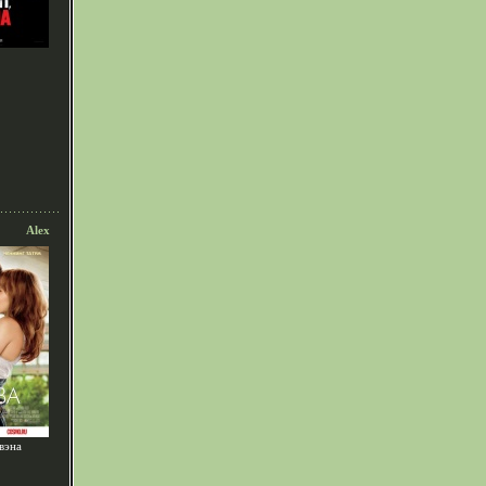
Alex
вэна