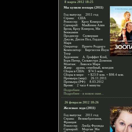
8 марта 2012 18:25
Мы купили зоопарк (2011)
Год выпуска: 2011 год
Страна: США
Режиссер: Кроу Кэмерон
Сценарий: МакКенна Алин
Брош, Кроу Кэмерон, Ми
Бенжамин
Продюсер: Силверман
Джули, Дисон Пол, Гордон
Марк
Оператор: Прието Родриго
Композитор: Биргиссон Йоун
Тоур
Художник: А. Гриффит Клэй,
Борк Питер, Сильвестри Доменик
Монтаж: Ливолси Марк
Жанр: драма, семейный, комедия
Сборы в США: $74.5 млн.
Сборы в мире: + $23.9 млн. = $98.4 млн.
Премьера (мир): 26.11.2011
Премьера (РФ): 8.03.2012
Время: 2 часа 4 минуты
Подробнее...
Подробнее - в новом окне...
26 февраля 2012 18:26
Железная леди (2011)
Год выпуска: 2011 год
Страна: Великобритания,
Франция
Режиссер: Ллойд Филлида
Сценарий: Морган Эби