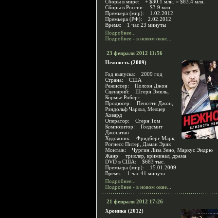
Сборы в мире: + $30.1 млн. = $83.4 млн.
Сборы в России: $3.9 млн.
Премьера (мир): 1.02.2012
Премьера (РФ): 2.02.2012
Время: 1 час 23 минуты
Подробнее...
Подробнее - в новом окне...
23 февраля 2012 11:56
Нежность (2009)
Год выпуска: 2009 год
Страна: США
Режиссер: Полсон Джон
Сценарий: Штерн Эмиль,
Кормье Роберт
Продюсер: Пенотти Джон,
Рэндольф Чарльз, Мелцер
Ховард
Оператор: Стерн Том
Композитор: Голдсмит
Джонатан
Художник: Фридберг Марк,
Рогнесс Питер, Даман Эрик
Монтаж: Чургин Лиза Зено, Маркус Эндрю
Жанр: триллер, криминал, драма
DVD в США: $683 тыс.
Премьера (мир): 15.01.2009
Время: 1 час 41 минута
Подробнее...
Подробнее - в новом окне...
21 февраля 2012 17:26
Хроника (2012)