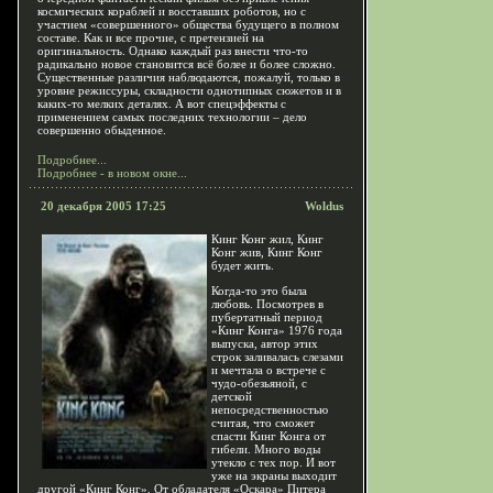
космических кораблей и восставших роботов, но с
участием «совершенного» общества будущего в полном
составе. Как и все прочие, с претензией на
оригинальность. Однако каждый раз внести что-то
радикально новое становится всё более и более сложно.
Существенные различия наблюдаются, пожалуй, только в
уровне режиссуры, складности однотипных сюжетов и в
каких-то мелких деталях. А вот спецэффекты с
применением самых последних технологии – дело
совершенно обыденное.
Подробнее...
Подробнее - в новом окне...
20 декабря 2005 17:25
Woldus
Кинг Конг жил, Кинг
Конг жив, Кинг Конг
будет жить.
Когда-то это была
любовь. Посмотрев в
пубертатный период
«Кинг Конга» 1976 года
выпуска, автор этих
строк заливалась слезами
и мечтала о встрече с
чудо-обезьяной, с
детской
непосредственностью
считая, что сможет
спасти Кинг Конга от
гибели. Много воды
утекло с тех пор. И вот
уже на экраны выходит
другой «Кинг Конг». От обладателя «Оскара» Питера