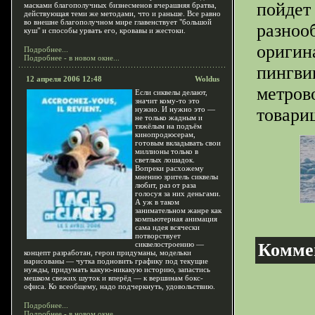
пойдет
масками благополучных бизнесменов вчерашняя братва,
действующая теми же методами, что и раньше. Все равно
во внешне благополучном мире главенствует "большой
разноо
куш" и способы урвать его, кровавы и жестоки.
оригин
Подробнее...
Подробнее - в новом окне...
пингви
12 апреля 2006 12:48
Woldus
метров
Если сиквелы делают,
значит кому-то это
нужно. И нужно это —
товари
не только жадным и
тяжёлым на подъём
кинопродюсерам,
готовым вкладывать свои
миллионы только в
светлых лошадок.
Вопреки расхожему
мнению зритель сиквелы
любит, раз от раза
голосуя за них деньгами.
А уж в таком
занимательном жанре как
компьютерная анимация
сама идея всячески
потворствует
сиквелостроению —
Комме
концепт разработан, герои придуманы, модельки
нарисованы — чутка подновить графику под текущие
нужды, придумать какую-никакую историю, запастись
мешком свежих шуток и вперёд — к вершинам бокс-
офиса. Ко всеобщему, надо подчеркнуть, удовольствию.
Подробнее...
Подробнее - в новом окне...