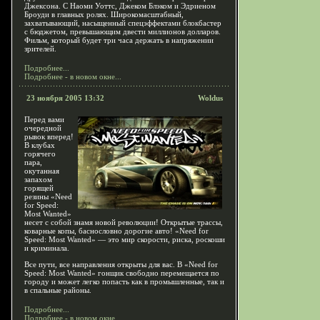
Джексона. С Наоми Уоттс, Джеком Блэком и Эдриеном
Броуди в главных ролях. Широкомасштабный,
захватывающий, насыщенный спецэффектами блокбастер
с бюджетом, превышающим двести миллионов долларов.
Фильм, который будет три часа держать в напряжении
зрителей.
Подробнее...
Подробнее - в новом окне...
23 ноября 2005 13:32
Woldus
Перед вами
очередной
рывок вперед!
В клубах
горячего
пара,
окутанная
запахом
горящей
резины «Need
for Speed:
Most Wanted»
несет с собой знамя новой революции! Открытые трассы,
коварные копы, баснословно дорогие авто! «Need for
Speed: Most Wanted» — это мир скорости, риска, роскоши
и криминала.
Все пути, все направления открыты для вас. В «Need for
Speed: Most Wanted» гонщик свободно перемещается по
городу и может легко попасть как в промышленные, так и
в спальные районы.
Подробнее...
Подробнее - в новом окне...