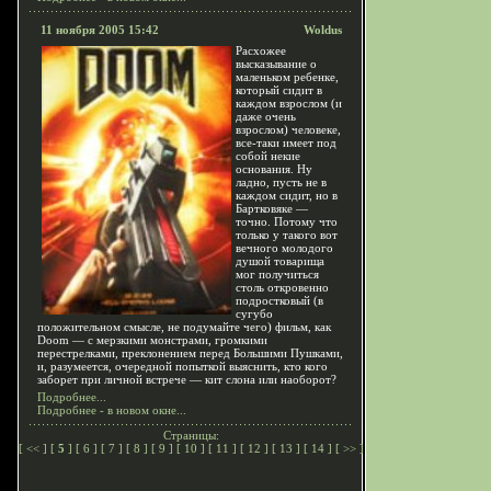
11 ноября 2005 15:42
Woldus
Расхожее
высказывание о
маленьком ребенке,
который сидит в
каждом взрослом (и
даже очень
взрослом) человеке,
все-таки имеет под
собой некие
основания. Ну
ладно, пусть не в
каждом сидит, но в
Бартковяке —
точно. Потому что
только у такого вот
вечного молодого
душой товарища
мог получиться
столь откровенно
подростковый (в
сугубо
положительном смысле, не подумайте чего) фильм, как
Doom — с мерзкими монстрами, громкими
перестрелками, преклонением перед Большими Пушками,
и, разумеется, очередной попыткой выяснить, кто кого
заборет при личной встрече — кит слона или наоборот?
Подробнее...
Подробнее - в новом окне...
Страницы:
[
<<
] [
5
] [
6
] [
7
] [
8
] [
9
] [
10
] [
11
] [
12
] [
13
] [
14
] [
>>
]