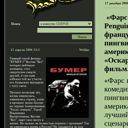
17 декабря 200
«Фарс 
Pengui
Поиск
франц
пингви
амери
12 апреля 2006 13:5
Woldus
«Оскар
Главный герой фильма
"БУМЕР 2" Костян "Кот"
потерял любимую
фильм
женщину, стал
свидетелем смерти
друзей, и сам едва
«Фарс п
избежал той же участи -
его буквально вытащили
с того света:
комеди
Прошло несколько лет,
пингви
жизнь изменилась,
изменилась страна, ушли
в прошлое лихие братки
америк
на черных тонированных
"бэхах семерах". Герой
лучший
Владимира
Вдовиченкова, Костян
"Кот", ищет свое место в
сценар
жизни. Но можно ли полностью порвать с прошлым? Так
ли изменилась жизнь в России? Не скрывается ли под