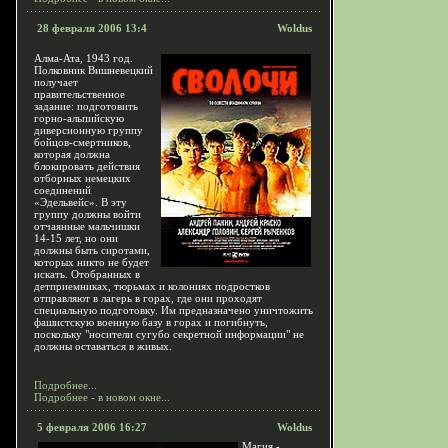
28 февраля 2006 13:4
Woldus
Алма-Ата, 1943 год.
Полковник Вишневецкий
получает
правительственное
задание: подготовить
горно-альпийскую
диверсионную группу
бойцов-смертников,
которая должна
блокировать действия
отборных немецких
соединений
«Эдельвейс». В эту
группу должны войти
отчаянные мальчишки
14-15 лет, но они
должны быть сиротами,
которых никто не будет
искать. Отобранных в
детприемниках, тюрьмах и колониях подростков
отправляют в лагерь в горах, где они проходят
специальную подготовку. Им предназначено уничтожить
фашистскую военную базу в горах и погибнуть,
поскольку "носители сугубо секретной информации" не
должны оставаться в живых.
Подробнее...
Подробнее - в новом окне...
5 февраля 2006 16:27
Woldus
Магия -