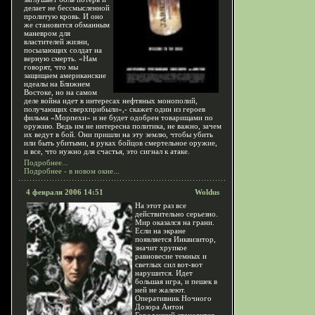
делает не бессмысленной
пролитую кровь. И оно
же становится обманным
маневром для
властителей жизни,
посылающих солдат на
верную смерть. «Нам
говорят, что мы
защищаем американские
идеалы на Ближнем
Востоке, но на самом
деле война идет в интересах нефтяных монополий,
получающих сверхприбыли»,- скажет один из героев
фильма «Морпехи» и не будет одобрен товарищами по
оружию. Ведь им не интересна политика, не важно, зачем
их ведут в бой. Они пришли на эту землю, чтобы убить
или быть убитыми, в руках бойцов смертельное оружие,
и все, что нужно для счастья, это сигнал к атаке.
Подробнее...
Подробнее - в новом окне...
4 февраля 2006 14:51
Woldus
На этот раз все
действительно серьезно.
Мир оказался на грани.
Если на экране
появляется Инквизитор,
значит хрупкое
равновесие темных и
светлых сил вот-вот
нарушится. Идет
большая игра, и пешек в
ней не жалеют.
Оперативник Ночного
Дозора Антон