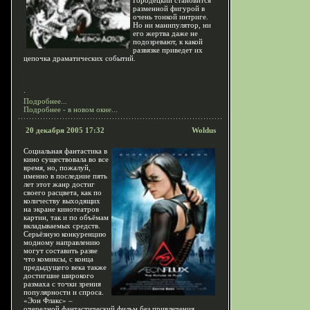
Городецкий становится
разменной фигурой в
очень тонкой интриге.
Но ни манипулятор, ни
его жертва даже не
подозревают, к какой
развязке приведет их
цепочка драматических событий.
.
Подробнее...
Подробнее - в новом окне...
20 декабря 2005 17:32
Woldus
Социальная фантастика в
кино существовала во все
время, но, пожалуй,
именно в последние пять
лет этот жанр достиг
своего расцвета, как по
количеству выходящих
на экране кинотеатров
картин, так и по объёмам
вкладываемых средств.
Серьёзную конкуренцию
модному направлению
могут составить разве
что комиксы, с конца
предыдущего века также
достигшие широкого
размаха с точки зрения
популярности и спроса.
«Эон Флакс» –
очередной фантастический фильм без привлечения