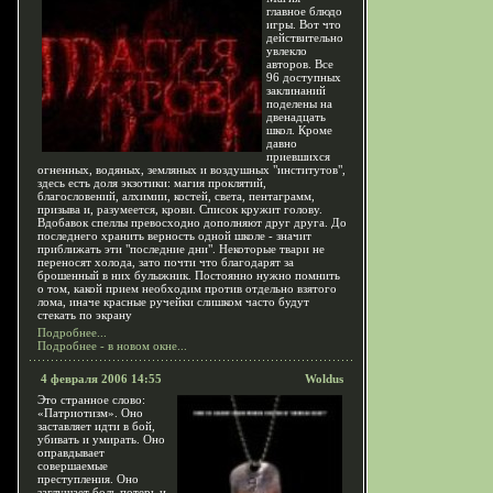
главное блюдо
игры. Вот что
действительно
увлекло
авторов. Все
96 доступных
заклинаний
поделены на
двенадцать
школ. Кроме
давно
приевшихся
огненных, водяных, земляных и воздушных "институтов",
здесь есть доля экзотики: магия проклятий,
благословений, алхимии, костей, света, пентаграмм,
призыва и, разумеется, крови. Список кружит голову.
Вдобавок спеллы превосходно дополняют друг друга. До
последнего хранить верность одной школе - значит
приближать эти "последние дни". Некоторые твари не
переносят холода, зато почти что благодарят за
брошенный в них булыжник. Постоянно нужно помнить
о том, какой прием необходим против отдельно взятого
лома, иначе красные ручейки слишком часто будут
стекать по экрану
Подробнее...
Подробнее - в новом окне...
4 февраля 2006 14:55
Woldus
Это странное слово:
«Патриотизм». Оно
заставляет идти в бой,
убивать и умирать. Оно
оправдывает
совершаемые
преступления. Оно
заглушает боль потерь и