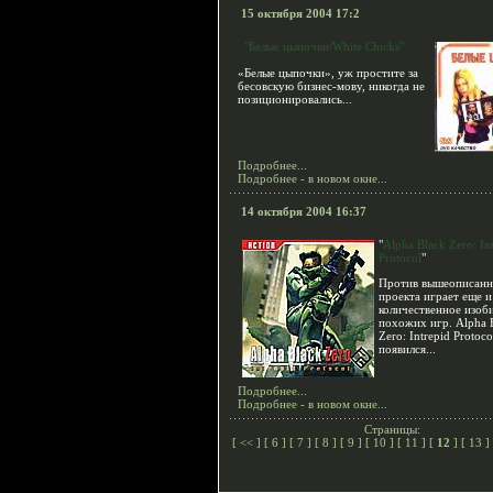
15 октября 2004 17:2
"Белые цыпочки/White Chicks"
«Белые цыпочки», уж простите за
бесовскую бизнес-мову, никогда не
позиционировались...
Подробнее...
Подробнее - в новом окне...
14 октября 2004 16:37
"
Alpha Black Zero: In
Protocol
"
Против вышеописанн
проекта играет еще и
количественное изоб
похожих игр. Alpha 
Zero: Intrepid Protoco
появился...
Подробнее...
Подробнее - в новом окне...
Страницы:
[
<<
] [
6
] [
7
] [
8
] [
9
] [
10
] [
11
] [
12
] [
13
] 