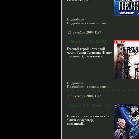
«Инкассатор»....
Подробнее...
Подробнее - в новом окне...
20 октября 2004 11:7
"Silent Hill 4- The ROOM"
Главный герой четвертой
части, Генри Таунсэнд (Henry
Townsend), оказывается...
Подробнее...
Подробнее - в новом окне...
19 октября 2004 11:7
"Babylon 5. I've found her"
Превосходный космический
экшен-симулятор,
созданный...