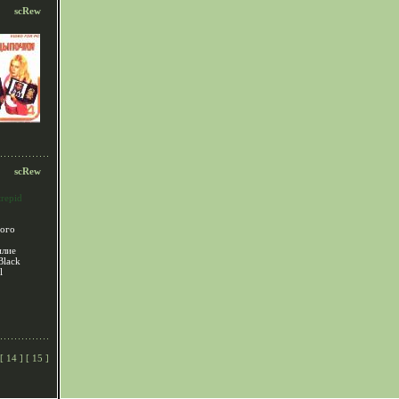
scRew
scRew
trepid
ого
илие
Black
l
[
14
] [
15
]