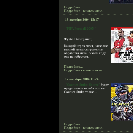
Подробнее...
Подробнее - в новом окне...
18 октября 2004 15:17
"FIFA Football 2005 "
Футбол без границ!
Каждый игрок знает, насколько
важной является грамотная
обработка мяча. В этом году
она приобретает...
Подробнее...
Подробнее - в новом окне...
17 октября 2004 11:24
"Counter-Strike: Source"
будет
предстовлять из себя тот же
Counter-Strike только...
Подробнее...
Подробнее - в новом окне...