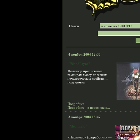
Поиск
4 ноября 2004 12:38
"BloodRayne"
Фольклор приписывает
вампирам массу полезных
нечеловеческих свойств, и
полукровка...
Подробнее...
Подробнее - в новом окне...
3 ноября 2004 18:47
"Периметр"
«Периметр» (разработчик —