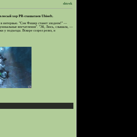
shtrek
олосый хор PR-глашатаев Ubisoft.
в интервью. "Сэм Фишер станет злодеем!"
—
уникальные впечатления". "Эй, Люсь, слышала,
—
и у подъезда. Вскоре созрел релиз, и