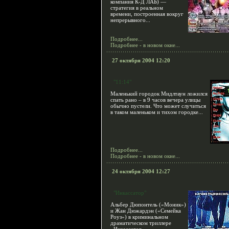
компания К-Д ЛАБ) —
стратегия в реальном
времени, построенная вокруг
непрерывного...
Подробнее...
Подробнее - в новом окне...
27 октября 2004 12:20
"11:14"
Маленький городок Мидлтаун ложился
спать рано – в 9 часов вечера улицы
обычно пустели. Что может случиться
в таком маленьком и тихом городке...
Подробнее...
Подробнее - в новом окне...
24 октября 2004 12:27
"Инкассатор"
Альбер Дюпонтель («Моник»)
и Жан Дюжардэн («Семейка
Роуз») в криминальном
драматическом триллере