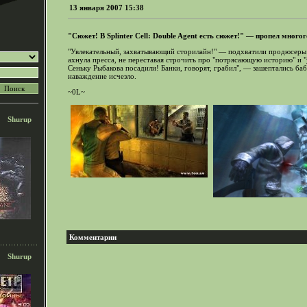
13 января 2007 15:38
"Сюжет! В
Splinter Cell: Double Agent
есть сюжет!"
—
пропел многог
"Увлекательный, захватывающий сторилайн!"
—
подхватили продюсеры 
ахнула пресса, не переставая строчить про "потрясающую историю" и "
Сеньку Рыбакова посадили! Банки, говорят, грабил",
—
зашептались бабк
наваждение исчезло.
~0L~
Shurup
Комментарии
Shurup