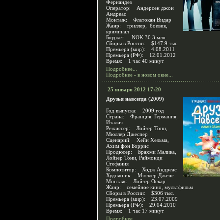
Фернандез
Оператор: Андерсен джон
Андреас
Монтаж: Флатокан Видар
Жанр: триллер, боевик,
криминал
Бюджет NOK 30.3 млн.
Сборы в России: $147.9 тыс.
Премьера (мир): 4.08.2011
Премьера (РФ): 12.01.2012
Время: 1 час 40 минут
Подробнее...
Подробнее - в новом окне...
25 января 2012 17:20
Друзья навсегда (2009)
Год выпуска: 2009 год
Страна: Франция, Германия,
Италия
Режиссер: Лойзер Тони,
Мюллер Джеспер
Сценарий: Хейн Хельма,
Ахим фон Боррис
Продюсер: Брахми Малика,
Лойзер Тони, Раймонди
Стефания
Композитор: Ходж Андреас
Художник: Мюллер Дженс
Монтаж: Лойзер Оскар
Жанр: семейное кино, мультфильм
Сборы в России: $306 тыс.
Премьера (мир): 23.07.2009
Премьера (РФ): 29.04.2010
Время: 1 час 17 минут
Подробнее...