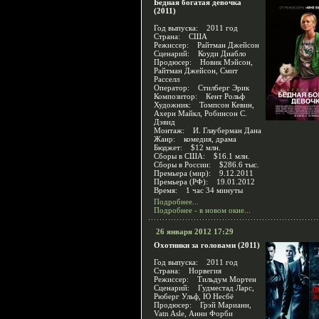
Бедная богатая девочка
(2011)
Год выпуска: 2011 год
Страна: США
Режиссер: Райтман Джейсон
Сценарий: Коуди Диабло
Продюсер: Новик Мэйсон,
Райтман Джейсон, Смит
Расселл
Оператор: Стилберг Эрик
Композитор: Кент Рольф
Художник: Томпсон Кевин,
Ахерн Майкл, Робинсон С.
Дэвид
Монтаж: И. Глауберман Дана
Жанр: комедия, драма
Бюджет: $12 млн.
Сборы в США: $16.1 млн.
Сборы в России: $286.6 тыс.
Премьера (мир): 9.12.2011
Премьера (РФ): 19.01.2012
Время: 1 час 34 минуты
Подробнее...
Подробнее - в новом окне...
26 января 2012 17:29
Охотники за головами (2011)
Год выпуска: 2011 год
Страна: Норвегия
Режиссер: Тильдум Мортен
Сценарий: Гудместад Ларс,
Рюберг Ульф, Ю Несбё
Продюсер: Грэй Марианн,
Vatn Asle, Анни Форби