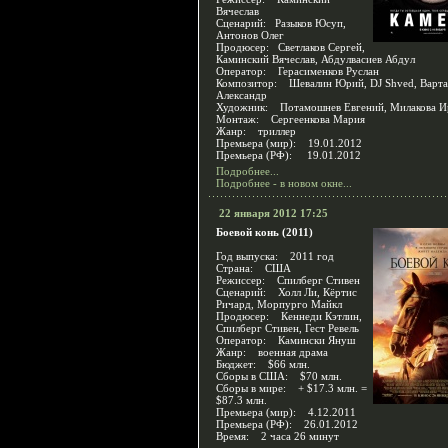
Вячеслав
Сценарий: Разыков Юсуп,
Антонов Олег
Продюсер: Светлаков Сергей,
Каминский Вячеслав, Абдулвасиев Абдул
Оператор: Герасименков Руслан
Композитор: Шевалин Юрий, DJ Shved, Варт
Александр
Художник: Потамошнев Евгений, Милакова И
Монтаж: Сергеенкова Мария
Жанр: триллер
Премьера (мир): 19.01.2012
Премьера (РФ): 19.01.2012
Подробнее...
Подробнее - в новом окне...
22 января 2012 17:25
Боевой конь (2011)
Год выпуска: 2011 год
Страна: США
Режиссер: Спилберг Стивен
Сценарий: Холл Ли, Кёртис
Ричард, Морпурго Майкл
Продюсер: Кеннеди Кэтлин,
Спилберг Стивен, Гест Ревель
Оператор: Камински Януш
Жанр: военная драма
Бюджет: $66 млн.
Сборы в США: $70 млн.
Сборы в мире: + $17.3 млн. =
$87.3 млн.
Премьера (мир): 4.12.2011
Премьера (РФ): 26.01.2012
Время: 2 часа 26 минут