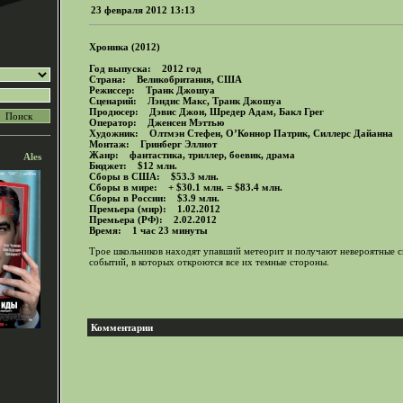
23 февраля 2012 13:13
Хроника (2012)
Год выпуска: 2012 год
Страна: Великобритания, США
Режиссер: Транк Джошуа
Сценарий: Лэндис Макс, Транк Джошуа
Продюсер: Дэвис Джон, Шредер Адам, Бакл Грег
Оператор: Дженсен Мэттью
Художник: Олтмэн Стефен, О’Коннор Патрик, Силлерс Дайанна
Монтаж: Гринберг Эллиот
Жанр: фантастика, триллер, боевик, драма
Ales
Бюджет: $12 млн.
Сборы в США: $53.3 млн.
Сборы в мире: + $30.1 млн. = $83.4 млн.
Сборы в России: $3.9 млн.
Премьера (мир): 1.02.2012
Премьера (РФ): 2.02.2012
Время: 1 час 23 минуты
Трое школьников находят упавший метеорит и получают невероятные с
событий, в которых откроются все их темные стороны.
Комментарии