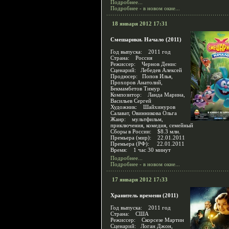
Подробнее...
Подробнее - в новом окне...
18 января 2012 17:31
Смешарики. Начало (2011)
Год выпуска: 2011 год
Страна: Россия
Режиссер: Чернов Денис
Сценарий: Лебедев Алексей
Продюсер: Попов Илья,
Прохоров Анатолий,
Бекмамбетов Тимур
Композитор: Ланда Марина,
Васильев Сергей
Художник: Шайхинуров
Салават, Овинникова Ольга
Жанр: мультфильм,
приключения, комедия, семейный
Сборы в России: $8.3 млн.
Премьера (мир): 22.01.2011
Премьера (РФ): 22.01.2011
Время: 1 час 30 минут
Подробнее...
Подробнее - в новом окне...
17 января 2012 17:33
Хранитель времени (2011)
Год выпуска: 2011 год
Страна: США
Режиссер: Скорсезе Мартин
Сценарий: Логан Джон,