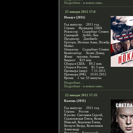
Подробнее - в новом окне...
25 января 2012 17:6
Нокаут (2011)
Год выпуска: 2011 год
Страна: Ирландия, США
Режиссер: Содерберг Стивен
Сценарий: Доббс Лем
Продюсер: Джейкобс
Грегори, Молони Алан, Полейр
Майкл
Оператор: Содерберг Стивен
Композитор: Холмс Дэвид
Жанр: триллер, боевик
Бюджет: $23 млн.
Сборы в США: $9.2 млн.
Сборы в России: $1.3 млн.
Премьера (мир): 7.11.2011
Премьера (РФ): 19.01.2012
Время: 1 час 33 минуты
Подробнее...
Подробнее - в новом окне...
22 января 2012 17:35
Камень (2011)
Год выпуска: 2011 год
Страна: Россия
В ролях: Светлаков Сергей,
Судзиловская Олеся, Козак
Николай, Коренева Елена,
Бичкуте Валда, Колесников
Александр
Режиссер: Каминский