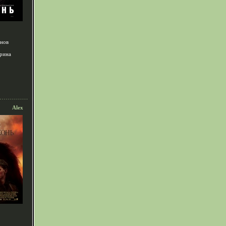
анов
рина
Alex