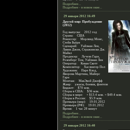
Подробнее...
Подробнее - в новом окне...
29 января 2012 16:49
Другой мир: Пробуждение
(2012)
Год выпуска: 2012 год
Страна: США
Режиссер: Морлинд Монс,
Стейн Бьёрн
Сценарий: Уайзман Лен,
Лавин Джон, Стражински Дж.
Майкл
Продюсер: Лучези Гари,
Розенберг Том, Уайзман Лен
Оператор: Кеван Скотт
Композитор: Хаслингер Пол
Художник: Паре Клод,
Яворова Мартина, Майерс
Гари
Монтаж: МакЭвой Джефф
Жанр: ужасы, боевик, фэнтези
Бюджет: $70 млн.
Сборы в США: $36 млн.
Сборы в мире: + $13.4 млн. = $49.4 млн.
Сборы в России: $5.9 млн.
Премьера (мир): 19.01.2012
Премьера (РФ): 19.01.2012
Время: 1 час 28 минут
Подробнее...
Подробнее - в новом окне...
29 января 2012 16:40