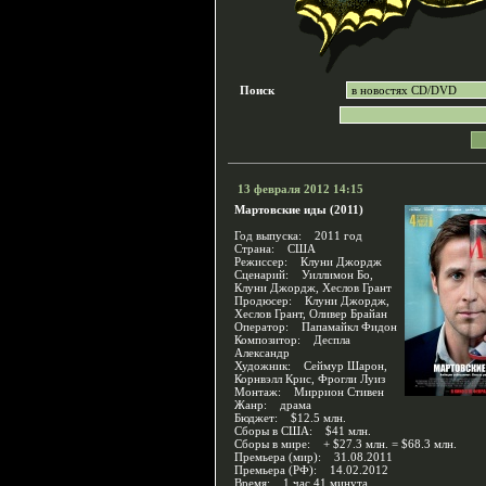
Поиск
13 февраля 2012 14:15
Мартовские иды (2011)
Год выпуска: 2011 год
Страна: США
Режиссер: Клуни Джордж
Сценарий: Уиллимон Бо,
Клуни Джордж, Хеслов Грант
Продюсер: Клуни Джордж,
Хеслов Грант, Оливер Брайан
Оператор: Папамайкл Фидон
Композитор: Деспла
Александр
Художник: Сеймур Шарон,
Корнвэлл Крис, Фрогли Луиз
Монтаж: Миррион Стивен
Жанр: драма
Бюджет: $12.5 млн.
Сборы в США: $41 млн.
Сборы в мире: + $27.3 млн. = $68.3 млн.
Премьера (мир): 31.08.2011
Премьера (РФ): 14.02.2012
Время: 1 час 41 минута