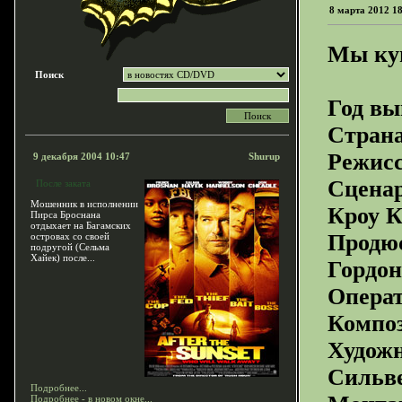
8 марта 2012 1
Мы куп
Поиск
Год вы
Стра
Режис
9 декабря 2004 10:47
Shurup
Сцена
После заката
Мошенник в исполнении
Кроу 
Пирса Броснана
отдыхает на Багамских
Продю
островах со своей
подругой (Сельма
Хайек) после...
Гордо
Опера
Компо
Художн
Сильв
Подробнее...
Подробнее - в новом окне...