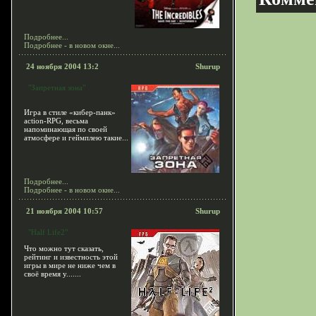
Подробнее...
Подробнее - в новом окне...
24 ноября 2004 13:2
Shurup
"Запретная зона"
Игра в стиле «кибер-панк»
action-RPG, весьма
напоминающая по своей
атмосфере и геймплею такие...
Подробнее...
Подробнее - в новом окне...
21 ноября 2004 10:57
Shurup
"Half Life2"
Что можно тут сказать,
рейтинг и известность этой
игры в мире не ниже чем в
своё время у.......