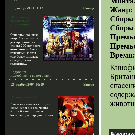
Монта
Жанр:
1 декабря 2004 11:12
Shurup
Сборы
Космические
рейнджеры 2.
Доминаторы
Сборы 
Премье
Основные события
второй части игры
разворачиваются
Премье
спустя 200 лет после
окончания войны с
Время
клисанами. Новая,
еще более опасная,
сила угрожает
галактике....
Кинофи
Подробнее...
Британ
Подробнее - в новом окне...
спасен
29 ноября 2004 10:19
Shurup
содерж
"Супперсемейка"
животн
В основе сюжета - история
семья супергероев, члены
которой уже отошли от
больших дел и предпочитают...
Реклама
Goog
Рейки
в пере
уникальной э
Комме