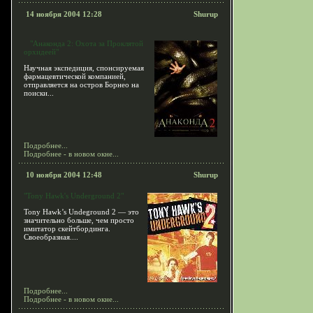
14 ноября 2004 12:28
Shurup
"Анаконда 2: Охота за Проклятой
орхидеей"
Научная экспедиция, спонсируемая
фармацевтической компанией,
отправляется на остров Борнео на
поиски...
Подробнее...
Подробнее - в новом окне...
10 ноября 2004 12:48
Shurup
"Tony Hawk's Underground 2"
Tony Hawk’s Undeground 2 — это
значительно больше, чем просто
имитатор скейтбординга.
Своеобразная....
Подробнее...
Подробнее - в новом окне...