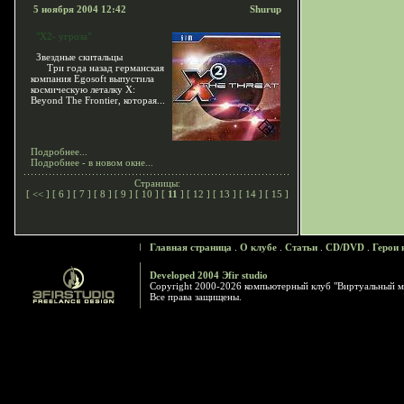
5 ноября 2004 12:42
Shurup
"X2- угроза"
Звездные скитальцы
Три года назад германская
компания Egosoft выпустила
космическую леталку X:
Beyond The Frontier, которая...
Подробнее...
Подробнее - в новом окне...
Страницы:
[
<<
] [
6
] [
7
] [
8
] [
9
] [
10
] [
11
] [
12
] [
13
] [
14
] [
15
]
Главная страница
.
О клубе
.
Статьи
.
CD/DVD
.
Герои 
Developed 2004 Эfir studio
Copyright 2000-2026 компьютерный клуб "Виртуальный м
Все права защищены.