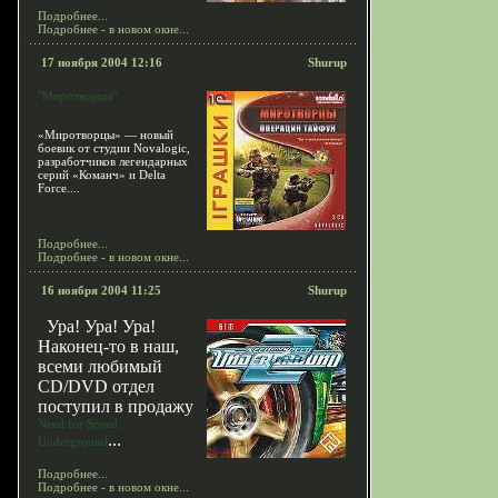
Подробнее...
Подробнее - в новом окне...
17 ноября 2004 12:16
Shurup
"Миротворцы"
«Миротворцы» — новый
боевик от студии Novalogic,
разработчиков легендарных
серий «Команч» и Delta
Force....
Подробнее...
Подробнее - в новом окне...
16 ноября 2004 11:25
Shurup
Ура! Ура! Ура!
Наконец-то в наш,
всеми любимый
CD/DVD отдел
поступил в продажу
Need for Speed:
...
Underground
Подробнее...
Подробнее - в новом окне...