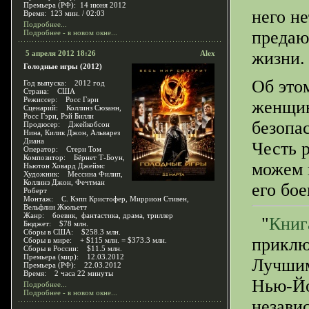
Премьера (РФ): 14 июня 2012
него не
Время: 123 мин. / 02:03
Подробнее...
предают
Подробнее - в новом окне...
жизни.
5 апреля 2012 18:26
Alex
Голодные игры (2012)
Об этом
Год выпуска: 2012 год
Страна: США
Режиссер: Росс Гэри
женщин
Сценарий: Коллинз Сюзанн,
Росс Гэри, Рэй Билли
безопас
Продюсер: Джейкобсон
Нина, Килик Джон, Альварез
Диана
Честь 
Оператор: Стерн Том
Композитор: Бёрнет Т-Боун,
можем 
Ньютон Ховард Джеймс
Художник: Мессина Филип,
Коллинз Джон, Фечтман
его бо
Роберт
Монтаж: С. Кэпп Кристофер, Миррион Стивен,
Вельфлин Жюльетт
Жанр: боевик, фантастика, драма, триллер
"
Книг
Бюджет: $78 млн.
Сборы в США: $258.3 млн.
приклю
Сборы в мире: + $115 млн. = $373.3 млн.
Сборы в России: $11.5 млн.
Премьера (мир): 12.03.2012
Лучшим
Премьера (РФ): 22.03.2012
Время: 2 часа 22 минуты
Нью-Йо
Подробнее...
Подробнее - в новом окне...
незави