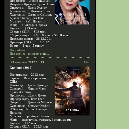
Продюсер: Джонс Дамиан,
Ивернель Франсуа, Кулик Адам
Оператор: Дэвис Эллиот
Композитор: Ньюман Томас
Художник: Эллиотт Саймон,
Кратчер Билл, Дент Ник
Монтаж: Райт Джастин
Жанр: биография, драма
Бюджет: $13 млн.
Сборы в США: $25 млн.
Сборы в мире: + $35.8 млн. = $60.8 млн.
Премьера (мир): 26.12.2011
Премьера (РФ): 1.03.2012
Время: 1 час 45 минут
Подробнее...
Подробнее - в новом окне...
23 февраля 2012 13:13
Alex
Хроника (2012)
Год выпуска: 2012 год
Страна: Великобритания,
США
Режиссер: Транк Джошуа
Сценарий: Лэндис Макс,
Транк Джошуа
Продюсер: Дэвис Джон,
Шредер Адам, Бакл Грег
Оператор: Дженсен Мэттью
Художник: Олтмэн Стефен,
О’Коннор Патрик, Силлерс
Дайанна
Монтаж: Гринберг Эллиот
Жанр: фантастика, триллер, боевик, драма
Бюджет: $12 млн.
Сборы в США: $53.3 млн.