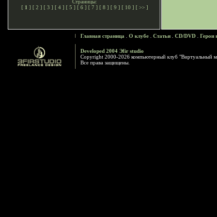
Страницы:
[
1
] [
2
] [
3
] [
4
] [
5
] [
6
] [
7
] [
8
] [
9
] [
10
] [
>>
]
Главная страница
.
О клубе
.
Статьи
.
CD/DVD
.
Герои 
Developed 2004 Эfir studio
Copyright 2000-2026 компьютерный клуб "Виртуальный м
Все права защищены.