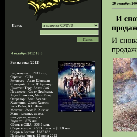
28 сентября 200
И снов
прода
Поиск
И снов
продаж
4 октября 2012 16:3
Рок на века (2012)
Год выпуска: 2012 год
Страна: США
Режиссер: Адам Шенкман
Сценарий: Крис Д’Ариенцо,
Джастин Теру, Аллан Лоб
Продюсер: Скотт Прайсэнд,
Адам Шенкман, Мэтт Уивер
Оператор: Боян Базелли
Художник: Джон Хатмэн,
Рита Райек, К.С. Фокс
Монтаж: Эмма Е. Хикокс
Жанр: мюзикл, драма,
мелодрама, комедия
Бюджет: $75 млн.
Сборы в США: $38.5 млн.
Сборы в мире: + $13.3 млн. = $51.8 млн.
Сборы в России: $787 653
Премьера (мир): 13 июня 2012