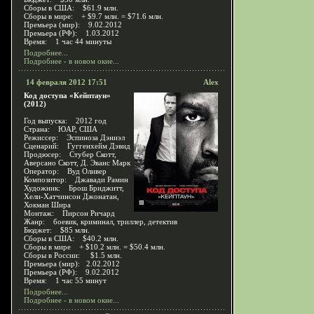
Сборы в США: $61.9 млн.
Сборы в мире: + $9.7 млн. = $71.6 млн.
Премьера (мир): 9.02.2012
Премьера (РФ): 1.03.2012
Время: 1 час 44 минуты
Подробнее...
Подробнее - в новом окне...
14 февраля 2012 17:51
Alex
Код доступа «Кейптаун»
(2012)
Год выпуска: 2012 год
Страна: ЮАР, США
Режиссер: Эспиноза Дэниэл
Сценарий: Гуггенхейм Дэвид
Продюсер: Стубер Скотт,
Аверсано Скотт, Д. Эванс Марк
Оператор: Вуд Оливер
Композитор: Джавади Рамин
Художник: Брош Бриджитт,
Хели-Хатчинсон Джонатан,
Хокман Шира
Монтаж: Пирсон Ричард
Жанр: боевик, криминал, триллер, детектив
Бюджет: $85 млн.
Сборы в США: $40.2 млн.
Сборы в мире + $10.2 млн. = $50.4 млн.
Сборы в России: $1.5 млн.
Премьера (мир): 2.02.2012
Премьера (РФ): 9.02.2012
Время: 1 час 55 минут
Подробнее...
Подробнее - в новом окне...