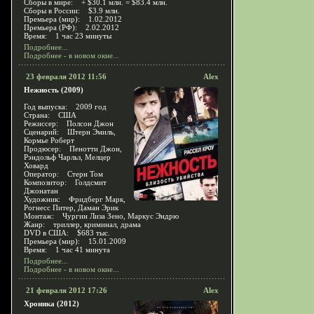
Сборы в мире: + $30.1 млн. = $83.4 млн.
Сборы в России: $3.9 млн.
Премьера (мир): 1.02.2012
Премьера (РФ): 2.02.2012
Время: 1 час 23 минуты
Подробнее...
Подробнее - в новом окне...
23 февраля 2012 11:56
Alex
Нежность (2009)
Год выпуска: 2009 год
Страна: США
Режиссер: Полсон Джон
Сценарий: Штерн Эмиль,
Кормье Роберт
Продюсер: Пенотти Джон,
Рэндольф Чарльз, Мелцер
Ховард
Оператор: Стерн Том
Композитор: Голдсмит
Джонатан
Художник: Фридберг Марк,
Рогнесс Питер, Даман Эрик
Монтаж: Чургин Лиза Зено, Маркус Эндрю
Жанр: триллер, криминал, драма
DVD в США: $683 тыс.
Премьера (мир): 15.01.2009
Время: 1 час 41 минута
Подробнее...
Подробнее - в новом окне...
21 февраля 2012 17:26
Alex
Хроника (2012)