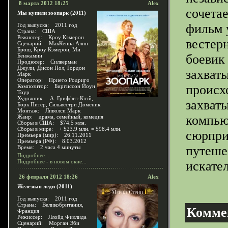
8 марта 2012 18:25
Alex
сочета
Мы купили зоопарк (2011)
фильм 
Год выпуска: 2011 год
Страна: США
Режиссер: Кроу Кэмерон
вестер
Сценарий: МакКенна Алин
Брош, Кроу Кэмерон, Ми
боевик
Бенжамин
Продюсер: Силверман
Джули, Дисон Пол, Гордон
захват
Марк
Оператор: Прието Родриго
происх
Композитор: Биргиссон Йоун
Тоур
Художник: А. Гриффит Клэй,
захват
Борк Питер, Сильвестри Доменик
Монтаж: Ливолси Марк
компью
Жанр: драма, семейный, комедия
Сборы в США: $74.5 млн.
Сборы в мире: + $23.9 млн. = $98.4 млн.
сюрпри
Премьера (мир): 26.11.2011
Премьера (РФ): 8.03.2012
путеше
Время: 2 часа 4 минуты
Подробнее...
Подробнее - в новом окне...
искате
26 февраля 2012 18:26
Alex
Железная леди (2011)
Год выпуска: 2011 год
Страна: Великобритания,
Комме
Франция
Режиссер: Ллойд Филлида
Сценарий: Морган Эби