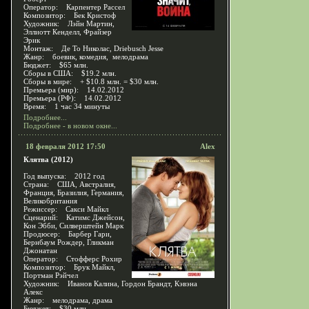
Оператор: Карпентер Рассел
Композитор: Бек Кристоф
Художник: Лэйн Мартин,
Эллиотт Кенделл, Фрайзер
Эрик
Монтаж: Де То Николас, Driebusch Jesse
Жанр: боевик, комедия, мелодрама
Бюджет: $65 млн.
Сборы в США: $19.2 млн.
Сборы в мире: + $10.8 млн. = $30 млн.
Премьера (мир): 14.02.2012
Премьера (РФ): 14.02.2012
Время: 1 час 34 минуты
Подробнее...
Подробнее - в новом окне...
18 февраля 2012 17:50
Alex
Клятва (2012)
Год выпуска: 2012 год
Страна: США, Австралия,
Франция, Бразилия, Германия,
Великобритания
Режиссер: Сакси Майкл
Сценарий: Катимс Джейсон,
Кон Эбби, Силверштейн Марк
Продюсер: Барбер Гари,
Бернбаум Рождер, Гликман
Джонатан
Оператор: Стофферс Рохир
Композитор: Брук Майкл,
Портман Рэйчел
Художник: Иванов Калина, Гордон Брандт, Кэвэна
Алекс
Жанр: мелодрама, драма
Бюджет: $30 млн.