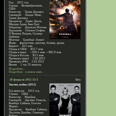
Год: 2012 год
Страна: Великобритания,
США
Режиссер: Транк Джошуа
Сценарий: Лэндис Макс,
Транк Джошуа
Продюсер: Дэвис Джон,
Шредер Адам, Бакл Грег
Оператор: Дженсен Мэттью
Художник: Олтмэн Стефен,
О’Коннор Патрик, Силлерс
Дайанна
Монтаж: Гринберг Эллиот
Жанр: фантастика, триллер, боевик, драма
Бюджет: $12 млн.
Сборы в США: $52.7 млн.
Сборы в мире: + $30.1 млн. = $82.8 млн.
Сборы в России: $3.5 млн.
Премьера (мир): 1.02.2012
Премьера (РФ): 2.02.2012
Время: 1 час 23 минуты
Подробнее...
Подробнее - в новом окне...
20 февраля 2012 15:5
Alex
Значит, война (2012)
Год выпуска: 2012 год
Страна: США
Режиссер: МакДжи
Сценарий: Даулинг Тимоти,
Кинберг Саймон, Готесен
Маркус
Продюсер: Кинберг Саймон,
Ласситер Джеймс, Симондз
Роберт