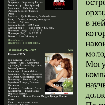
остр
Оператор: Карпентер Рассел
Композитор: Бек Кристоф
Художник: Лэйн Мартин,
орхи
Эллиотт Кенделл, Фрайзер
Эрик
Монтаж: Де То Николас, Driebusch Jesse
в не
Жанр: боевик, комедия, мелодрама
Бюджет: $65 млн.
Сборы в США: $19.2 млн.
Сборы в мире: + $10.8 млн. = $30 млн.
кото
Премьера (мир): 14.02.2012
Премьера (РФ): 14.02.2012
Время: 1 час 34 минуты
нако
Подробнее...
Подробнее - в новом окне...
18 февраля 2012 17:50
Alex
моло
Клятва (2012)
Год выпуска: 2012 год
Могу
Страна: США, Австралия,
Франция, Бразилия, Германия,
Великобритания
комп
Режиссер: Сакси Майкл
Сценарий: Катимс Джейсон,
Кон Эбби, Силверштейн Марк
Продюсер: Барбер Гари,
науч
Бернбаум Рождер, Гликман
Джонатан
Оператор: Стофферс Рохир
Композитор: Брук Майкл,
долж
Портман Рэйчел
Художник: Иванов Калина, Гордон Брандт, Кэвэна
Алекс
Жанр: мелодрама, драма
Бюджет: $30 млн.