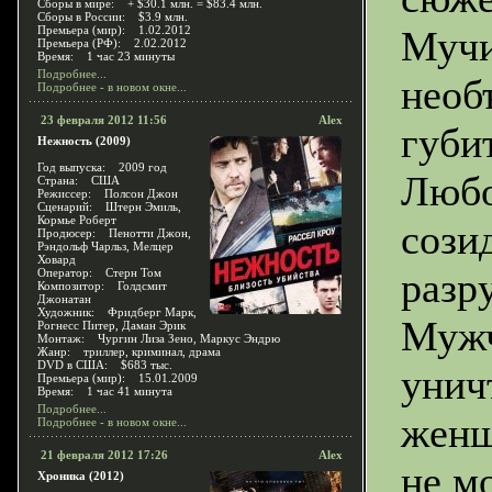
Сборы в мире: + $30.1 млн. = $83.4 млн.
Сборы в России: $3.9 млн.
Премьера (мир): 1.02.2012
Мучи
Премьера (РФ): 2.02.2012
Время: 1 час 23 минуты
Подробнее...
необ
Подробнее - в новом окне...
23 февраля 2012 11:56
Alex
губи
Нежность (2009)
Год выпуска: 2009 год
Любо
Страна: США
Режиссер: Полсон Джон
Сценарий: Штерн Эмиль,
Кормье Роберт
сози
Продюсер: Пенотти Джон,
Рэндольф Чарльз, Мелцер
Ховард
разр
Оператор: Стерн Том
Композитор: Голдсмит
Джонатан
Художник: Фридберг Марк,
Мужч
Рогнесс Питер, Даман Эрик
Монтаж: Чургин Лиза Зено, Маркус Эндрю
Жанр: триллер, криминал, драма
DVD в США: $683 тыс.
унич
Премьера (мир): 15.01.2009
Время: 1 час 41 минута
Подробнее...
женщ
Подробнее - в новом окне...
21 февраля 2012 17:26
Alex
не м
Хроника (2012)