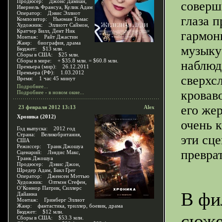
Продюсер: Джонс Дамиан,
соверш
Ивернель Франсуа, Кулик Адам
Оператор: Дэвис Эллиот
глаза 
Композитор: Ньюман Томас
Художник: Эллиотт Саймон,
Кратчер Билл, Дент Ник
гармон
Монтаж: Райт Джастин
Жанр: биография, драма
музыку
Бюджет: $13 млн.
Сборы в США: $25 млн.
Сборы в мире: + $35.8 млн. = $60.8 млн.
наблюд
Премьера (мир): 26.12.2011
Премьера (РФ): 1.03.2012
сверхс
Время: 1 час 45 минут
Подробнее...
кровав
Подробнее - в новом окне...
его же
23 февраля 2012 13:13
Alex
Хроника (2012)
очень 
Год выпуска: 2012 год
Страна: Великобритания,
эти сц
США
Режиссер: Транк Джошуа
превра
Сценарий: Лэндис Макс,
Транк Джошуа
Продюсер: Дэвис Джон,
Шредер Адам, Бакл Грег
Оператор: Дженсен Мэттью
Художник: Олтмэн Стефен,
О’Коннор Патрик, Силлерс
В фи
Дайанна
Монтаж: Гринберг Эллиот
Жанр: фантастика, триллер, боевик, драма
Бюджет: $12 млн.
сюже
Сборы в США: $53.3 млн.