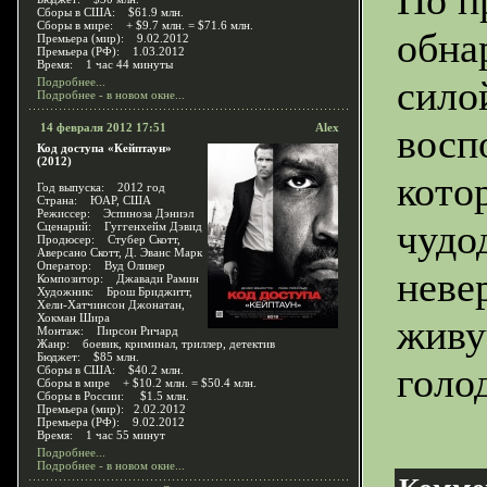
По п
Сборы в США: $61.9 млн.
Сборы в мире: + $9.7 млн. = $71.6 млн.
обна
Премьера (мир): 9.02.2012
Премьера (РФ): 1.03.2012
Время: 1 час 44 минуты
сило
Подробнее...
Подробнее - в новом окне...
14 февраля 2012 17:51
Alex
восп
Код доступа «Кейптаун»
(2012)
кото
Год выпуска: 2012 год
Страна: ЮАР, США
Режиссер: Эспиноза Дэниэл
чудо
Сценарий: Гуггенхейм Дэвид
Продюсер: Стубер Скотт,
Аверсано Скотт, Д. Эванс Марк
Оператор: Вуд Оливер
неве
Композитор: Джавади Рамин
Художник: Брош Бриджитт,
Хели-Хатчинсон Джонатан,
Хокман Шира
живу
Монтаж: Пирсон Ричард
Жанр: боевик, криминал, триллер, детектив
Бюджет: $85 млн.
голо
Сборы в США: $40.2 млн.
Сборы в мире + $10.2 млн. = $50.4 млн.
Сборы в России: $1.5 млн.
Премьера (мир): 2.02.2012
Премьера (РФ): 9.02.2012
Время: 1 час 55 минут
Подробнее...
Подробнее - в новом окне...