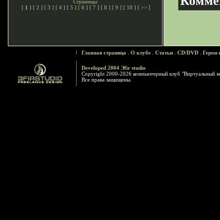
Комме
Страницы:
[
1
] [
2
] [
3
] [
4
] [
5
] [
6
] [
7
] [
8
] [
9
] [
10
] [
>>
]
Главная страница
.
О клубе
.
Статьи
.
CD/DVD
.
Герои 
Developed 2004 Эfir studio
Copyright 2000-2026 компьютерный клуб "Виртуальный м
Все права защищены.