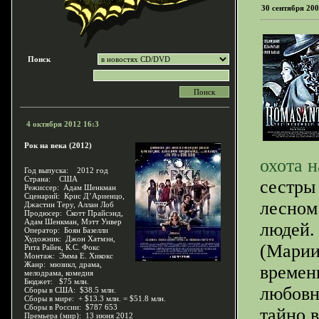
30 сентября 200
Поиск
4 октября 2012 16:3
Рок на века (2012)
охота 
Год выпуска: 2012 год
Страна: США
сестры
Режиссер: Адам Шенкман
Сценарий: Крис Д’Ариенцо,
лесном
Джастин Теру, Аллан Лоб
Продюсер: Скотт Прайсэнд,
Адам Шенкман, Мэтт Уивер
людей.
Оператор: Боян Базелли
Художник: Джон Хатмэн,
(Марии
Рита Райек, К.С. Фокс
Монтаж: Эмма Е. Хикокс
Жанр: мюзикл, драма,
времен
мелодрама, комедия
Бюджет: $75 млн.
любовн
Сборы в США: $38.5 млн.
Сборы в мире: + $13.3 млн. = $51.8 млн.
Сборы в России: $787 653
тайно в
Премьера (мир): 13 июня 2012