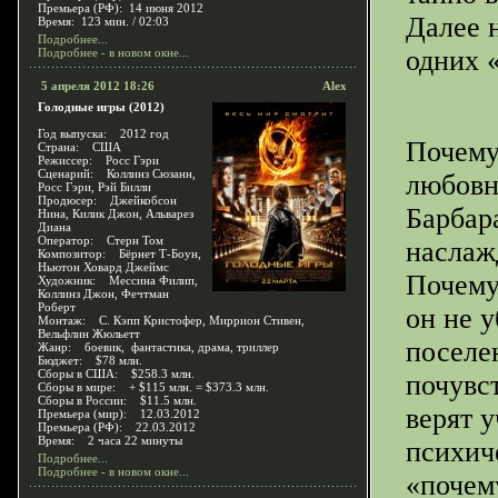
Премьера (РФ): 14 июня 2012
Далее 
Время: 123 мин. / 02:03
Подробнее...
одних 
Подробнее - в новом окне...
5 апреля 2012 18:26
Alex
Голодные игры (2012)
Год выпуска: 2012 год
Почему
Страна: США
Режиссер: Росс Гэри
Сценарий: Коллинз Сюзанн,
любовн
Росс Гэри, Рэй Билли
Продюсер: Джейкобсон
Барбар
Нина, Килик Джон, Альварез
Диана
Оператор: Стерн Том
наслаж
Композитор: Бёрнет Т-Боун,
Ньютон Ховард Джеймс
Почему
Художник: Мессина Филип,
Коллинз Джон, Фечтман
Роберт
он не у
Монтаж: С. Кэпп Кристофер, Миррион Стивен,
Вельфлин Жюльетт
поселен
Жанр: боевик, фантастика, драма, триллер
Бюджет: $78 млн.
Сборы в США: $258.3 млн.
почувс
Сборы в мире: + $115 млн. = $373.3 млн.
Сборы в России: $11.5 млн.
верят 
Премьера (мир): 12.03.2012
Премьера (РФ): 22.03.2012
Время: 2 часа 22 минуты
психич
Подробнее...
Подробнее - в новом окне...
«почем