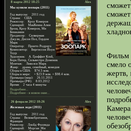
8 марта 2012 18:25
Alex
сможет
Мы купили зоопарк (2011)
сможет
Год выпуска: 2011 год
Страна: США
держащ
Режиссер: Кроу Кэмерон
Сценарий: МакКенна Алин
Брош, Кроу Кэмерон, Ми
хладно
Бенжамин
Продюсер: Силверман
Джули, Дисон Пол, Гордон
Марк
Оператор: Прието Родриго
Композитор: Биргиссон Йоун
Тоур
Фильм 
Художник: А. Гриффит Клэй,
Борк Питер, Сильвестри Доменик
смело 
Монтаж: Ливолси Марк
Жанр: драма, семейный, комедия
Сборы в США: $74.5 млн.
жертв,
Сборы в мире: + $23.9 млн. = $98.4 млн.
Премьера (мир): 26.11.2011
исследо
Премьера (РФ): 8.03.2012
Время: 2 часа 4 минуты
челове
Подробнее...
Подробнее - в новом окне...
подроб
26 февраля 2012 18:26
Alex
Камера
Железная леди (2011)
Год выпуска: 2011 год
челове
Страна: Великобритания,
Франция
обезоб
Режиссер: Ллойд Филлида
Сценарий: Морган Эби