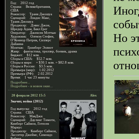
Год: 2012 год
Иног
Страна: Великобритания,
США
Режиссер: Транк Джошуа
Сценарий: Лэндис Макс,
собы
Транк Джошуа
Продюсер: Дэвис Джон,
Шредер Адам, Бакл Грег
Оператор: Дженсен Мэттью
Но э
Художник: Олтмэн Стефен,
О’Коннор Патрик, Силлерс
Дайанна
псих
Монтаж: Гринберг Эллиот
Жанр: фантастика, триллер, боевик, драма
Бюджет: $12 млн.
Сборы в США: $52.7 млн.
отно
Сборы в мире: + $30.1 млн. = $82.8 млн.
Сборы в России: $3.5 млн.
Премьера (мир): 1.02.2012
Премьера (РФ): 2.02.2012
Время: 1 час 23 минуты
Подробнее...
Подробнее - в новом окне...
20 февраля 2012 15:5
Alex
Значит, война (2012)
Год выпуска: 2012 год
Страна: США
Режиссер: МакДжи
Сценарий: Даулинг Тимоти,
Кинберг Саймон, Готесен
Маркус
Продюсер: Кинберг Саймон,
Ласситер Джеймс, Симондз
Роберт