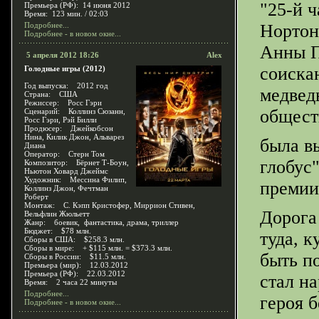
"25-й 
Премьера (РФ): 14 июня 2012
Время: 123 мин. / 02:03
Подробнее...
Нортон
Подробнее - в новом окне...
Анны П
5 апреля 2012 18:26
Alex
соиска
Голодные игры (2012)
Год выпуска: 2012 год
медвед
Страна: США
Режиссер: Росс Гэри
общест
Сценарий: Коллинз Сюзанн,
Росс Гэри, Рэй Билли
Продюсер: Джейкобсон
Нина, Килик Джон, Альварез
была в
Диана
Оператор: Стерн Том
глобус
Композитор: Бёрнет Т-Боун,
Ньютон Ховард Джеймс
Художник: Мессина Филип,
премии
Коллинз Джон, Фечтман
Роберт
Монтаж: С. Кэпп Кристофер, Миррион Стивен,
Дорога
Вельфлин Жюльетт
Жанр: боевик, фантастика, драма, триллер
Бюджет: $78 млн.
туда, к
Сборы в США: $258.3 млн.
Сборы в мире: + $115 млн. = $373.3 млн.
быть п
Сборы в России: $11.5 млн.
Премьера (мир): 12.03.2012
Премьера (РФ): 22.03.2012
стал н
Время: 2 часа 22 минуты
Подробнее...
героя б
Подробнее - в новом окне...