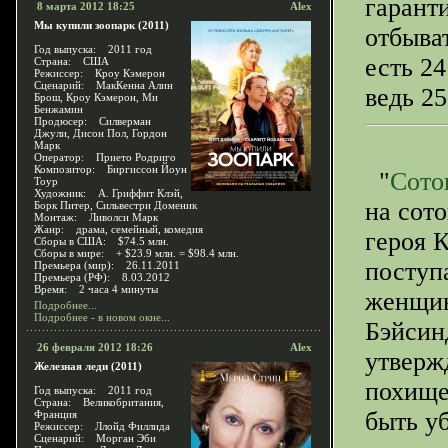
гарант
8 марта 2012 18:25
Alex
Мы купили зоопарк (2011)
отбыват
Год выпуска: 2011 год
есть 24
Страна: США
Режиссер: Кроу Кэмерон
Сценарий: МакКенна Алин
ведь 25
Брош, Кроу Кэмерон, Ми
Бенжамин
Продюсер: Силверман
Джули, Дисон Пол, Гордон
Марк
Оператор: Прието Родриго
Композитор: Биргиссон Йоун
"
Сото
Тоур
Художник: А. Гриффит Клэй,
на сот
Борк Питер, Сильвестри Доменик
Монтаж: Ливолси Марк
Жанр: драма, семейный, комедия
героя 
Сборы в США: $74.5 млн.
Сборы в мире: + $23.9 млн. = $98.4 млн.
поступ
Премьера (мир): 26.11.2011
Премьера (РФ): 8.03.2012
Время: 2 часа 4 минуты
женщи
Подробнее...
Подробнее - в новом окне...
Бэйсин
26 февраля 2012 18:26
Alex
утверж
Железная леди (2011)
похище
Год выпуска: 2011 год
Страна: Великобритания,
быть у
Франция
Режиссер: Ллойд Филлида
Сценарий: Морган Эби