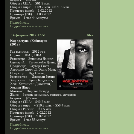
Сборы в США: $61.9 млн.
Сборы в мире: + $9.7 млн. = $71.6 млн.
Премьера (мир): 9.02.2012
Премьера (РФ): 1.03.2012
Время: 1 час 44 минуты
Подробнее...
Подробнее - в новом окне...
14 февраля 2012 17:51
Alex
Код доступа «Кейптаун»
(2012)
Год выпуска: 2012 год
Страна: ЮАР, США
Режиссер: Эспиноза Дэниэл
Сценарий: Гуггенхейм Дэвид
Продюсер: Стубер Скотт,
Аверсано Скотт, Д. Эванс Марк
Оператор: Вуд Оливер
Композитор: Джавади Рамин
Художник: Брош Бриджитт,
Хели-Хатчинсон Джонатан,
Хокман Шира
Монтаж: Пирсон Ричард
Жанр: боевик, криминал, триллер, детектив
Бюджет: $85 млн.
Сборы в США: $40.2 млн.
Сборы в мире + $10.2 млн. = $50.4 млн.
Сборы в России: $1.5 млн.
Премьера (мир): 2.02.2012
Премьера (РФ): 9.02.2012
Время: 1 час 55 минут
Подробнее...
Подробнее - в новом окне...