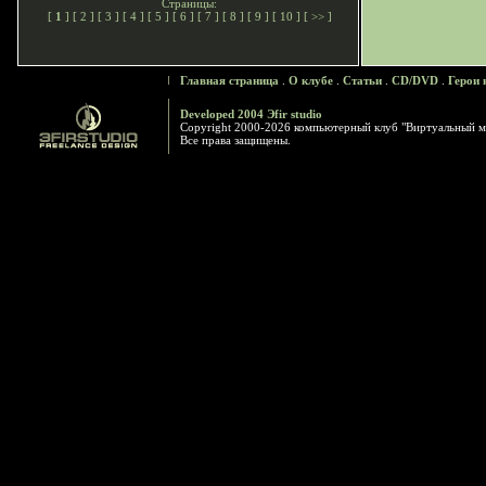
Страницы:
[
1
] [
2
] [
3
] [
4
] [
5
] [
6
] [
7
] [
8
] [
9
] [
10
] [
>>
]
Главная страница
.
О клубе
.
Статьи
.
CD/DVD
.
Герои 
Developed 2004 Эfir studio
Copyright 2000-2026 компьютерный клуб "Виртуальный м
Все права защищены.