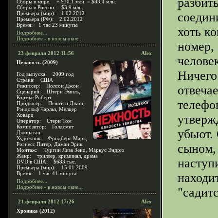
разбит
Сборы в мире: + $30.1 млн. = $83.4 млн.
Сборы в России: $3.9 млн.
Премьера (мир): 1.02.2012
соедин
Премьера (РФ): 2.02.2012
Время: 1 час 23 минуты
хоть к
Подробнее...
Подробнее - в новом окне...
номер,
23 февраля 2012 11:56
Alex
челове
Нежность (2009)
Ничего
Год выпуска: 2009 год
Страна: США
Режиссер: Полсон Джон
отвеча
Сценарий: Штерн Эмиль,
Кормье Роберт
телефо
Продюсер: Пенотти Джон,
Рэндольф Чарльз, Мелцер
Ховард
утвержд
Оператор: Стерн Том
Композитор: Голдсмит
убьют.
Джонатан
Художник: Фридберг Марк,
Рогнесс Питер, Даман Эрик
сыном,
Монтаж: Чургин Лиза Зено, Маркус Эндрю
Жанр: триллер, криминал, драма
наступи
DVD в США: $683 тыс.
Премьера (мир): 15.01.2009
Время: 1 час 41 минута
находи
Подробнее...
Подробнее - в новом окне...
"садитс
21 февраля 2012 17:26
Alex
Хроника (2012)