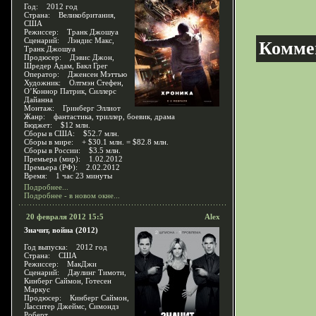
Год: 2012 год
Страна: Великобритания,
США
Режиссер: Транк Джошуа
Сценарий: Лэндис Макс,
Комме
Транк Джошуа
Продюсер: Дэвис Джон,
Шредер Адам, Бакл Грег
Оператор: Дженсен Мэттью
Художник: Олтмэн Стефен,
О’Коннор Патрик, Силлерс
Дайанна
Монтаж: Гринберг Эллиот
Жанр: фантастика, триллер, боевик, драма
Бюджет: $12 млн.
Сборы в США: $52.7 млн.
Сборы в мире: + $30.1 млн. = $82.8 млн.
Сборы в России: $3.5 млн.
Премьера (мир): 1.02.2012
Премьера (РФ): 2.02.2012
Время: 1 час 23 минуты
Подробнее...
Подробнее - в новом окне...
20 февраля 2012 15:5
Alex
Значит, война (2012)
Год выпуска: 2012 год
Страна: США
Режиссер: МакДжи
Сценарий: Даулинг Тимоти,
Кинберг Саймон, Готесен
Маркус
Продюсер: Кинберг Саймон,
Ласситер Джеймс, Симондз
Роберт