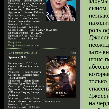
злоумы
Продюсер: Джонс Дамиан,
Ивернель Франсуа, Кулик Адам
сыном.
Оператор: Дэвис Эллиот
Композитор: Ньюман Томас
Художник: Эллиотт Саймон,
незнако
Кратчер Билл, Дент Ник
Монтаж: Райт Джастин
находи
Жанр: биография, драма
Бюджет: $13 млн.
Сборы в США: $25 млн.
роль о
Сборы в мире: + $35.8 млн. = $60.8 млн.
Премьера (мир): 26.12.2011
Джесси
Премьера (РФ): 1.03.2012
Время: 1 час 45 минут
Подробнее...
неожид
Подробнее - в новом окне...
заточе
23 февраля 2012 13:13
Alex
Хроника (2012)
шанс п
Год выпуска: 2012 год
абсолю
Страна: Великобритания,
США
Режиссер: Транк Джошуа
которы
Сценарий: Лэндис Макс,
Транк Джошуа
только
Продюсер: Дэвис Джон,
Шредер Адам, Бакл Грег
Оператор: Дженсен Мэттью
спасен
Художник: Олтмэн Стефен,
О’Коннор Патрик, Силлерс
Джесси
Дайанна
Монтаж: Гринберг Эллиот
Жанр: фантастика, триллер, боевик, драма
на чер
Бюджет: $12 млн.
Сборы в США: $53.3 млн.