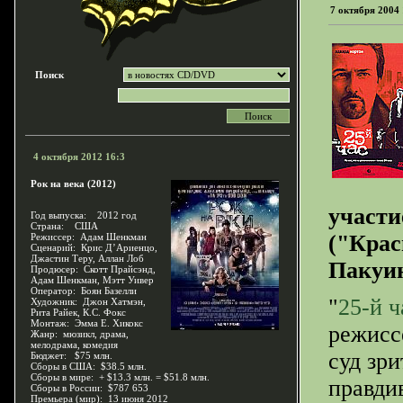
7 октября 2004 
Поиск
4 октября 2012 16:3
Рок на века (2012)
участи
Год выпуска: 2012 год
Страна: США
("Крас
Режиссер: Адам Шенкман
Сценарий: Крис Д’Ариенцо,
Джастин Теру, Аллан Лоб
Пакуин
Продюсер: Скотт Прайсэнд,
Адам Шенкман, Мэтт Уивер
Оператор: Боян Базелли
"
25-й ч
Художник: Джон Хатмэн,
Рита Райек, К.С. Фокс
Монтаж: Эмма Е. Хикокс
режисс
Жанр: мюзикл, драма,
мелодрама, комедия
суд зр
Бюджет: $75 млн.
Сборы в США: $38.5 млн.
Сборы в мире: + $13.3 млн. = $51.8 млн.
правди
Сборы в России: $787 653
Премьера (мир): 13 июня 2012