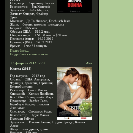
Оператор: Карпентер Рассел
Композитор: Бек Кристоф
Художник: Лэйн Мартин,
Эллиотт Кенделл, Фрайзер
Эрик
Монтаж: Де То Николас, Driebusch Jesse
Жанр: боевик, комедия, мелодрама
Бюджет: $65 млн.
Сборы в США: $19.2 млн.
Сборы в мире: + $10.8 млн. = $30 млн.
Премьера (мир): 14.02.2012
Премьера (РФ): 14.02.2012
Время: 1 час 34 минуты
Подробнее...
Подробнее - в новом окне...
18 февраля 2012 17:50
Alex
Клятва (2012)
Год выпуска: 2012 год
Страна: США, Австралия,
Франция, Бразилия, Германия,
Великобритания
Режиссер: Сакси Майкл
Сценарий: Катимс Джейсон,
Кон Эбби, Силверштейн Марк
Продюсер: Барбер Гари,
Бернбаум Рождер, Гликман
Джонатан
Оператор: Стофферс Рохир
Композитор: Брук Майкл,
Портман Рэйчел
Художник: Иванов Калина, Гордон Брандт, Кэвэна
Алекс
Жанр: мелодрама, драма
Бюджет: $30 млн.