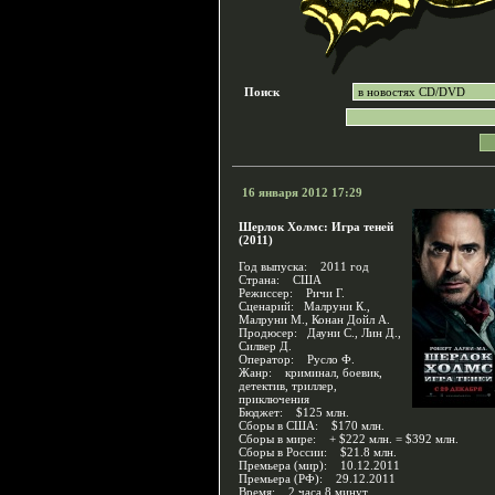
Поиск
16 января 2012 17:29
Шерлок Холмс: Игра теней
(2011)
Год выпуска: 2011 год
Страна: США
Режиссер: Ричи Г.
Сценарий: Малруни К.,
Малруни М., Конан Дойл А.
Продюсер: Дауни С., Лин Д.,
Силвер Д.
Оператор: Русло Ф.
Жанр: криминал, боевик,
детектив, триллер,
приключения
Бюджет: $125 млн.
Сборы в США: $170 млн.
Сборы в мире: + $222 млн. = $392 млн.
Сборы в России: $21.8 млн.
Премьера (мир): 10.12.2011
Премьера (РФ): 29.12.2011
Время: 2 часа 8 минут