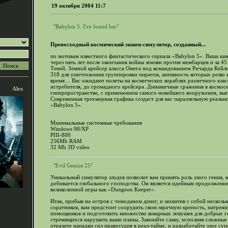
19 октября 2004 11:7
"Babylon 5. I've found her"
Превосходный космический экшен-симулятор, созданный...
по мотивам известного фантастического сериала «Babylon 5». Ваша ка
через пять лет после окончания войны землян против мембарцев и за 45
Теней. Земной крейсер класса Омега под командованием Ричарда Кейли
318 для уничтожения группировки пиратов, активность которых резко 
время… Вас ожидают полеты на космических кораблях различного класс
истребителя, до громадного крейсера. Динамичные сражения в космосе
Alex
гиперпространстве, с применением самого новейшего вооружения, выгл
Современная трехмерная графика создаст для вас параллельную реально
«Babylon 5».
Минимальные системные требования
Windows 98/XP
PIII-800
256Mb RAM
32 Mb 3D video
"Evil Genius 25"
Уникальный симулятор злодея позволит вам принять роль злого гения, 
добивается глобального господства. Он является идейным продолжение
великолепной игры как «Dungeon Keeper».
Итак, прибыв на остров с чемоданом денег, и захватив с собой несколь
соратников, вам предстоит соорудить свою мрачную крепость, натрен
помощников и подготовить множество коварных ловушек для добрых г
стремящихся нарушить ваши планы. Завоюйте славу, исполняя сложные
отразите нападки сил правосудия в реал-тайме, и разработайте злое су