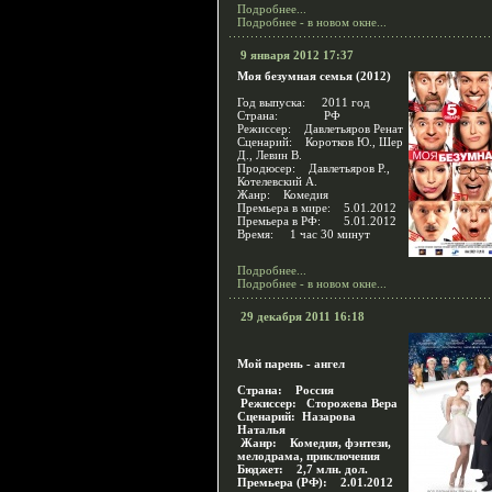
Подробнее...
Подробнее - в новом окне...
9 января 2012 17:37
Моя безумная семья (2012)
Год выпуска: 2011 год
Страна: РФ
Режиссер: Давлетьяров Ренат
Сценарий: Коротков Ю., Шер
Д., Левин В.
Продюсер: Давлетьяров Р.,
Котелевский А.
Жанр: Комедия
Премьера в мире: 5.01.2012
Премьера в РФ: 5.01.2012
Время: 1 час 30 минут
Подробнее...
Подробнее - в новом окне...
29 декабря 2011 16:18
Мой парень - ангел
Cтрана: Россия
Режиссер: Сторожева Вера
Сценарий: Назарова
Наталья
Жанр: Комедия, фэнтези,
мелодрама, приключения
Бюджет: 2,7 млн. дол.
Премьера (РФ): 2.01.2012