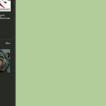
рей,
 Шевченко
Alex