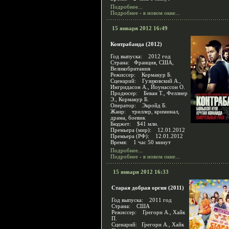
Подробнее...
Подробнее - в новом окне...
15 января 2012 16:49
Контрабанда (2012)
Год выпуска: 2012 год
Страна: Франция, США,
Великобритания
Режиссер: Кормакур Б.
Сценарий: Гузиковский А.,
Ингридасон А., Йоунассон О.
Продюсер: Беван Т., Феллнер
Э., Кормакур Б.
Оператор: Экройд Б.
Жанр: триллер, криминал,
драма, боевик
Бюджет: $41 млн.
Премьера (мир): 12.01.2012
Премьера (РФ): 12.01.2012
Время: 1 час 50 минут
Подробнее...
Подробнее - в новом окне...
15 января 2012 16:33
Старая добрая оргия (2011)
Год выпуска: 2011 год
Страна: США
Режиссер: Грегори А., Хайк
П.
Сценарий: Грегори А., Хайк