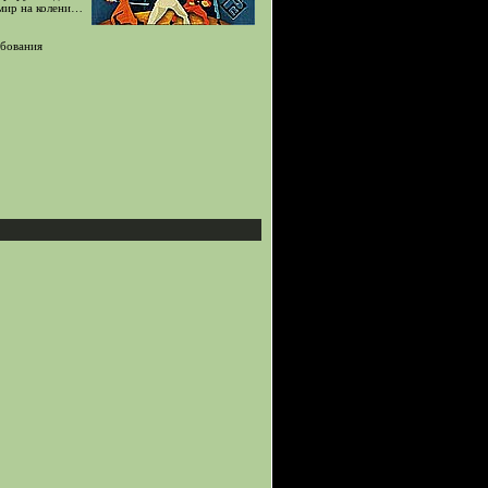
 мир на колени…
бования