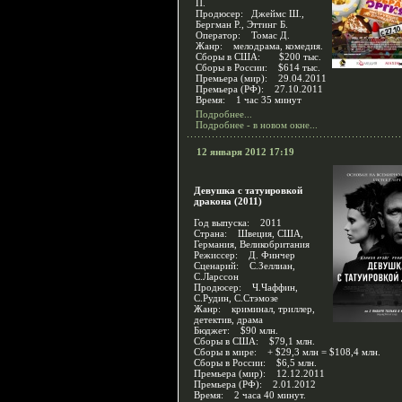
П.
Продюсер: Джеймс Ш.,
Бергман Р., Эттинг Б.
Оператор: Томас Д.
Жанр: мелодрама, комедия.
Сборы в США: $200 тыс.
Сборы в России: $614 тыс.
Премьера (мир): 29.04.2011
Премьера (РФ): 27.10.2011
Время: 1 час 35 минут
Подробнее...
Подробнее - в новом окне...
12 января 2012 17:19
Девушка с татуировкой
дракона (2011)
Год выпуска: 2011
Страна: Швеция, США,
Германия, Великобритания
Режиссер: Д. Финчер
Сценарий: С.Зеллиан,
С.Ларссон
Продюсер: Ч.Чаффин,
С.Рудин, С.Стэмозе
Жанр: криминал, триллер,
детектив, драма
Бюджет: $90 млн.
Сборы в США: $79,1 млн.
Сборы в мире: + $29,3 млн = $108,4 млн.
Сборы в России: $6,5 млн.
Премьера (мир): 12.12.2011
Премьера (РФ): 2.01.2012
Время: 2 часа 40 минут.