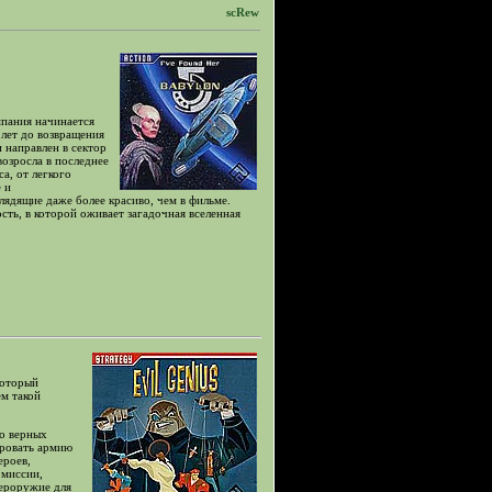
scRew
мпания начинается
 лет до возвращения
 направлен в сектор
возросла в последнее
а, от легкого
 и
ядящие даже более красиво, чем в фильме.
сть, в которой оживает загадочная вселенная
который
м такой
ко верных
ировать армию
ероев,
 миссии,
пероружие для