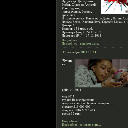
Продюсер: Дишдишян
Рубен, Сидоров Алексей
Жанр: драма,
приключения, боевик,
криминал
В главных ролях: Никифоров Денис, Панин Анд
Панова Елена, Хасиков Бату, Горевой Михаил,
Дмитрий
Бюджет: 154 млн. руб.
Премьера (мир): 24.11.2011
Премьера (РФ): 17.11.2011
Подробнее...
Подробнее - в новом окне...
11 сентября 2011 13:23
"Чужие
на
районе", 2011
год 2011
страна Великобритания
жанр фантастика, боевик, комедия, ...
бюджет $13 000 000
сборы в США $897 283
время 88 мин.
Подробнее...
Подробнее - в новом окне...