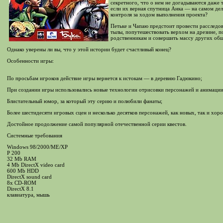
секретного, что о нем не догадываются даже т
если их верная спутница Анка — на самом дел
контроля за ходом выполнения проекта?
Петьке и Чапаю предстоит провести расследов
тылы, попутешествовать верхом на дрезине, 
родственникам и совершить массу других обще
Однако уверены ли вы, что у этой истории будет счастливый конец?
Особенности игры:
По просьбам игроков действие игры вернется к истокам — в деревню Гадюкино;
При создании игры использовались новые технологии отрисовки персонажей и анимации
Блистательный юмор, за который эту серию и полюбили фанаты;
Более шестидесяти игровых сцен и несколько десятков персонажей, как новых, так и хо
Достойное продолжение самой популярной отечественной серии квестов.
Системные требования
Windows 98/2000/ME/XP
P 200
32 Mb RAM
4 Mb DirectX video card
600 Mb HDD
DirectX sound card
8x CD-ROM
DirectX 8.1
клавиатура, мышь