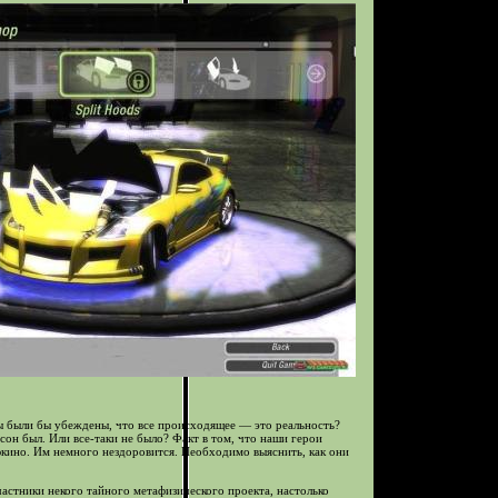
 вы были бы убеждены, что все происходящее — это реальность?
сон был. Или все-таки не было? Факт в том, что наши герои
юкино. Им немного нездоровится. Необходимо выяснить, как они
астники некого тайного метафизического проекта, настолько