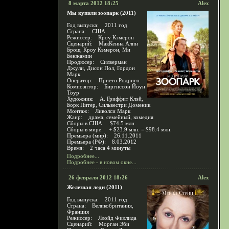
8 марта 2012 18:25
Alex
Мы купили зоопарк (2011)
Год выпуска: 2011 год
Страна: США
Режиссер: Кроу Кэмерон
Сценарий: МакКенна Алин
Брош, Кроу Кэмерон, Ми
Бенжамин
Продюсер: Силверман
Джули, Дисон Пол, Гордон
Марк
Оператор: Прието Родриго
Композитор: Биргиссон Йоун
Тоур
Художник: А. Гриффит Клэй,
Борк Питер, Сильвестри Доменик
Монтаж: Ливолси Марк
Жанр: драма, семейный, комедия
Сборы в США: $74.5 млн.
Сборы в мире: + $23.9 млн. = $98.4 млн.
Премьера (мир): 26.11.2011
Премьера (РФ): 8.03.2012
Время: 2 часа 4 минуты
Подробнее...
Подробнее - в новом окне...
26 февраля 2012 18:26
Alex
Железная леди (2011)
Год выпуска: 2011 год
Страна: Великобритания,
Франция
Режиссер: Ллойд Филлида
Сценарий: Морган Эби