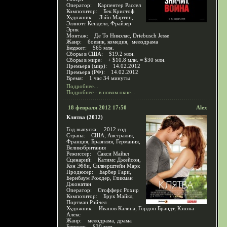
Оператор: Карпентер Рассел
Композитор: Бек Кристоф
Художник: Лэйн Мартин,
Эллиотт Кенделл, Фрайзер
Эрик
Монтаж: Де То Николас, Driebusch Jesse
Жанр: боевик, комедия, мелодрама
Бюджет: $65 млн.
Сборы в США: $19.2 млн.
Сборы в мире: + $10.8 млн. = $30 млн.
Премьера (мир): 14.02.2012
Премьера (РФ): 14.02.2012
Время: 1 час 34 минуты
Подробнее...
Подробнее - в новом окне...
18 февраля 2012 17:50
Alex
Клятва (2012)
Год выпуска: 2012 год
Страна: США, Австралия,
Франция, Бразилия, Германия,
Великобритания
Режиссер: Сакси Майкл
Сценарий: Катимс Джейсон,
Кон Эбби, Силверштейн Марк
Продюсер: Барбер Гари,
Бернбаум Рождер, Гликман
Джонатан
Оператор: Стофферс Рохир
Композитор: Брук Майкл,
Портман Рэйчел
Художник: Иванов Калина, Гордон Брандт, Кэвэна
Алекс
Жанр: мелодрама, драма
Бюджет: $30 млн.