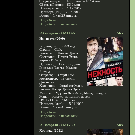
Сборы в мире: + $30.1 млн. = $83.4 млн.
Сборы в России: $3.9 млн.
Премьера (мир): 1.02.2012
Премьера (РФ): 2.02.2012
Время: 1 час 23 минуты
Подробнее...
Подробнее - в новом окне...
23 февраля 2012 11:56
Alex
Нежность (2009)
Год выпуска: 2009 год
Страна: США
Режиссер: Полсон Джон
Сценарий: Штерн Эмиль,
Кормье Роберт
Продюсер: Пенотти Джон,
Рэндольф Чарльз, Мелцер
Ховард
Оператор: Стерн Том
Композитор: Голдсмит
Джонатан
Художник: Фридберг Марк,
Рогнесс Питер, Даман Эрик
Монтаж: Чургин Лиза Зено, Маркус Эндрю
Жанр: триллер, криминал, драма
DVD в США: $683 тыс.
Премьера (мир): 15.01.2009
Время: 1 час 41 минута
Подробнее...
Подробнее - в новом окне...
21 февраля 2012 17:26
Alex
Хроника (2012)