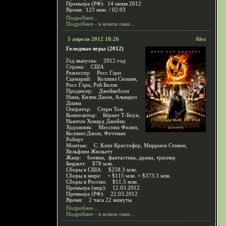
Премьера (РФ): 14 июня 2012
Время: 123 мин. / 02:03
Подробнее...
Подробнее - в новом окне...
5 апреля 2012 18:26
Alex
Голодные игры (2012)
Год выпуска: 2012 год
Страна: США
Режиссер: Росс Гэри
Сценарий: Коллинз Сюзанн,
Росс Гэри, Рэй Билли
Продюсер: Джейкобсон
Нина, Килик Джон, Альварез
Диана
Оператор: Стерн Том
Композитор: Бёрнет Т-Боун,
Ньютон Ховард Джеймс
Художник: Мессина Филип,
Коллинз Джон, Фечтман
Роберт
Монтаж: С. Кэпп Кристофер, Миррион Стивен,
Вельфлин Жюльетт
Жанр: боевик, фантастика, драма, триллер
Бюджет: $78 млн.
Сборы в США: $258.3 млн.
Сборы в мире: + $115 млн. = $373.3 млн.
Сборы в России: $11.5 млн.
Премьера (мир): 12.03.2012
Премьера (РФ): 22.03.2012
Время: 2 часа 22 минуты
Подробнее...
Подробнее - в новом окне...