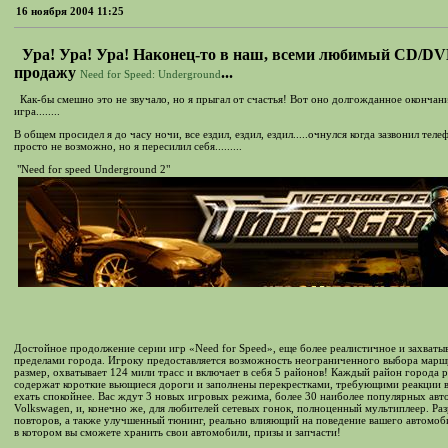
16 ноября 2004 11:25
Ура! Ура! Ура! Наконец-то в наш, всеми любимый CD/DVD
продажу
...
Need for Speed: Underground
Как-бы смешно это не звучало, но я прыгал от счастья! Вот оно долгожданное окончание р
игра........
В общем просидел я до часу ночи, все ездил, ездил, ездил.....очнулся когда зазвонил тел
просто не возможно, но я пересилил себя.........
"Need for speed Underground 2"
Достойное продолжение серии игр «Need for Speed», еще более реалистичное и захват
пределами города. Игроку предоставляется возможность неограниченного выбора маршр
размер, охватывает 124 мили трасс и включает в себя 5 районов! Каждый район города
содержат короткие вьющиеся дороги и заполнены перекрестками, требующими реакции в
ехать спокойнее. Вас ждут 3 новых игровых режима, более 30 наиболее популярных автом
Volkswagen, и, конечно же, для любителей сетевых гонок, полноценный мультиплеер. Р
повторов, а также улучшенный тюнинг, реально влияющий на поведение вашего автомобил
в котором вы сможете хранить свои автомобили, призы и запчасти!