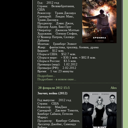
Год: 2012 год
Страна: Великобритания,
США
Режиссер: Транк Джошуа
Сценарий: Лэндис Макс,
Транк Джошуа
Продюсер: Дэвис Джон,
Шредер Адам, Бакл Грег
Оператор: Дженсен Мэттью
Художник: Олтмэн Стефен,
О’Коннор Патрик, Силлерс
Дайанна
Монтаж: Гринберг Эллиот
Жанр: фантастика, триллер, боевик, драма
Бюджет: $12 млн.
Сборы в США: $52.7 млн.
Сборы в мире: + $30.1 млн. = $82.8 млн.
Сборы в России: $3.5 млн.
Премьера (мир): 1.02.2012
Премьера (РФ): 2.02.2012
Время: 1 час 23 минуты
Подробнее...
Подробнее - в новом окне...
20 февраля 2012 15:5
Alex
Значит, война (2012)
Год выпуска: 2012 год
Страна: США
Режиссер: МакДжи
Сценарий: Даулинг Тимоти,
Кинберг Саймон, Готесен
Маркус
Продюсер: Кинберг Саймон,
Ласситер Джеймс, Симондз
Роберт