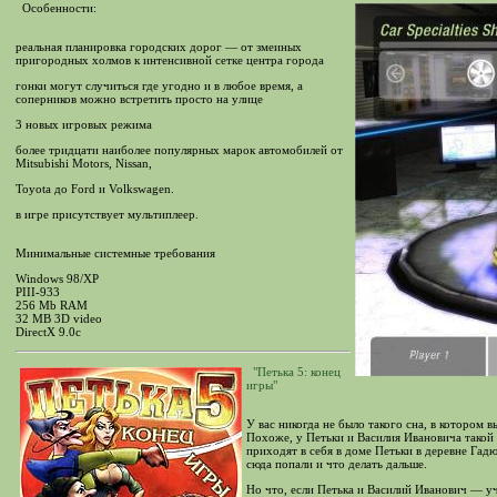
Особенности:
реальная планировка городских дорог — от змеиных
пригородных холмов к интенсивной сетке центра города
гонки могут случиться где угодно и в любое время, а
соперников можно встретить просто на улице
3 новых игровых режима
более тридцати наиболее популярных марок автомобилей от
Mitsubishi Motors, Nissan,
Toyota до Ford и Volkswagen.
в игре присутствует мультиплеер.
Минимальные системные требования
Windows 98/XP
PIII-933
256 Mb RAM
32 MB 3D video
DirectX 9.0c
"Петька 5: конец
игры"
У вас никогда не было такого сна, в котором
Похоже, у Петьки и Василия Ивановича такой 
приходят в себя в доме Петьки в деревне Гад
сюда попали и что делать дальше.
Но что, если Петька и Василий Иванович — уч