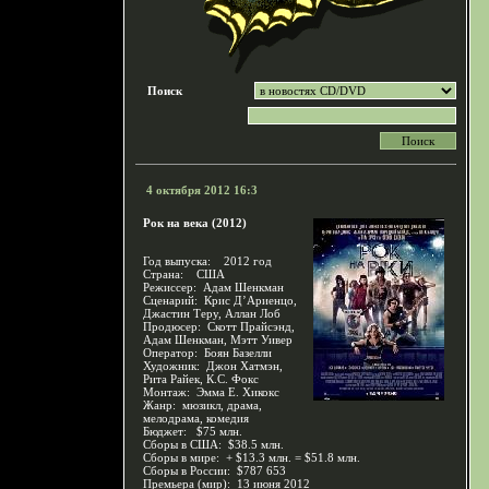
Поиск
4 октября 2012 16:3
Рок на века (2012)
Год выпуска: 2012 год
Страна: США
Режиссер: Адам Шенкман
Сценарий: Крис Д’Ариенцо,
Джастин Теру, Аллан Лоб
Продюсер: Скотт Прайсэнд,
Адам Шенкман, Мэтт Уивер
Оператор: Боян Базелли
Художник: Джон Хатмэн,
Рита Райек, К.С. Фокс
Монтаж: Эмма Е. Хикокс
Жанр: мюзикл, драма,
мелодрама, комедия
Бюджет: $75 млн.
Сборы в США: $38.5 млн.
Сборы в мире: + $13.3 млн. = $51.8 млн.
Сборы в России: $787 653
Премьера (мир): 13 июня 2012