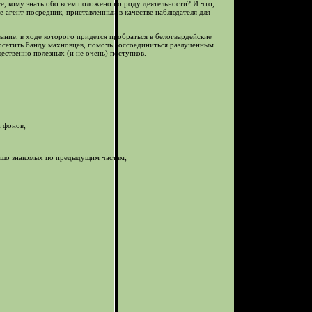
е, кому знать обо всем положено по роду деятельности? И что,
е агент-посредник, приставленный в качестве наблюдателя для
ание, в ходе которого придется пробраться в белогвардейские
посетить банду махновцев, помочь воссоединиться разлученным
ственно полезных (и не очень) поступков.
 фонов;
рошо знакомых по предыдущим частям;