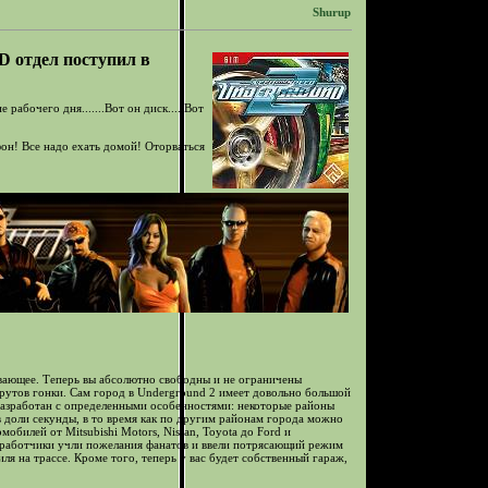
Shurup
 отдел поступил в
абочего дня.......Вот он диск.....Вот
ефон! Все надо ехать домой! Оторваться
ывающее. Теперь вы абсолютно свободны и не ограничены
утов гонки. Сам город в Underground 2 имеет довольно большой
 разработан с определенными особенностями: некоторые районы
 доли секунды, в то время как по другим районам города можно
обилей от Mitsubishi Motors, Nissan, Toyota до Ford и
азработчики учли пожелания фанатов и ввели потрясающий режим
я на трассе. Кроме того, теперь у вас будет собственный гараж,