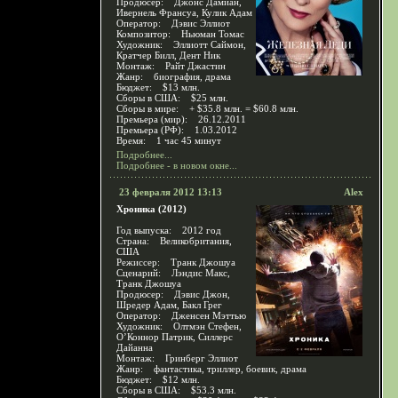
Продюсер: Джонс Дамиан,
Ивернель Франсуа, Кулик Адам
Оператор: Дэвис Эллиот
Композитор: Ньюман Томас
Художник: Эллиотт Саймон,
Кратчер Билл, Дент Ник
Монтаж: Райт Джастин
Жанр: биография, драма
Бюджет: $13 млн.
Сборы в США: $25 млн.
Сборы в мире: + $35.8 млн. = $60.8 млн.
Премьера (мир): 26.12.2011
Премьера (РФ): 1.03.2012
Время: 1 час 45 минут
Подробнее...
Подробнее - в новом окне...
23 февраля 2012 13:13
Alex
Хроника (2012)
Год выпуска: 2012 год
Страна: Великобритания,
США
Режиссер: Транк Джошуа
Сценарий: Лэндис Макс,
Транк Джошуа
Продюсер: Дэвис Джон,
Шредер Адам, Бакл Грег
Оператор: Дженсен Мэттью
Художник: Олтмэн Стефен,
О’Коннор Патрик, Силлерс
Дайанна
Монтаж: Гринберг Эллиот
Жанр: фантастика, триллер, боевик, драма
Бюджет: $12 млн.
Сборы в США: $53.3 млн.