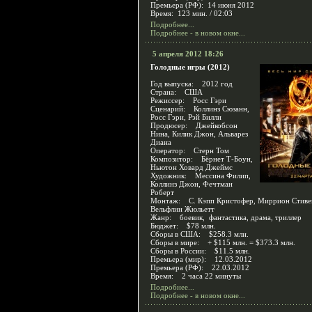
Премьера (РФ): 14 июня 2012
Время: 123 мин. / 02:03
Подробнее...
Подробнее - в новом окне...
5 апреля 2012 18:26
Голодные игры (2012)
Год выпуска: 2012 год
Страна: США
Режиссер: Росс Гэри
Сценарий: Коллинз Сюзанн,
Росс Гэри, Рэй Билли
Продюсер: Джейкобсон
Нина, Килик Джон, Альварез
Диана
Оператор: Стерн Том
Композитор: Бёрнет Т-Боун,
Ньютон Ховард Джеймс
Художник: Мессина Филип,
Коллинз Джон, Фечтман
Роберт
Монтаж: С. Кэпп Кристофер, Миррион Стиве
Вельфлин Жюльетт
Жанр: боевик, фантастика, драма, триллер
Бюджет: $78 млн.
Сборы в США: $258.3 млн.
Сборы в мире: + $115 млн. = $373.3 млн.
Сборы в России: $11.5 млн.
Премьера (мир): 12.03.2012
Премьера (РФ): 22.03.2012
Время: 2 часа 22 минуты
Подробнее...
Подробнее - в новом окне...