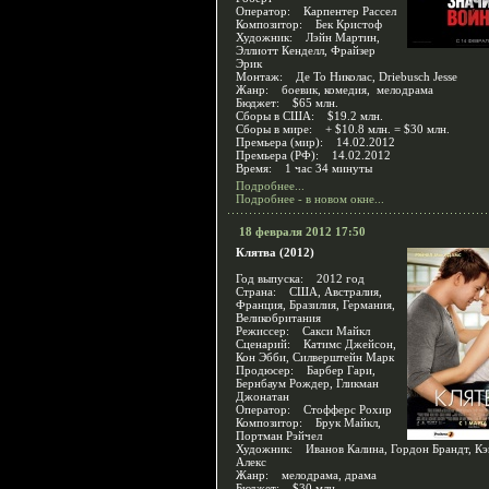
Оператор: Карпентер Рассел
Композитор: Бек Кристоф
Художник: Лэйн Мартин,
Эллиотт Кенделл, Фрайзер
Эрик
Монтаж: Де То Николас, Driebusch Jesse
Жанр: боевик, комедия, мелодрама
Бюджет: $65 млн.
Сборы в США: $19.2 млн.
Сборы в мире: + $10.8 млн. = $30 млн.
Премьера (мир): 14.02.2012
Премьера (РФ): 14.02.2012
Время: 1 час 34 минуты
Подробнее...
Подробнее - в новом окне...
18 февраля 2012 17:50
Клятва (2012)
Год выпуска: 2012 год
Страна: США, Австралия,
Франция, Бразилия, Германия,
Великобритания
Режиссер: Сакси Майкл
Сценарий: Катимс Джейсон,
Кон Эбби, Силверштейн Марк
Продюсер: Барбер Гари,
Бернбаум Рождер, Гликман
Джонатан
Оператор: Стофферс Рохир
Композитор: Брук Майкл,
Портман Рэйчел
Художник: Иванов Калина, Гордон Брандт, Кэ
Алекс
Жанр: мелодрама, драма
Бюджет: $30 млн.