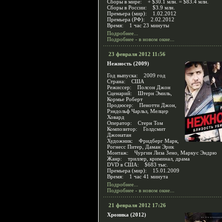
Сборы в мире: + $30.1 млн. = $83.4 млн.
Сборы в России: $3.9 млн.
Премьера (мир): 1.02.2012
Премьера (РФ): 2.02.2012
Время: 1 час 23 минуты
Подробнее...
Подробнее - в новом окне...
23 февраля 2012 11:56
Нежность (2009)
Год выпуска: 2009 год
Страна: США
Режиссер: Полсон Джон
Сценарий: Штерн Эмиль,
Кормье Роберт
Продюсер: Пенотти Джон,
Рэндольф Чарльз, Мелцер
Ховард
Оператор: Стерн Том
Композитор: Голдсмит
Джонатан
Художник: Фридберг Марк,
Рогнесс Питер, Даман Эрик
Монтаж: Чургин Лиза Зено, Маркус Эндрю
Жанр: триллер, криминал, драма
DVD в США: $683 тыс.
Премьера (мир): 15.01.2009
Время: 1 час 41 минута
Подробнее...
Подробнее - в новом окне...
21 февраля 2012 17:26
Хроника (2012)