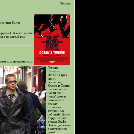
Shurup
уть еще более
рдаме). А в это время
ил в прошлый раз,
ером под псевдонимом
Лемони
Сникета.
История трех
сирот –
Виолетты,
Клауса и Санни,
пытающихся
найти свой
новый дом и
попавших в
череду
странных,
загадочных
событий. Джим
Керри играет
злодея Графа
Олафа, дальнего
родственника
детей,