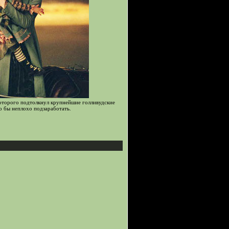
которого подтолкнул крупнейшие голливудские
о бы неплохо подзаработать.