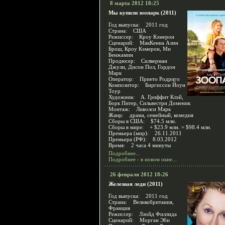
8 марта 2012 18:25
Мы купили зоопарк (2011)
Год выпуска: 2011 год
Страна: США
Режиссер: Кроу Кэмерон
Сценарий: МакКенна Алин
Брош, Кроу Кэмерон, Ми
Бенжамин
Продюсер: Силверман
Джули, Дисон Пол, Гордон
Марк
Оператор: Прието Родриго
Композитор: Биргиссон Йоун
Тоур
Художник: А. Гриффит Клэй,
Борк Питер, Сильвестри Доменик
Монтаж: Ливолси Марк
Жанр: драма, семейный, комедия
Сборы в США: $74.5 млн.
Сборы в мире: + $23.9 млн. = $98.4 млн.
Премьера (мир): 26.11.2011
Премьера (РФ): 8.03.2012
Время: 2 часа 4 минуты
Подробнее...
Подробнее - в новом окне...
26 февраля 2012 18:26
Железная леди (2011)
Год выпуска: 2011 год
Страна: Великобритания,
Франция
Режиссер: Ллойд Филлида
Сценарий: Морган Эби