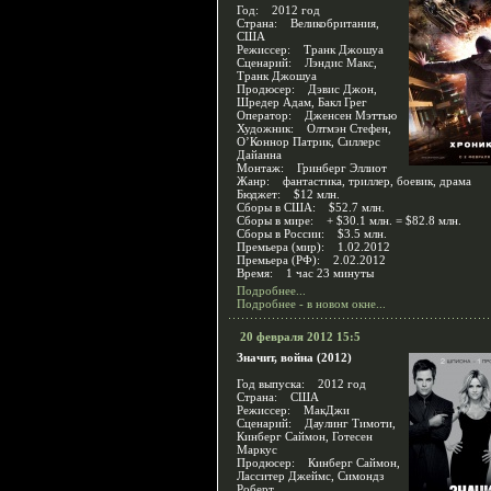
Год: 2012 год
Страна: Великобритания,
США
Режиссер: Транк Джошуа
Сценарий: Лэндис Макс,
Транк Джошуа
Продюсер: Дэвис Джон,
Шредер Адам, Бакл Грег
Оператор: Дженсен Мэттью
Художник: Олтмэн Стефен,
О’Коннор Патрик, Силлерс
Дайанна
Монтаж: Гринберг Эллиот
Жанр: фантастика, триллер, боевик, драма
Бюджет: $12 млн.
Сборы в США: $52.7 млн.
Сборы в мире: + $30.1 млн. = $82.8 млн.
Сборы в России: $3.5 млн.
Премьера (мир): 1.02.2012
Премьера (РФ): 2.02.2012
Время: 1 час 23 минуты
Подробнее...
Подробнее - в новом окне...
20 февраля 2012 15:5
Значит, война (2012)
Год выпуска: 2012 год
Страна: США
Режиссер: МакДжи
Сценарий: Даулинг Тимоти,
Кинберг Саймон, Готесен
Маркус
Продюсер: Кинберг Саймон,
Ласситер Джеймс, Симондз
Роберт