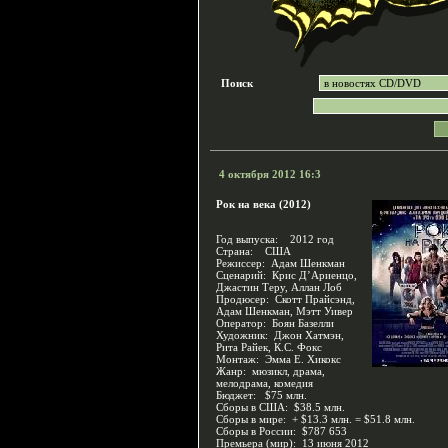
Поиск
4 октября 2012 16:3
Рок на века (2012)
Год выпуска: 2012 год
Страна: США
Режиссер: Адам Шенкман
Сценарий: Крис Д’Ариенцо,
Джастин Теру, Аллан Лоб
Продюсер: Скотт Прайсэнд,
Адам Шенкман, Мэтт Уивер
Оператор: Боян Базелли
Художник: Джон Хатмэн,
Рита Райек, К.С. Фокс
Монтаж: Эмма Е. Хикокс
Жанр: мюзикл, драма,
мелодрама, комедия
Бюджет: $75 млн.
Сборы в США: $38.5 млн.
Сборы в мире: + $13.3 млн. = $51.8 млн.
Сборы в России: $787 653
Премьера (мир): 13 июня 2012