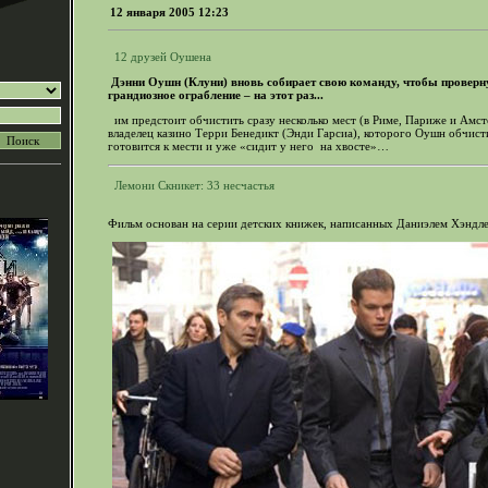
12 января 2005 12:23
12 друзей Оушена
Дэнни Оушн (Клуни) вновь собирает свою команду, чтобы проверн
грандиозное ограбление – на этот раз...
им предстоит обчистить сразу несколько мест (в Риме, Париже и Амсте
владелец казино Терри Бенедикт (Энди Гарсиа), которого Оушн обчист
готовится к мести и уже «сидит у него на хвосте»…
Лемони Скникет: 33 несчастья
Фильм основан на серии детских книжек, написанных Даниэлем Хэндл