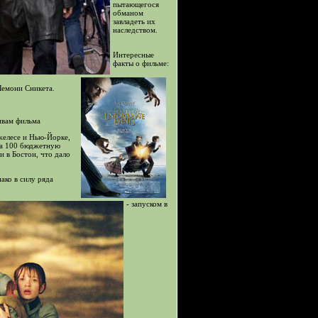
пытающегося
обманом
завладеть их
наследством.
Интересные
факты о фильме:
 Лемони Сникета.
ивам фильма
желесе и Нью-Йорке,
за 100 бюджетную
 в Бостон, что дало
ако в силу ряда
- запуском в