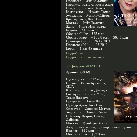
Продюсер: Джонс Дамиан,
Ивернель Франсуа, Кулик Адам
Оператор: Дэвис Эллиот
Композитор: Ньюман Томас
Художник: Эллиотт Саймон,
Кратчер Билл, Дент Ник
Монтаж: Райт Джастин
Жанр: биография, драма
Бюджет: $13 млн.
Сборы в США: $25 млн.
Сборы в мире: + $35.8 млн. = $60.8 млн.
Премьера (мир): 26.12.2011
Премьера (РФ): 1.03.2012
Время: 1 час 45 минут
Подробнее...
Подробнее - в новом окне...
23 февраля 2012 13:13
Хроника (2012)
Год выпуска: 2012 год
Страна: Великобритания,
США
Режиссер: Транк Джошуа
Сценарий: Лэндис Макс,
Транк Джошуа
Продюсер: Дэвис Джон,
Шредер Адам, Бакл Грег
Оператор: Дженсен Мэттью
Художник: Олтмэн Стефен,
О’Коннор Патрик, Силлерс
Дайанна
Монтаж: Гринберг Эллиот
Жанр: фантастика, триллер, боевик, драма
Бюджет: $12 млн.
Сборы в США: $53.3 млн.