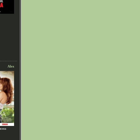
Alex
вэна