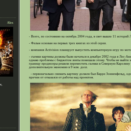
Alex
- Всего, по состоянию на октябрь 2004 года, в свет вышло 11 историй
- Фильм основан на первых трех книгах из этой серии.
- компания Activision планирует выпустить компьютерную игру по мот
- съемки картины должны были начаться в декабре 2002 года в Лос-Ан
однако проблемы с бюджетом ленты помешали этому. Чтобы не выйти 
границу продюсеры решили переместить съемки в Северную Каролину и
дополнительную экономию в 9 млн. долл.
- первоначально снимать картину должен был Барри Зонненфельд, одн
причин от отказался от работы над проектом.
н,