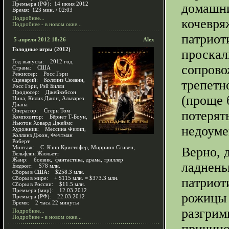
Премьера (РФ): 14 июня 2012
домашни
Время: 123 мин. / 02:03
Подробнее...
кочевряж
Подробнее - в новом окне...
патриот
5 апреля 2012 18:26
Alex
Голодные игры (2012)
проскал
Год выпуска: 2012 год
сопрово
Страна: США
Режиссер: Росс Гэри
Сценарий: Коллинз Сюзанн,
трепетн
Росс Гэри, Рэй Билли
Продюсер: Джейкобсон
(проще 
Нина, Килик Джон, Альварез
Диана
Оператор: Стерн Том
потерят
Композитор: Бёрнет Т-Боун,
Ньютон Ховард Джеймс
недоуме
Художник: Мессина Филип,
Коллинз Джон, Фечтман
Роберт
Монтаж: С. Кэпп Кристофер, Миррион Стивен,
Верно, д
Вельфлин Жюльетт
Жанр: боевик, фантастика, драма, триллер
ладнень
Бюджет: $78 млн.
Сборы в США: $258.3 млн.
Сборы в мире: + $115 млн. = $373.3 млн.
патриот
Сборы в России: $11.5 млн.
Премьера (мир): 12.03.2012
рожицы 
Премьера (РФ): 22.03.2012
Время: 2 часа 22 минуты
разгрим
Подробнее...
Подробнее - в новом окне...
причино