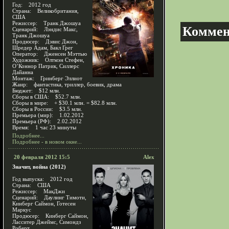
Год: 2012 год
Страна: Великобритания,
США
Режиссер: Транк Джошуа
Коммен
Сценарий: Лэндис Макс,
Транк Джошуа
Продюсер: Дэвис Джон,
Шредер Адам, Бакл Грег
Оператор: Дженсен Мэттью
Художник: Олтмэн Стефен,
О’Коннор Патрик, Силлерс
Дайанна
Монтаж: Гринберг Эллиот
Жанр: фантастика, триллер, боевик, драма
Бюджет: $12 млн.
Сборы в США: $52.7 млн.
Сборы в мире: + $30.1 млн. = $82.8 млн.
Сборы в России: $3.5 млн.
Премьера (мир): 1.02.2012
Премьера (РФ): 2.02.2012
Время: 1 час 23 минуты
Подробнее...
Подробнее - в новом окне...
20 февраля 2012 15:5
Alex
Значит, война (2012)
Год выпуска: 2012 год
Страна: США
Режиссер: МакДжи
Сценарий: Даулинг Тимоти,
Кинберг Саймон, Готесен
Маркус
Продюсер: Кинберг Саймон,
Ласситер Джеймс, Симондз
Роберт