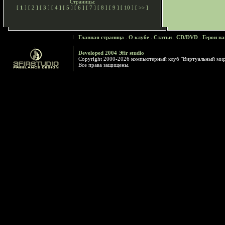
Страницы:
[
1
] [
2
] [
3
] [
4
] [
5
] [
6
] [
7
] [
8
] [
9
] [
10
] [
>>
]
Главная страница
.
О клубе
.
Статьи
.
CD/DVD
.
Герои на
Developed 2004 Эfir studio
Copyright 2000-2026 компьютерный клуб "Виртуальный ми
Все права защищены.