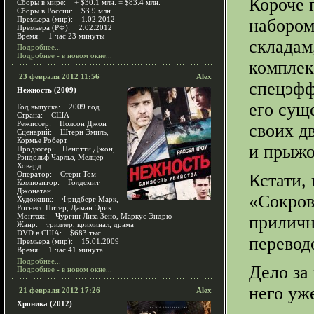
Короче 
Сборы в мире: + $30.1 млн. = $83.4 млн.
Сборы в России: $3.9 млн.
Премьера (мир): 1.02.2012
набором
Премьера (РФ): 2.02.2012
Время: 1 час 23 минуты
складам
Подробнее...
Подробнее - в новом окне...
комплек
23 февраля 2012 11:56
Alex
спецэфф
Нежность (2009)
его сущ
Год выпуска: 2009 год
Страна: США
Режиссер: Полсон Джон
своих д
Сценарий: Штерн Эмиль,
Кормье Роберт
и прыжо
Продюсер: Пенотти Джон,
Рэндольф Чарльз, Мелцер
Ховард
Оператор: Стерн Том
Кстати,
Композитор: Голдсмит
Джонатан
«Сокров
Художник: Фридберг Марк,
Рогнесс Питер, Даман Эрик
Монтаж: Чургин Лиза Зено, Маркус Эндрю
приличн
Жанр: триллер, криминал, драма
DVD в США: $683 тыс.
перевод
Премьера (мир): 15.01.2009
Время: 1 час 41 минута
Подробнее...
Дело за
Подробнее - в новом окне...
него уж
21 февраля 2012 17:26
Alex
Хроника (2012)