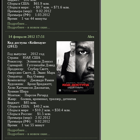
Сборы в США: $61.9 млн.
Сборы в мире: + $9.7 млн. = $71.6 млн.
Премьера (мир): 9.02.2012
Премьера (РФ): 1.03.2012
Время: 1 час 44 минуты
Подробнее...
Подробнее - в новом окне...
14 февраля 2012 17:51
Alex
Код доступа «Кейптаун»
(2012)
Год выпуска: 2012 год
Страна: ЮАР, США
Режиссер: Эспиноза Дэниэл
Сценарий: Гуггенхейм Дэвид
Продюсер: Стубер Скотт,
Аверсано Скотт, Д. Эванс Марк
Оператор: Вуд Оливер
Композитор: Джавади Рамин
Художник: Брош Бриджитт,
Хели-Хатчинсон Джонатан,
Хокман Шира
Монтаж: Пирсон Ричард
Жанр: боевик, криминал, триллер, детектив
Бюджет: $85 млн.
Сборы в США: $40.2 млн.
Сборы в мире + $10.2 млн. = $50.4 млн.
Сборы в России: $1.5 млн.
Премьера (мир): 2.02.2012
Премьера (РФ): 9.02.2012
Время: 1 час 55 минут
Подробнее...
Подробнее - в новом окне...