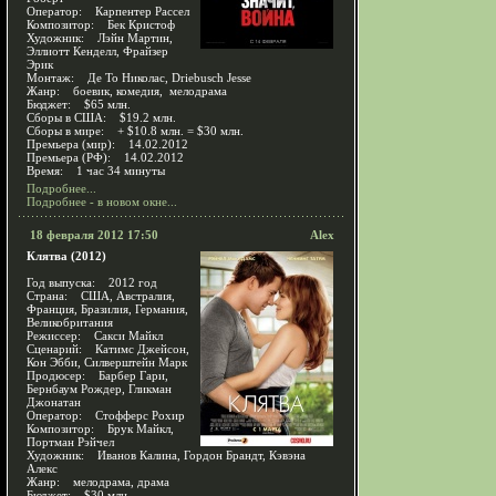
Оператор: Карпентер Рассел
Композитор: Бек Кристоф
Художник: Лэйн Мартин,
Эллиотт Кенделл, Фрайзер
Эрик
Монтаж: Де То Николас, Driebusch Jesse
Жанр: боевик, комедия, мелодрама
Бюджет: $65 млн.
Сборы в США: $19.2 млн.
Сборы в мире: + $10.8 млн. = $30 млн.
Премьера (мир): 14.02.2012
Премьера (РФ): 14.02.2012
Время: 1 час 34 минуты
Подробнее...
Подробнее - в новом окне...
18 февраля 2012 17:50
Alex
Клятва (2012)
Год выпуска: 2012 год
Страна: США, Австралия,
Франция, Бразилия, Германия,
Великобритания
Режиссер: Сакси Майкл
Сценарий: Катимс Джейсон,
Кон Эбби, Силверштейн Марк
Продюсер: Барбер Гари,
Бернбаум Рождер, Гликман
Джонатан
Оператор: Стофферс Рохир
Композитор: Брук Майкл,
Портман Рэйчел
Художник: Иванов Калина, Гордон Брандт, Кэвэна
Алекс
Жанр: мелодрама, драма
Бюджет: $30 млн.