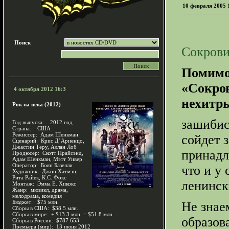
10 февраля 2005 
Поиск
Сокров
Помимо 
«Сокро
4 октября 2012 16:3
нехитры
Рок на века (2012)
зашибис
Год выпуска: 2012 год
Страна: США
Режиссер: Адам Шенкман
сойдет 
Сценарий: Крис Д’Ариенцо,
Джастин Теру, Аллан Лоб
принадл
Продюсер: Скотт Прайсэнд,
Адам Шенкман, Мэтт Уивер
Оператор: Боян Базелли
что и у
Художник: Джон Хатмэн,
Рита Райек, К.С. Фокс
ленинск
Монтаж: Эмма Е. Хикокс
Жанр: мюзикл, драма,
мелодрама, комедия
Бюджет: $75 млн.
Не знае
Сборы в США: $38.5 млн.
Сборы в мире: + $13.3 млн. = $51.8 млн.
образов
Сборы в России: $787 653
Премьера (мир): 13 июня 2012