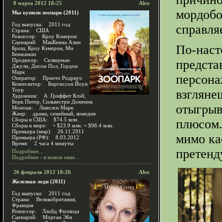
8 марта 2012 18:25
Alex
мордобо
Мы купили зоопарк (2011)
Год выпуска: 2011 год
справля
Страна: США
Режиссер: Кроу Кэмерон
Сценарий: МакКенна Алин
По-наст
Брош, Кроу Кэмерон, Ми
Бенжамин
Продюсер: Силверман
предста
Джули, Дисон Пол, Гордон
Марк
персона
Оператор: Прието Родриго
Композитор: Биргиссон Йоун
Тоур
взгляне
Художник: А. Гриффит Клэй,
Борк Питер, Сильвестри Доменик
отыгрыв
Монтаж: Ливолси Марк
Жанр: драма, семейный, комедия
Сборы в США: $74.5 млн.
плюсом.
Сборы в мире: + $23.9 млн. = $98.4 млн.
Премьера (мир): 26.11.2011
мимо ка
Премьера (РФ): 8.03.2012
Время: 2 часа 4 минуты
претенд
Подробнее...
Подробнее - в новом окне...
26 февраля 2012 18:26
Alex
Железная леди (2011)
Год выпуска: 2011 год
Страна: Великобритания,
Франция
Режиссер: Ллойд Филлида
Сценарий: Морган Эби