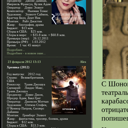
Продюсер: Джонс Дамиан,
Ивернель Франсуа, Кулик Адам
Оператор: Дэвис Эллиот
Композитор: Ньюман Томас
Художник: Эллиотт Саймон,
Кратчер Билл, Дент Ник
Монтаж: Райт Джастин
Жанр: биография, драма
Бюджет: $13 млн.
Сборы в США: $25 млн.
Сборы в мире: + $35.8 млн. = $60.8 млн.
Премьера (мир): 26.12.2011
Премьера (РФ): 1.03.2012
Время: 1 час 45 минут
Подробнее...
Подробнее - в новом окне...
23 февраля 2012 13:13
Alex
Хроника (2012)
Год выпуска: 2012 год
Страна: Великобритания,
США
С Шоном
Режиссер: Транк Джошуа
Сценарий: Лэндис Макс,
театрал
Транк Джошуа
Продюсер: Дэвис Джон,
Шредер Адам, Бакл Грег
карабас
Оператор: Дженсен Мэттью
Художник: Олтмэн Стефен,
отрицат
О’Коннор Патрик, Силлерс
Дайанна
Монтаж: Гринберг Эллиот
попише
Жанр: фантастика, триллер, боевик, драма
Бюджет: $12 млн.
Сборы в США: $53.3 млн.