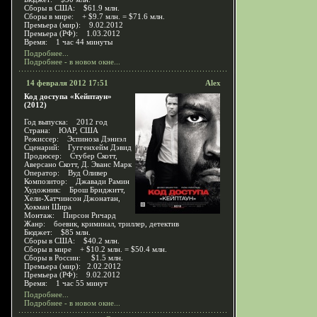
Сборы в США: $61.9 млн.
Сборы в мире: + $9.7 млн. = $71.6 млн.
Премьера (мир): 9.02.2012
Премьера (РФ): 1.03.2012
Время: 1 час 44 минуты
Подробнее...
Подробнее - в новом окне...
14 февраля 2012 17:51
Alex
Код доступа «Кейптаун»
(2012)
Год выпуска: 2012 год
Страна: ЮАР, США
Режиссер: Эспиноза Дэниэл
Сценарий: Гуггенхейм Дэвид
Продюсер: Стубер Скотт,
Аверсано Скотт, Д. Эванс Марк
Оператор: Вуд Оливер
Композитор: Джавади Рамин
Художник: Брош Бриджитт,
Хели-Хатчинсон Джонатан,
Хокман Шира
Монтаж: Пирсон Ричард
Жанр: боевик, криминал, триллер, детектив
Бюджет: $85 млн.
Сборы в США: $40.2 млн.
Сборы в мире + $10.2 млн. = $50.4 млн.
Сборы в России: $1.5 млн.
Премьера (мир): 2.02.2012
Премьера (РФ): 9.02.2012
Время: 1 час 55 минут
Подробнее...
Подробнее - в новом окне...