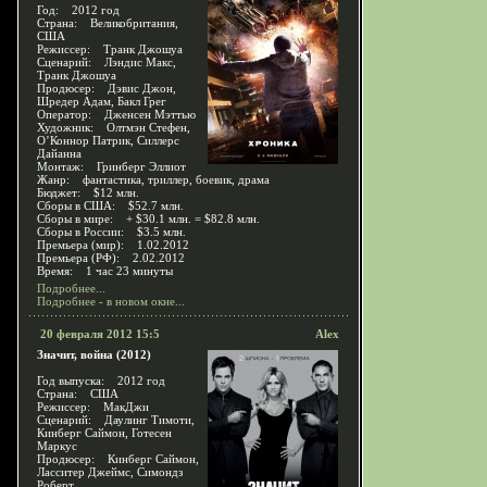
Год: 2012 год
Страна: Великобритания,
США
Режиссер: Транк Джошуа
Сценарий: Лэндис Макс,
Транк Джошуа
Продюсер: Дэвис Джон,
Шредер Адам, Бакл Грег
Оператор: Дженсен Мэттью
Художник: Олтмэн Стефен,
О’Коннор Патрик, Силлерс
Дайанна
Монтаж: Гринберг Эллиот
Жанр: фантастика, триллер, боевик, драма
Бюджет: $12 млн.
Сборы в США: $52.7 млн.
Сборы в мире: + $30.1 млн. = $82.8 млн.
Сборы в России: $3.5 млн.
Премьера (мир): 1.02.2012
Премьера (РФ): 2.02.2012
Время: 1 час 23 минуты
Подробнее...
Подробнее - в новом окне...
20 февраля 2012 15:5
Alex
Значит, война (2012)
Год выпуска: 2012 год
Страна: США
Режиссер: МакДжи
Сценарий: Даулинг Тимоти,
Кинберг Саймон, Готесен
Маркус
Продюсер: Кинберг Саймон,
Ласситер Джеймс, Симондз
Роберт