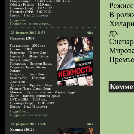
Сборы в мире: + $30.1 млн. = $83.4 млн.
Режисс
Сборы в России: $3.9 млн.
Премьера (мир): 1.02.2012
Премьера (РФ): 2.02.2012
В роля
Время: 1 час 23 минуты
Подробнее...
Хилари
Подробнее - в новом окне...
др.
23 февраля 2012 11:56
Alex
Нежность (2009)
Сценар
Год выпуска: 2009 год
Мирова
Страна: США
Режиссер: Полсон Джон
Сценарий: Штерн Эмиль,
Премье
Кормье Роберт
Продюсер: Пенотти Джон,
Рэндольф Чарльз, Мелцер
Ховард
Оператор: Стерн Том
Композитор: Голдсмит
Джонатан
Комме
Художник: Фридберг Марк,
Рогнесс Питер, Даман Эрик
Монтаж: Чургин Лиза Зено, Маркус Эндрю
Жанр: триллер, криминал, драма
DVD в США: $683 тыс.
Премьера (мир): 15.01.2009
Время: 1 час 41 минута
Подробнее...
Подробнее - в новом окне...
21 февраля 2012 17:26
Alex
Хроника (2012)