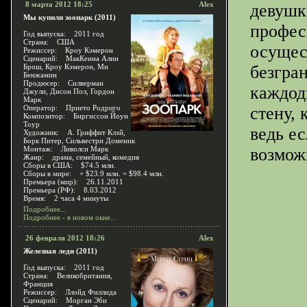
8 марта 2012 18:25
Alex
девушк
Мы купили зоопарк (2011)
профес
Год выпуска: 2011 год
Страна: США
осущес
Режиссер: Кроу Кэмерон
Сценарий: МакКенна Алин
Брош, Кроу Кэмерон, Ми
безгран
Бенжамин
Продюсер: Силверман
каждод
Джули, Дисон Пол, Гордон
Марк
Оператор: Прието Родриго
стену, 
Композитор: Биргиссон Йоун
Тоур
ведь ес
Художник: А. Гриффит Клэй,
Борк Питер, Сильвестри Доменик
Монтаж: Ливолси Марк
возмож
Жанр: драма, семейный, комедия
Сборы в США: $74.5 млн.
Сборы в мире: + $23.9 млн. = $98.4 млн.
Премьера (мир): 26.11.2011
Премьера (РФ): 8.03.2012
Время: 2 часа 4 минуты
Подробнее...
Подробнее - в новом окне...
26 февраля 2012 18:26
Alex
Железная леди (2011)
Год выпуска: 2011 год
Страна: Великобритания,
Франция
Режиссер: Ллойд Филлида
Сценарий: Морган Эби