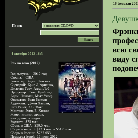
18 февраля 200
Девушк
Поиск
Фрэнки
профес
всю св
4 октября 2012 16:3
виду с
Рок на века (2012)
подопеч
Год выпуска: 2012 год
Страна: США
Режиссер: Адам Шенкман
Сценарий: Крис Д’Ариенцо,
Джастин Теру, Аллан Лоб
Продюсер: Скотт Прайсэнд,
Адам Шенкман, Мэтт Уивер
Оператор: Боян Базелли
Художник: Джон Хатмэн,
Рита Райек, К.С. Фокс
Монтаж: Эмма Е. Хикокс
Жанр: мюзикл, драма,
мелодрама, комедия
Бюджет: $75 млн.
Сборы в США: $38.5 млн.
Сборы в мире: + $13.3 млн. = $51.8 млн.
Сборы в России: $787 653
Премьера (мир): 13 июня 2012