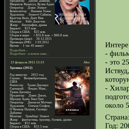
Продюсер: Джонс Дамиан,
Ивернель Франсуа, Кулик Адам
Оператор: Дэвис Эллиот
Композитор: Ньюман Томас
Художник: Эллиотт Саймон,
Кратчер Билл, Дент Ник
Монтаж: Райт Джастин
Жанр: биография, драма
Бюджет: $13 млн.
Сборы в США: $25 млн.
Сборы в мире: + $35.8 млн. = $60.8 млн.
Премьера (мир): 26.12.2011
Премьера (РФ): 1.03.2012
Интере
Время: 1 час 45 минут
Подробнее...
- фильм
Подробнее - в новом окне...
- это 
23 февраля 2012 13:13
Alex
Хроника (2012)
Иствуд,
Год выпуска: 2012 год
котору
Страна: Великобритания,
США
Режиссер: Транк Джошуа
- Хила
Сценарий: Лэндис Макс,
Транк Джошуа
подгот
Продюсер: Дэвис Джон,
Шредер Адам, Бакл Грег
Оператор: Дженсен Мэттью
около 
Художник: Олтмэн Стефен,
О’Коннор Патрик, Силлерс
Дайанна
Стран
Монтаж: Гринберг Эллиот
Жанр: фантастика, триллер, боевик, драма
Бюджет: $12 млн.
Год: 2
Сборы в США: $53.3 млн.