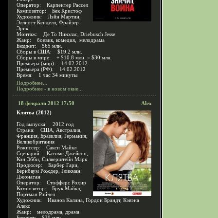
Оператор: Карпентер Рассел
Композитор: Бек Кристоф
Художник: Лэйн Мартин,
Эллиотт Кенделл, Фрайзер
Эрик
Монтаж: Де То Николас, Driebusch Jesse
Жанр: боевик, комедия, мелодрама
Бюджет: $65 млн.
Сборы в США: $19.2 млн.
Сборы в мире: + $10.8 млн. = $30 млн.
Премьера (мир): 14.02.2012
Премьера (РФ): 14.02.2012
Время: 1 час 34 минуты
Подробнее...
Подробнее - в новом окне...
18 февраля 2012 17:50
Alex
Клятва (2012)
Год выпуска: 2012 год
Страна: США, Австралия,
Франция, Бразилия, Германия,
Великобритания
Режиссер: Сакси Майкл
Сценарий: Катимс Джейсон,
Кон Эбби, Силверштейн Марк
Продюсер: Барбер Гари,
Бернбаум Рождер, Гликман
Джонатан
Оператор: Стофферс Рохир
Композитор: Брук Майкл,
Портман Рэйчел
Художник: Иванов Калина, Гордон Брандт, Кэвэна
Алекс
Жанр: мелодрама, драма
Бюджет: $30 млн.