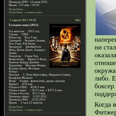
Премьера (РФ): 14 июня 2012
Время: 123 мин. / 02:03
Подробнее...
Подробнее - в новом окне...
5 апреля 2012 18:26
Alex
Голодные игры (2012)
Год выпуска: 2012 год
Страна: США
Режиссер: Росс Гэри
напере
Сценарий: Коллинз Сюзанн,
Росс Гэри, Рэй Билли
ни ста
Продюсер: Джейкобсон
Нина, Килик Джон, Альварез
Диана
оказала
Оператор: Стерн Том
Композитор: Бёрнет Т-Боун,
отноше
Ньютон Ховард Джеймс
Художник: Мессина Филип,
Коллинз Джон, Фечтман
окружа
Роберт
Монтаж: С. Кэпп Кристофер, Миррион Стивен,
либо. 
Вельфлин Жюльетт
Жанр: боевик, фантастика, драма, триллер
Бюджет: $78 млн.
боксер
Сборы в США: $258.3 млн.
Сборы в мире: + $115 млн. = $373.3 млн.
поддер
Сборы в России: $11.5 млн.
Премьера (мир): 12.03.2012
Премьера (РФ): 22.03.2012
Когда 
Время: 2 часа 22 минуты
Подробнее...
Подробнее - в новом окне...
Фитжер