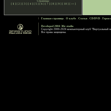
Страницы:
[
1
] [
2
] [
3
] [
4
] [
5
] [
6
] [
7
] [
8
] [
9
] [
10
] [
>>
]
Главная страница
.
О клубе
.
Статьи
.
CD/DVD
.
Герои 
Developed 2004 Эfir studio
Copyright 2000-2026 компьютерный клуб "Виртуальный м
Все права защищены.