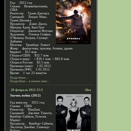
Год: 2012 год
Страна: Великобритания,
США
Режиссер: Транк Джошуа
Сценарий: Лэндис Макс,
Транк Джошуа
Продюсер: Дэвис Джон,
Шредер Адам, Бакл Грег
Оператор: Дженсен Мэттью
Художник: Олтмэн Стефен,
О’Коннор Патрик, Силлерс
Дайанна
Монтаж: Гринберг Эллиот
Жанр: фантастика, триллер, боевик, драма
Бюджет: $12 млн.
Сборы в США: $52.7 млн.
Сборы в мире: + $30.1 млн. = $82.8 млн.
Сборы в России: $3.5 млн.
Премьера (мир): 1.02.2012
Премьера (РФ): 2.02.2012
Время: 1 час 23 минуты
Подробнее...
Подробнее - в новом окне...
20 февраля 2012 15:5
Alex
Значит, война (2012)
Год выпуска: 2012 год
Страна: США
Режиссер: МакДжи
Сценарий: Даулинг Тимоти,
Кинберг Саймон, Готесен
Маркус
Продюсер: Кинберг Саймон,
Ласситер Джеймс, Симондз
Роберт