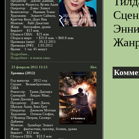
Тилд
Продюсер: Джонс Дамиан,
Ивернель Франсуа, Кулик Адам
Оператор: Дэвис Эллиот
Сцен
Композитор: Ньюман Томас
Художник: Эллиотт Саймон,
Кратчер Билл, Дент Ник
Монтаж: Райт Джастин
Энн
Жанр: биография, драма
Бюджет: $13 млн.
Сборы в США: $25 млн.
Жанр
Сборы в мире: + $35.8 млн. = $60.8 млн.
Премьера (мир): 26.12.2011
Премьера (РФ): 1.03.2012
Время: 1 час 45 минут
Подробнее...
Подробнее - в новом окне...
23 февраля 2012 13:13
Alex
Комме
Хроника (2012)
Год выпуска: 2012 год
Страна: Великобритания,
США
Режиссер: Транк Джошуа
Сценарий: Лэндис Макс,
Транк Джошуа
Продюсер: Дэвис Джон,
Шредер Адам, Бакл Грег
Оператор: Дженсен Мэттью
Художник: Олтмэн Стефен,
О’Коннор Патрик, Силлерс
Дайанна
Монтаж: Гринберг Эллиот
Жанр: фантастика, триллер, боевик, драма
Бюджет: $12 млн.
Сборы в США: $53.3 млн.