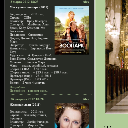
8 марта 2012 18:25
Alex
Мы купили зоопарк (2011)
Год выпуска: 2011 год
Страна: США
Режиссер: Кроу Кэмерон
Сценарий: МакКенна Алин
Брош, Кроу Кэмерон, Ми
Бенжамин
Продюсер: Силверман
Джули, Дисон Пол, Гордон
Марк
Оператор: Прието Родриго
Композитор: Биргиссон Йоун
Тоур
Художник: А. Гриффит Клэй,
Борк Питер, Сильвестри Доменик
Монтаж: Ливолси Марк
Жанр: драма, семейный, комедия
Сборы в США: $74.5 млн.
Сборы в мире: + $23.9 млн. = $98.4 млн.
Премьера (мир): 26.11.2011
Премьера (РФ): 8.03.2012
Время: 2 часа 4 минуты
Подробнее...
Подробнее - в новом окне...
26 февраля 2012 18:26
Alex
Железная леди (2011)
Год выпуска: 2011 год
Страна: Великобритания,
Франция
Режиссер: Ллойд Филлида
Сценарий: Морган Эби