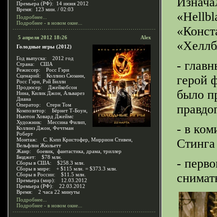
Изнача
Премьера (РФ): 14 июня 2012
Время: 123 мин. / 02:03
«Hellbl
Подробнее...
Подробнее - в новом окне...
«Конст
5 апреля 2012 18:26
Alex
«Хеллб
Голодные игры (2012)
Год выпуска: 2012 год
- глав
Страна: США
Режиссер: Росс Гэри
Сценарий: Коллинз Сюзанн,
герой 
Росс Гэри, Рэй Билли
Продюсер: Джейкобсон
было пр
Нина, Килик Джон, Альварез
Диана
Оператор: Стерн Том
правдо
Композитор: Бёрнет Т-Боун,
Ньютон Ховард Джеймс
Художник: Мессина Филип,
- в ко
Коллинз Джон, Фечтман
Роберт
Монтаж: С. Кэпп Кристофер, Миррион Стивен,
Стинга
Вельфлин Жюльетт
Жанр: боевик, фантастика, драма, триллер
Бюджет: $78 млн.
- перв
Сборы в США: $258.3 млн.
Сборы в мире: + $115 млн. = $373.3 млн.
снимат
Сборы в России: $11.5 млн.
Премьера (мир): 12.03.2012
Премьера (РФ): 22.03.2012
Время: 2 часа 22 минуты
Подробнее...
Подробнее - в новом окне...