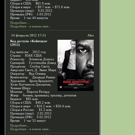
Сборы в США: $61.9 млн.
Сборы в мире: + $9.7 млн. = $71.6 млн.
Премьера (мир): 9.02.2012
Премьера (РФ): 1.03.2012
Время: 1 час 44 минуты
Подробнее...
Подробнее - в новом окне...
14 февраля 2012 17:51
Alex
Код доступа «Кейптаун»
(2012)
Год выпуска: 2012 год
Страна: ЮАР, США
Режиссер: Эспиноза Дэниэл
Сценарий: Гуггенхейм Дэвид
Продюсер: Стубер Скотт,
Аверсано Скотт, Д. Эванс Марк
Оператор: Вуд Оливер
Композитор: Джавади Рамин
Художник: Брош Бриджитт,
Хели-Хатчинсон Джонатан,
Хокман Шира
Монтаж: Пирсон Ричард
Жанр: боевик, криминал, триллер, детектив
Бюджет: $85 млн.
Сборы в США: $40.2 млн.
Сборы в мире + $10.2 млн. = $50.4 млн.
Сборы в России: $1.5 млн.
Премьера (мир): 2.02.2012
Премьера (РФ): 9.02.2012
Время: 1 час 55 минут
Подробнее...
Подробнее - в новом окне...