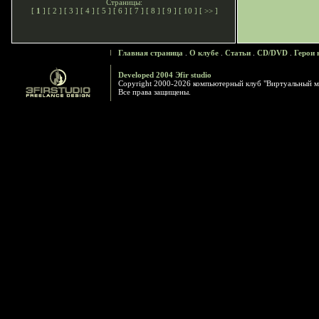
Страницы:
[
1
] [
2
] [
3
] [
4
] [
5
] [
6
] [
7
] [
8
] [
9
] [
10
] [
>>
]
Главная страница
.
О клубе
.
Статьи
.
CD/DVD
.
Герои 
Developed 2004 Эfir studio
Copyright 2000-2026 компьютерный клуб "Виртуальный м
Все права защищены.