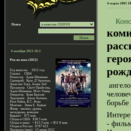
6 марта 2005 1
Конс
Поиск
коми
расс
4 октября 2012 16:3
геро
Рок на века (2012)
рожд
Год выпуска: 2012 год
Страна: США
Режиссер: Адам Шенкман
Сценарий: Крис Д’Ариенцо,
ангело
Джастин Теру, Аллан Лоб
Продюсер: Скотт Прайсэнд,
Адам Шенкман, Мэтт Уивер
челове
Оператор: Боян Базелли
Художник: Джон Хатмэн,
борьбе
Рита Райек, К.С. Фокс
Монтаж: Эмма Е. Хикокс
Жанр: мюзикл, драма,
мелодрама, комедия
Интере
Бюджет: $75 млн.
Сборы в США: $38.5 млн.
- фильм
Сборы в мире: + $13.3 млн. = $51.8 млн.
Сборы в России: $787 653
Премьера (мир): 13 июня 2012