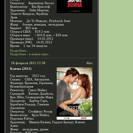
Оператор: Карпентер Рассел
Композитор: Бек Кристоф
Художник: Лэйн Мартин,
Эллиотт Кенделл, Фрайзер
Эрик
Монтаж: Де То Николас, Driebusch Jesse
Жанр: боевик, комедия, мелодрама
Бюджет: $65 млн.
Сборы в США: $19.2 млн.
Сборы в мире: + $10.8 млн. = $30 млн.
Премьера (мир): 14.02.2012
Премьера (РФ): 14.02.2012
Время: 1 час 34 минуты
Подробнее...
Подробнее - в новом окне...
18 февраля 2012 17:50
Alex
Клятва (2012)
Год выпуска: 2012 год
Страна: США, Австралия,
Франция, Бразилия, Германия,
Великобритания
Режиссер: Сакси Майкл
Сценарий: Катимс Джейсон,
Кон Эбби, Силверштейн Марк
Продюсер: Барбер Гари,
Бернбаум Рождер, Гликман
Джонатан
Оператор: Стофферс Рохир
Композитор: Брук Майкл,
Портман Рэйчел
Художник: Иванов Калина, Гордон Брандт, Кэвэна
Алекс
Жанр: мелодрама, драма
Бюджет: $30 млн.