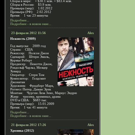
Сборы в мире: + $30.1 млн. = $83.4 млн.
Сборы в России: $3.9 млн.
Премьера (мир): 1.02.2012
Премьера (РФ): 2.02.2012
Время: 1 час 23 минуты
Подробнее...
Подробнее - в новом окне...
23 февраля 2012 11:56
Alex
Нежность (2009)
Год выпуска: 2009 год
Страна: США
Режиссер: Полсон Джон
Сценарий: Штерн Эмиль,
Кормье Роберт
Продюсер: Пенотти Джон,
Рэндольф Чарльз, Мелцер
Ховард
Оператор: Стерн Том
Композитор: Голдсмит
Джонатан
Художник: Фридберг Марк,
Рогнесс Питер, Даман Эрик
Монтаж: Чургин Лиза Зено, Маркус Эндрю
Жанр: триллер, криминал, драма
DVD в США: $683 тыс.
Премьера (мир): 15.01.2009
Время: 1 час 41 минута
Подробнее...
Подробнее - в новом окне...
21 февраля 2012 17:26
Alex
Хроника (2012)