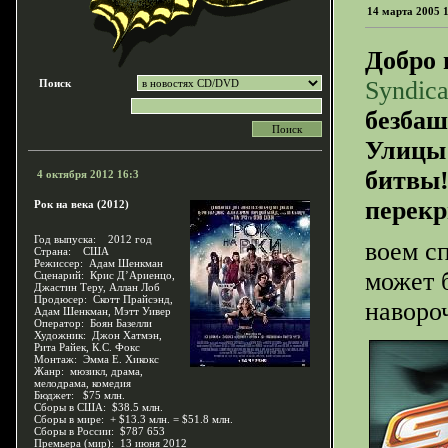
14 марта 2005 
Добро 
Syndica
Поиск
безба
Улицы 
битвы!
4 октября 2012 16:3
перекр
Рок на века (2012)
Год выпуска: 2012 год
воем с
Страна: США
Режиссер: Адам Шенкман
может б
Сценарий: Крис Д’Ариенцо,
Джастин Теру, Аллан Лоб
Продюсер: Скотт Прайсэнд,
наворо
Адам Шенкман, Мэтт Уивер
Оператор: Боян Базелли
Художник: Джон Хатмэн,
Рита Райек, К.С. Фокс
Монтаж: Эмма Е. Хикокс
Жанр: мюзикл, драма,
мелодрама, комедия
Бюджет: $75 млн.
Сборы в США: $38.5 млн.
Сборы в мире: + $13.3 млн. = $51.8 млн.
Сборы в России: $787 653
Премьера (мир): 13 июня 2012