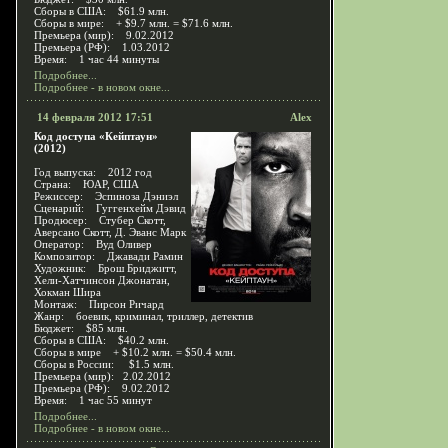
Сборы в США: $61.9 млн.
Сборы в мире: + $9.7 млн. = $71.6 млн.
Премьера (мир): 9.02.2012
Премьера (РФ): 1.03.2012
Время: 1 час 44 минуты
Подробнее...
Подробнее - в новом окне...
14 февраля 2012 17:51
Alex
Код доступа «Кейптаун»
(2012)
Год выпуска: 2012 год
Страна: ЮАР, США
Режиссер: Эспиноза Дэниэл
Сценарий: Гуггенхейм Дэвид
Продюсер: Стубер Скотт,
Аверсано Скотт, Д. Эванс Марк
Оператор: Вуд Оливер
Композитор: Джавади Рамин
Художник: Брош Бриджитт,
Хели-Хатчинсон Джонатан,
Хокман Шира
Монтаж: Пирсон Ричард
Жанр: боевик, криминал, триллер, детектив
Бюджет: $85 млн.
Сборы в США: $40.2 млн.
Сборы в мире + $10.2 млн. = $50.4 млн.
Сборы в России: $1.5 млн.
Премьера (мир): 2.02.2012
Премьера (РФ): 9.02.2012
Время: 1 час 55 минут
Подробнее...
Подробнее - в новом окне...