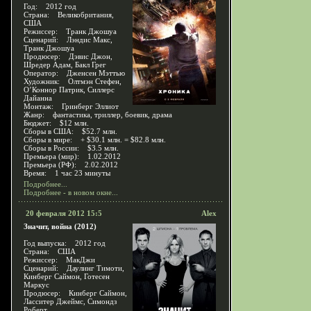
Год: 2012 год
Страна: Великобритания,
США
Режиссер: Транк Джошуа
Сценарий: Лэндис Макс,
Транк Джошуа
Продюсер: Дэвис Джон,
Шредер Адам, Бакл Грег
Оператор: Дженсен Мэттью
Художник: Олтмэн Стефен,
О’Коннор Патрик, Силлерс
Дайанна
Монтаж: Гринберг Эллиот
Жанр: фантастика, триллер, боевик, драма
Бюджет: $12 млн.
Сборы в США: $52.7 млн.
Сборы в мире: + $30.1 млн. = $82.8 млн.
Сборы в России: $3.5 млн.
Премьера (мир): 1.02.2012
Премьера (РФ): 2.02.2012
Время: 1 час 23 минуты
Подробнее...
Подробнее - в новом окне...
20 февраля 2012 15:5
Alex
Значит, война (2012)
Год выпуска: 2012 год
Страна: США
Режиссер: МакДжи
Сценарий: Даулинг Тимоти,
Кинберг Саймон, Готесен
Маркус
Продюсер: Кинберг Саймон,
Ласситер Джеймс, Симондз
Роберт