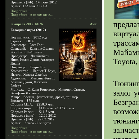
Премьера (РФ): 14 июня 2012
Время: 123 мин. / 02:03
Подробнее...
Подробнее - в новом окне...
предлаг
5 апреля 2012 18:26
Alex
Голодные игры (2012)
виртуа
Год выпуска: 2012 год
трасса
Страна: США
Режиссер: Росс Гэри
Сценарий: Коллинз Сюзанн,
Майами
Росс Гэри, Рэй Билли
Продюсер: Джейкобсон
Toyota,
Нина, Килик Джон, Альварез
Диана
Оператор: Стерн Том
Композитор: Бёрнет Т-Боун,
Ньютон Ховард Джеймс
Художник: Мессина Филип,
Тюнин
Коллинз Джон, Фечтман
Роберт
Монтаж: С. Кэпп Кристофер, Миррион Стивен,
залог у
Вельфлин Жюльетт
Жанр: боевик, фантастика, драма, триллер
Безгра
Бюджет: $78 млн.
Сборы в США: $258.3 млн.
Сборы в мире: + $115 млн. = $373.3 млн.
возмож
Сборы в России: $11.5 млн.
Премьера (мир): 12.03.2012
тюнинг
Премьера (РФ): 22.03.2012
Время: 2 часа 22 минуты
запчас
Подробнее...
Подробнее - в новом окне...