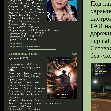
Продюсер: Джонс Дамиан,
Под ка
Ивернель Франсуа, Кулик Адам
Оператор: Дэвис Эллиот
характ
Композитор: Ньюман Томас
Художник: Эллиотт Саймон,
Кратчер Билл, Дент Ник
настро
Монтаж: Райт Джастин
Жанр: биография, драма
ГАИ на
Бюджет: $13 млн.
Сборы в США: $25 млн.
Сборы в мире: + $35.8 млн. = $60.8 млн.
дорожн
Премьера (мир): 26.12.2011
Премьера (РФ): 1.03.2012
нервы!
Время: 1 час 45 минут
Подробнее...
Подробнее - в новом окне...
Сетевая
23 февраля 2012 13:13
Alex
без «ко
Хроника (2012)
Год выпуска: 2012 год
Страна: Великобритания,
США
Режиссер: Транк Джошуа
Сценарий: Лэндис Макс,
Транк Джошуа
Продюсер: Дэвис Джон,
Шредер Адам, Бакл Грег
Оператор: Дженсен Мэттью
Художник: Олтмэн Стефен,
О’Коннор Патрик, Силлерс
Дайанна
Монтаж: Гринберг Эллиот
Жанр: фантастика, триллер, боевик, драма
Бюджет: $12 млн.
Сборы в США: $53.3 млн.