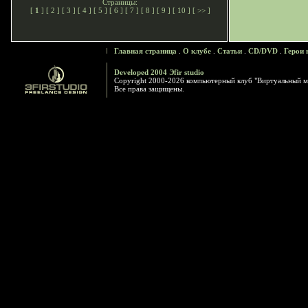
Страницы:
[
1
] [
2
] [
3
] [
4
] [
5
] [
6
] [
7
] [
8
] [
9
] [
10
] [
>>
]
Главная страница
.
О клубе
.
Статьи
.
CD/DVD
.
Герои 
Developed 2004 Эfir studio
Copyright 2000-2026 компьютерный клуб "Виртуальный м
Все права защищены.