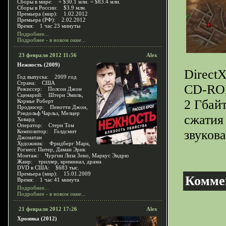
Сборы в мире: + $30.1 млн. = $83.4 млн.
Сборы в России: $3.9 млн.
Премьера (мир): 1.02.2012
Премьера (РФ): 2.02.2012
Время: 1 час 23 минуты
Подробнее...
Подробнее - в новом окне...
23 февраля 2012 11:56
Alex
Нежность (2009)
DirectX
Год выпуска: 2009 год
Страна: США
CD-ROM
Режиссер: Полсон Джон
Сценарий: Штерн Эмиль,
2 Гбайт
Кормье Роберт
Продюсер: Пенотти Джон,
Рэндольф Чарльз, Мелцер
сжатия
Ховард
Оператор: Стерн Том
звукова
Композитор: Голдсмит
Джонатан
Художник: Фридберг Марк,
Рогнесс Питер, Даман Эрик
Монтаж: Чургин Лиза Зено, Маркус Эндрю
Жанр: триллер, криминал, драма
DVD в США: $683 тыс.
Премьера (мир): 15.01.2009
Комме
Время: 1 час 41 минута
Подробнее...
Подробнее - в новом окне...
21 февраля 2012 17:26
Alex
Хроника (2012)