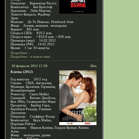
Оператор: Карпентер Рассел
Композитор: Бек Кристоф
Художник: Лэйн Мартин,
Эллиотт Кенделл, Фрайзер
Эрик
Монтаж: Де То Николас, Driebusch Jesse
Жанр: боевик, комедия, мелодрама
Бюджет: $65 млн.
Сборы в США: $19.2 млн.
Сборы в мире: + $10.8 млн. = $30 млн.
Премьера (мир): 14.02.2012
Премьера (РФ): 14.02.2012
Время: 1 час 34 минуты
Подробнее...
Подробнее - в новом окне...
18 февраля 2012 17:50
Alex
Клятва (2012)
Год выпуска: 2012 год
Страна: США, Австралия,
Франция, Бразилия, Германия,
Великобритания
Режиссер: Сакси Майкл
Сценарий: Катимс Джейсон,
Кон Эбби, Силверштейн Марк
Продюсер: Барбер Гари,
Бернбаум Рождер, Гликман
Джонатан
Оператор: Стофферс Рохир
Композитор: Брук Майкл,
Портман Рэйчел
Художник: Иванов Калина, Гордон Брандт, Кэвэна
Алекс
Жанр: мелодрама, драма
Бюджет: $30 млн.