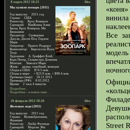
цвета 
8 марта 2012 18:25
Alex
«коня»
Мы купили зоопарк (2011)
Год выпуска: 2011 год
винила
Страна: США
Режиссер: Кроу Кэмерон
наклее
Сценарий: МакКенна Алин
Брош, Кроу Кэмерон, Ми
Бенжамин
Все за
Продюсер: Силверман
Джули, Дисон Пол, Гордон
реалис
Марк
Оператор: Прието Родриго
Композитор: Биргиссон Йоун
модель 
Тоур
Художник: А. Гриффит Клэй,
впечат
Борк Питер, Сильвестри Доменик
Монтаж: Ливолси Марк
Жанр: драма, семейный, комедия
ночног
Сборы в США: $74.5 млн.
Сборы в мире: + $23.9 млн. = $98.4 млн.
Премьера (мир): 26.11.2011
Официа
Премьера (РФ): 8.03.2012
Время: 2 часа 4 минуты
«кольц
Подробнее...
Подробнее - в новом окне...
Филаде
26 февраля 2012 18:26
Alex
Девушк
Железная леди (2011)
Год выпуска: 2011 год
распол
Страна: Великобритания,
Франция
Street 
Режиссер: Ллойд Филлида
Сценарий: Морган Эби