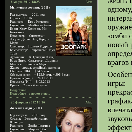
жизнь 
8 марта 2012 18:25
Alex
одному
Мы купили зоопарк (2011)
Год выпуска: 2011 год
интера
Страна: США
Режиссер: Кроу Кэмерон
оружие
Сценарий: МакКенна Алин
Брош, Кроу Кэмерон, Ми
Бенжамин
зомби 
Продюсер: Силверман
Джули, Дисон Пол, Гордон
новый 
Марк
Оператор: Прието Родриго
Композитор: Биргиссон Йоун
опреде
Тоур
Художник: А. Гриффит Клэй,
врагов
Борк Питер, Сильвестри Доменик
Монтаж: Ливолси Марк
Жанр: драма, семейный, комедия
Сборы в США: $74.5 млн.
Особен
Сборы в мире: + $23.9 млн. = $98.4 млн.
Премьера (мир): 26.11.2011
игры:
Премьера (РФ): 8.03.2012
Время: 2 часа 4 минуты
прекра
Подробнее...
Подробнее - в новом окне...
график
26 февраля 2012 18:26
Alex
впечат
Железная леди (2011)
Год выпуска: 2011 год
звуков
Страна: Великобритания,
Франция
эффект
Режиссер: Ллойд Филлида
Сценарий: Морган Эби