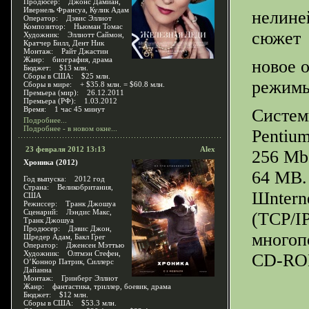
Продюсер: Джонс Дамиан,
Ивернель Франсуа, Кулик Адам
нелине
Оператор: Дэвис Эллиот
Композитор: Ньюман Томас
сюжет
Художник: Эллиотт Саймон,
Кратчер Билл, Дент Ник
Монтаж: Райт Джастин
Жанр: биография, драма
новое 
Бюджет: $13 млн.
Сборы в США: $25 млн.
режимы
Сборы в мире: + $35.8 млн. = $60.8 млн.
Премьера (мир): 26.12.2011
Премьера (РФ): 1.03.2012
Время: 1 час 45 минут
Систем
Подробнее...
Подробнее - в новом окне...
Pentium
23 февраля 2012 13:13
Alex
256 M
Хроника (2012)
64 MB.
Год выпуска: 2012 год
Страна: Великобритания,
Шntern
США
Режиссер: Транк Джошуа
Сценарий: Лэндис Макс,
(TCP/IP
Транк Джошуа
Продюсер: Дэвис Джон,
многоп
Шредер Адам, Бакл Грег
Оператор: Дженсен Мэттью
Художник: Олтмэн Стефен,
CD-ROM
О’Коннор Патрик, Силлерс
Дайанна
Монтаж: Гринберг Эллиот
Жанр: фантастика, триллер, боевик, драма
Бюджет: $12 млн.
Сборы в США: $53.3 млн.