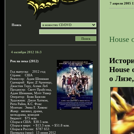
7 апреля 2005 1
Поиск
House o
4 октября 2012 16:3
Истори
Рок на века (2012)
House 
Год выпуска: 2012 год
Страна: США
о Лизе,
Режиссер: Адам Шенкман
Сценарий: Крис Д’Ариенцо,
Джастин Теру, Аллан Лоб
Продюсер: Скотт Прайсэнд,
Адам Шенкман, Мэтт Уивер
Оператор: Боян Базелли
Художник: Джон Хатмэн,
Рита Райек, К.С. Фокс
Монтаж: Эмма Е. Хикокс
Жанр: мюзикл, драма,
мелодрама, комедия
Бюджет: $75 млн.
Сборы в США: $38.5 млн.
Сборы в мире: + $13.3 млн. = $51.8 млн.
Сборы в России: $787 653
Премьера (мир): 13 июня 2012