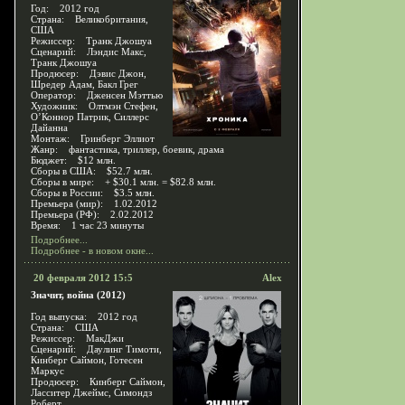
Год: 2012 год
Страна: Великобритания,
США
Режиссер: Транк Джошуа
Сценарий: Лэндис Макс,
Транк Джошуа
Продюсер: Дэвис Джон,
Шредер Адам, Бакл Грег
Оператор: Дженсен Мэттью
Художник: Олтмэн Стефен,
О’Коннор Патрик, Силлерс
Дайанна
Монтаж: Гринберг Эллиот
Жанр: фантастика, триллер, боевик, драма
Бюджет: $12 млн.
Сборы в США: $52.7 млн.
Сборы в мире: + $30.1 млн. = $82.8 млн.
Сборы в России: $3.5 млн.
Премьера (мир): 1.02.2012
Премьера (РФ): 2.02.2012
Время: 1 час 23 минуты
Подробнее...
Подробнее - в новом окне...
20 февраля 2012 15:5
Alex
Значит, война (2012)
Год выпуска: 2012 год
Страна: США
Режиссер: МакДжи
Сценарий: Даулинг Тимоти,
Кинберг Саймон, Готесен
Маркус
Продюсер: Кинберг Саймон,
Ласситер Джеймс, Симондз
Роберт