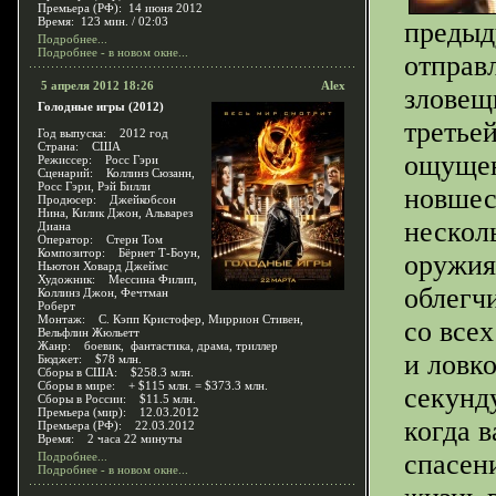
Премьера (РФ): 14 июня 2012
Время: 123 мин. / 02:03
предыд
Подробнее...
Подробнее - в новом окне...
отправ
5 апреля 2012 18:26
Alex
зловещ
Голодные игры (2012)
третье
Год выпуска: 2012 год
Страна: США
ощущен
Режиссер: Росс Гэри
Сценарий: Коллинз Сюзанн,
Росс Гэри, Рэй Билли
новшес
Продюсер: Джейкобсон
Нина, Килик Джон, Альварез
нескол
Диана
Оператор: Стерн Том
Композитор: Бёрнет Т-Боун,
оружия
Ньютон Ховард Джеймс
Художник: Мессина Филип,
облегчи
Коллинз Джон, Фечтман
Роберт
Монтаж: С. Кэпп Кристофер, Миррион Стивен,
со всех
Вельфлин Жюльетт
Жанр: боевик, фантастика, драма, триллер
и ловко
Бюджет: $78 млн.
Сборы в США: $258.3 млн.
Сборы в мире: + $115 млн. = $373.3 млн.
секунду
Сборы в России: $11.5 млн.
Премьера (мир): 12.03.2012
когда 
Премьера (РФ): 22.03.2012
Время: 2 часа 22 минуты
спасен
Подробнее...
Подробнее - в новом окне...