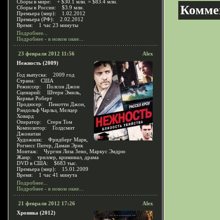
Сборы в мире: + $30.1 млн. = $83.4 млн.
Комме
Сборы в России: $3.9 млн.
Премьера (мир): 1.02.2012
Премьера (РФ): 2.02.2012
Время: 1 час 23 минуты
Подробнее...
Подробнее - в новом окне...
23 февраля 2012 11:56
Alex
Нежность (2009)
Год выпуска: 2009 год
Страна: США
Режиссер: Полсон Джон
Сценарий: Штерн Эмиль,
Кормье Роберт
Продюсер: Пенотти Джон,
Рэндольф Чарльз, Мелцер
Ховард
Оператор: Стерн Том
Композитор: Голдсмит
Джонатан
Художник: Фридберг Марк,
Рогнесс Питер, Даман Эрик
Монтаж: Чургин Лиза Зено, Маркус Эндрю
Жанр: триллер, криминал, драма
DVD в США: $683 тыс.
Премьера (мир): 15.01.2009
Время: 1 час 41 минута
Подробнее...
Подробнее - в новом окне...
21 февраля 2012 17:26
Alex
Хроника (2012)