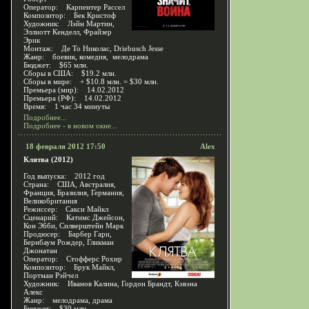
Оператор: Карпентер Рассел
Композитор: Бек Кристоф
Художник: Лэйн Мартин,
Эллиотт Кенделл, Фрайзер
Эрик
Монтаж: Де То Николас, Driebusch Jesse
Жанр: боевик, комедия, мелодрама
Бюджет: $65 млн.
Сборы в США: $19.2 млн.
Сборы в мире: + $10.8 млн. = $30 млн.
Премьера (мир): 14.02.2012
Премьера (РФ): 14.02.2012
Время: 1 час 34 минуты
Подробнее...
Подробнее - в новом окне...
18 февраля 2012 17:50
Alex
Клятва (2012)
Год выпуска: 2012 год
Страна: США, Австралия,
Франция, Бразилия, Германия,
Великобритания
Режиссер: Сакси Майкл
Сценарий: Катимс Джейсон,
Кон Эбби, Силверштейн Марк
Продюсер: Барбер Гари,
Бернбаум Рождер, Гликман
Джонатан
Оператор: Стофферс Рохир
Композитор: Брук Майкл,
Портман Рэйчел
Художник: Иванов Калина, Гордон Брандт, Кэвэна
Алекс
Жанр: мелодрама, драма
Бюджет: $30 млн.