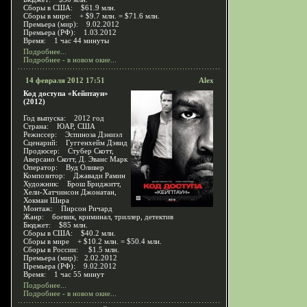
Сборы в США: $61.9 млн.
Сборы в мире: + $9.7 млн. = $71.6 млн.
Премьера (мир): 9.02.2012
Премьера (РФ): 1.03.2012
Время: 1 час 44 минуты
Подробнее...
Подробнее - в новом окне...
14 февраля 2012 17:51
Alex
Код доступа «Кейптаун»
(2012)
Год выпуска: 2012 год
Страна: ЮАР, США
Режиссер: Эспиноза Дэниэл
Сценарий: Гуггенхейм Дэвид
Продюсер: Стубер Скотт,
Аверсано Скотт, Д. Эванс Марк
Оператор: Вуд Оливер
Композитор: Джавади Рамин
Художник: Брош Бриджитт,
Хели-Хатчинсон Джонатан,
Хокман Шира
Монтаж: Пирсон Ричард
Жанр: боевик, криминал, триллер, детектив
Бюджет: $85 млн.
Сборы в США: $40.2 млн.
Сборы в мире + $10.2 млн. = $50.4 млн.
Сборы в России: $1.5 млн.
Премьера (мир): 2.02.2012
Премьера (РФ): 9.02.2012
Время: 1 час 55 минут
Подробнее...
Подробнее - в новом окне...