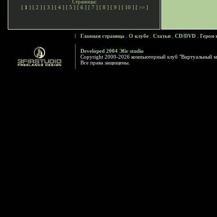
Страницы:
[
1
] [
2
] [
3
] [
4
] [
5
] [
6
] [
7
] [
8
] [
9
] [
10
] [
>>
]
Главная страница
.
О клубе
.
Статьи
.
CD/DVD
.
Герои 
Developed 2004 Эfir studio
Copyright 2000-2026 компьютерный клуб "Виртуальный м
Все права защищены.