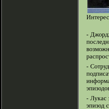
Интерес
- Джорд
последн
возможн
распрос
- Сотру
подписа
информа
эпизодо
- Лукас 
эпизод 