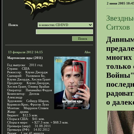
2 июня 2005 10:4
Звездны
Ситхов
Поиск
Давным-
предале
13 февраля 2012 14:15
Ales
многих
Мартовские иды (2011)
только 
Год выпуска: 2011 год
Страна: США
Режиссер: Клуни Джордж
Войны".
Сценарий: Уиллимон Бо,
Клуни Джордж, Хеслов Грант
последн
Продюсер: Клуни Джордж,
Хеслов Грант, Оливер Брайан
Оператор: Папамайкл Фидон
радоват
Композитор: Деспла
Александр
о далек
Художник: Сеймур Шарон,
Корнвэлл Крис, Фрогли Луиз
Монтаж: Миррион Стивен
Жанр: драма
Бюджет: $12.5 млн.
Сборы в США: $41 млн.
Сборы в мире: + $27.3 млн. = $68.3 млн.
Премьера (мир): 31.08.2011
Премьера (РФ): 14.02.2012
Время: 1 час 41 минута