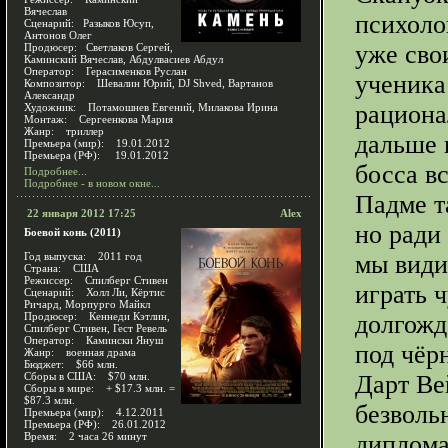
Вячеслав
психоло
Сценарий: Разыков Юсуп,
Антонов Олег
уже сво
Продюсер: Светлаков Сергей,
Каминский Вячеслав, Абдулвасиев Абдул
Оператор: Герасименков Руслан
ученика
Композитор: Шевалин Юрий, DJ Shved, Вартанов
Александр
рациона
Художник: Потамошнев Евгений, Милакова Ирина
Монтаж: Сергеенкова Мария
Жанр: триллер
дальше 
Премьера (мир): 19.01.2012
Премьера (РФ): 19.01.2012
босса в
Подробнее...
Подробнее - в новом окне...
Падме т
22 января 2012 17:25
Alex
но ради
Боевой конь (2011)
Год выпуска: 2011 год
мы види
Страна: США
Режиссер: Спилберг Стивен
играть 
Сценарий: Холл Ли, Кёртис
Ричард, Морпурго Майкл
Продюсер: Кеннеди Кэтлин,
долгожд
Спилберг Стивен, Гест Ревель
Оператор: Камински Януш
под чёр
Жанр: военная драма
Бюджет: $66 млн.
Сборы в США: $70 млн.
Дарт Ве
Сборы в мире: + $17.3 млн. =
$87.3 млн.
безволь
Премьера (мир): 4.12.2011
Премьера (РФ): 26.01.2012
Время: 2 часа 26 минут
диплома