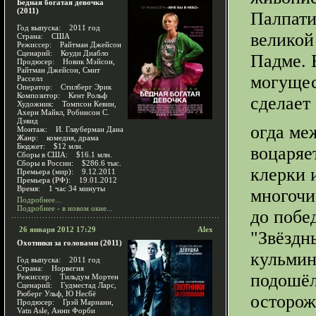
Бедная богатая девочка
(2011)
Палпати
Год выпуска: 2011 год
великой
Страна: США
Режиссер: Райтман Джейсон
Сценарий: Коуди Диабло
Падме. 
Продюсер: Новик Мэйсон,
Райтман Джейсон, Смит
могущес
Расселл
Оператор: Стилберг Эрик
Композитор: Кент Рольф
сделает 
Художник: Томпсон Кевин,
Ахерн Майкл, Робинсон С.
Дэвид
огда ме
Монтаж: И. Глауберман Дана
Жанр: комедия, драма
Бюджет: $12 млн.
воцаряе
Сборы в США: $16.1 млн.
Сборы в России: $286.6 тыс.
клерки 
Премьера (мир): 9.12.2011
Премьера (РФ): 19.01.2012
Время: 1 час 34 минуты
многочи
Подробнее...
Подробнее - в новом окне...
до побед
26 января 2012 17:29
Alex
"Звёздн
Охотники за головами (2011)
кульмин
Год выпуска: 2011 год
Страна: Норвегия
подошёл
Режиссер: Тильдум Мортен
Сценарий: Гудместад Ларс,
Рюберг Ульф, Ю Несбё
осторож
Продюсер: Грэй Марианн,
Vatn Asle, Анни Форби