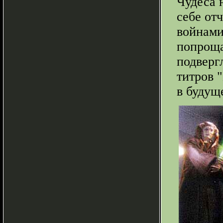
Чудеса 
себе от
войнами
попроща
подверг
титров 
в будущ