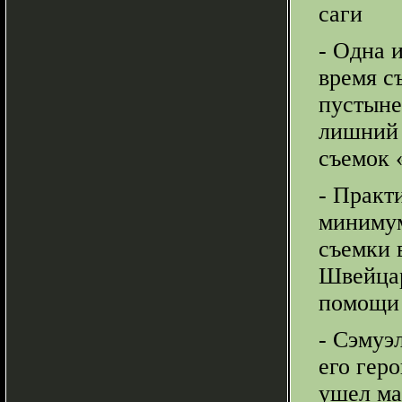
саги
- Одна и
время с
пустыне
лишний 
съемок 
- Практ
минимум
съемки 
Швейцар
помощи 
- Сэмуэ
его гер
ушел ма