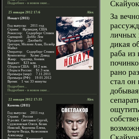
Скайуок
Подробнее - в новом окне...
25 января 2012 17:6
Alex
За вечн
Нокаут (2011)
рассужд
Год выпуска: 2011 год
Страна: Ирландия, США
личных 
Режиссер: Содерберг Стивен
Сценарий: Доббс Лем
Продюсер: Джейкобс
дикая о
Грегори, Молони Алан, Полейр
Майкл
раба из
Оператор: Содерберг Стивен
Композитор: Холмс Дэвид
Жанр: триллер, боевик
починко
Бюджет: $23 млн.
Сборы в США: $9.2 млн.
рано ра
Сборы в России: $1.3 млн.
Премьера (мир): 7.11.2011
Премьера (РФ): 19.01.2012
стал он
Время: 1 час 33 минуты
Подробнее...
добывая
Подробнее - в новом окне...
сепарат
22 января 2012 17:35
Alex
Камень (2011)
ощутить
Год выпуска: 2011 год
собстве
Страна: Россия
В ролях: Светлаков Сергей,
Судзиловская Олеся, Козак
возможн
Николай, Коренева Елена,
Бичкуте Валда, Колесников
Скайуок
Александр
Режиссер: Каминский