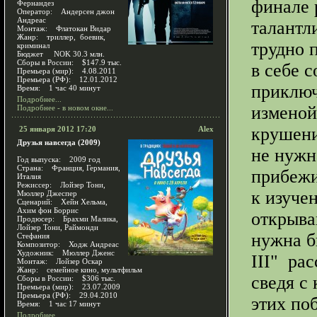
финале 
Фернандез
Оператор: Андерсен джон
Андреас
талантл
Монтаж: Флатокан Видар
Жанр: триллер, боевик,
трудно п
криминал
Бюджет NOK 30.3 млн.
Сборы в России: $147.9 тыс.
в себе 
Премьера (мир): 4.08.2011
Премьера (РФ): 12.01.2012
приключ
Время: 1 час 40 минут
Подробнее...
изменой
Подробнее - в новом окне...
крушени
25 января 2012 17:20
Alex
Друзья навсегда (2009)
не нужн
Год выпуска: 2009 год
Страна: Франция, Германия,
прибежи
Италия
Режиссер: Лойзер Тони,
к изуче
Мюллер Джеспер
Сценарий: Хейн Хельма,
Ахим фон Боррис
открыва
Продюсер: Брахми Малика,
Лойзер Тони, Раймонди
нужна б
Стефания
Композитор: Ходж Андреас
Художник: Мюллер Дженс
III" рас
Монтаж: Лойзер Оскар
Жанр: семейное кино, мультфильм
сведя с
Сборы в России: $306 тыс.
Премьера (мир): 23.07.2009
Премьера (РФ): 29.04.2010
этих по
Время: 1 час 17 минут
Подробнее...