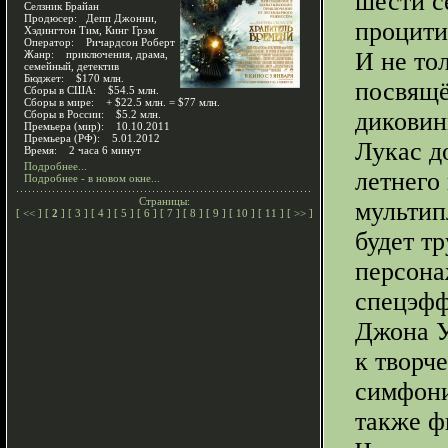
шести с
Селзник Брайан
Продюсер: Депп Джонни,
процити
Хэдингтон Тим, Кинг Грэм
Оператор: Ричардсон Роберт
И не то
Жанр: приключения, драма,
семейный, детектив
Бюджет: $170 млн.
посвящё
Сборы в США: $54.5 млн.
Сборы в мире: + $22.5 млн. = $77 млн.
диковин
Сборы в России: $5.2 млн.
Премьера (мир): 10.10.2011
Премьера (РФ): 5.01.2012
Лукас до
Время: 2 часа 6 минут
Подробнее...
летнего
Подробнее - в новом окне...
Страницы:
мультип
[
<<
] [
2
] [
3
] [
4
] [
5
] [
6
] [
7
] [
8
] [
9
] [
10
] [
11
] [
>>
]
будет т
персона
спецэфф
Джона У
к творч
симфонич
также ф