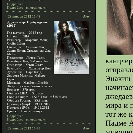
Подробнее...
Подробнее - в новом окне...
29 января 2012 16:49
Alex
Другой мир: Пробуждение
(2012)
Год выпуска: 2012 год
Страна: США
Режиссер: Морлинд Монс,
Стейн Бьёрн
Сценарий: Уайзман Лен,
Лавин Джон, Стражински Дж.
Майкл
Продюсер: Лучези Гари,
канцлер
Розенберг Том, Уайзман Лен
Оператор: Кеван Скотт
отправл
Композитор: Хаслингер Пол
Художник: Паре Клод,
Яворова Мартина, Майерс
Энакин 
Гари
Монтаж: МакЭвой Джефф
начинае
Жанр: ужасы, боевик, фэнтези
Бюджет: $70 млн.
Сборы в США: $36 млн.
джедаев
Сборы в мире: + $13.4 млн. = $49.4 млн.
Сборы в России: $5.9 млн.
мира и 
Премьера (мир): 19.01.2012
Премьера (РФ): 19.01.2012
Время: 1 час 28 минут
тот же 
Подробнее...
Подробнее - в новом окне...
Падме А
29 января 2012 16:40
Alex
живопис