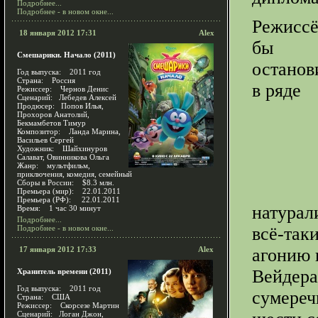
Подробнее...
Подробнее - в новом окне...
Режиссё
18 января 2012 17:31
Alex
бы
Смешарики. Начало (2011)
останов
Год выпуска: 2011 год
Страна: Россия
в ряде
Режиссер: Чернов Денис
Сценарий: Лебедев Алексей
Продюсер: Попов Илья,
Прохоров Анатолий,
Бекмамбетов Тимур
Композитор: Ланда Марина,
Васильев Сергей
Художник: Шайхинуров
Салават, Овинникова Ольга
Жанр: мультфильм,
приключения, комедия, семейный
Сборы в России: $8.3 млн.
Премьера (мир): 22.01.2011
Премьера (РФ): 22.01.2011
натурал
Время: 1 час 30 минут
Подробнее...
Подробнее - в новом окне...
всё-так
17 января 2012 17:33
Alex
агонию 
Вейдера
Хранитель времени (2011)
Год выпуска: 2011 год
сумереч
Страна: США
Режиссер: Скорсезе Мартин
Сценарий: Логан Джон,