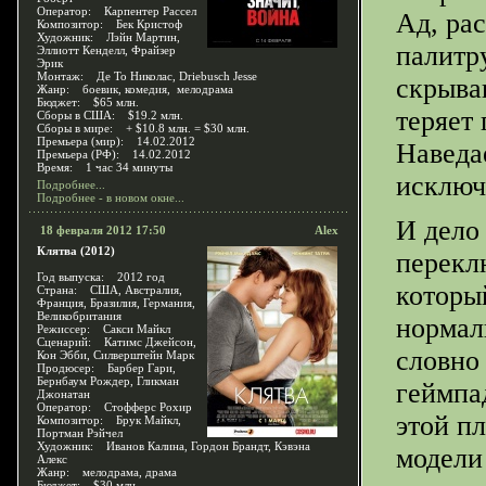
Оператор: Карпентер Рассел
Ад, ра
Композитор: Бек Кристоф
Художник: Лэйн Мартин,
палитру
Эллиотт Кенделл, Фрайзер
Эрик
Монтаж: Де То Николас, Driebusch Jesse
скрыва
Жанр: боевик, комедия, мелодрама
Бюджет: $65 млн.
теряет
Сборы в США: $19.2 млн.
Сборы в мире: + $10.8 млн. = $30 млн.
Премьера (мир): 14.02.2012
Наведа
Премьера (РФ): 14.02.2012
Время: 1 час 34 минуты
исключ
Подробнее...
Подробнее - в новом окне...
И дело
18 февраля 2012 17:50
Alex
Клятва (2012)
перекл
Год выпуска: 2012 год
которы
Страна: США, Австралия,
Франция, Бразилия, Германия,
Великобритания
нормал
Режиссер: Сакси Майкл
Сценарий: Катимс Джейсон,
словно
Кон Эбби, Силверштейн Марк
Продюсер: Барбер Гари,
Бернбаум Рождер, Гликман
геймпад
Джонатан
Оператор: Стофферс Рохир
этой п
Композитор: Брук Майкл,
Портман Рэйчел
Художник: Иванов Калина, Гордон Брандт, Кэвэна
модели
Алекс
Жанр: мелодрама, драма
Бюджет: $30 млн.