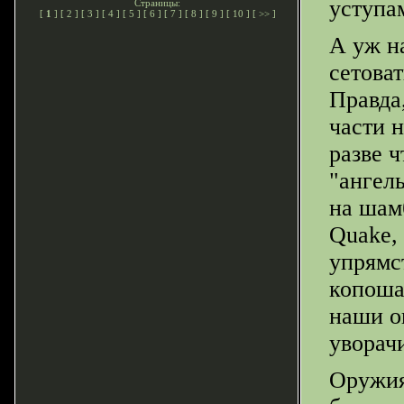
уступа
Страницы:
[
1
] [
2
] [
3
] [
4
] [
5
] [
6
] [
7
] [
8
] [
9
] [
10
] [
>>
]
А уж н
сетоват
Правда
части 
разве 
"ангел
на шам
Quake, 
упрямс
копоша
наши о
уворач
Оружия 