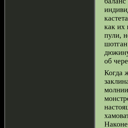
баланс
индиви
кастета
как их
пули, н
шотган
дюжину
об чере
Когда 
заклин
молнии
монстр
настоя
хамова
Наконец