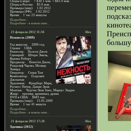
Сборы в мире: + $30.1 млн. = $83.4 млн.
Сборы в России: $3.9 млн.
переме
Премьера (мир): 1.02.2012
Премьера (РФ): 2.02.2012
подска
Время: 1 час 23 минуты
Подробнее...
киноте
Подробнее - в новом окне...
Преисп
23 февраля 2012 11:56
Alex
Нежность (2009)
большу
Год выпуска: 2009 год
Страна: США
Режиссер: Полсон Джон
Сценарий: Штерн Эмиль,
Кормье Роберт
Продюсер: Пенотти Джон,
Рэндольф Чарльз, Мелцер
Ховард
Оператор: Стерн Том
Композитор: Голдсмит
Джонатан
Художник: Фридберг Марк,
Рогнесс Питер, Даман Эрик
Монтаж: Чургин Лиза Зено, Маркус Эндрю
Жанр: триллер, криминал, драма
DVD в США: $683 тыс.
Премьера (мир): 15.01.2009
Время: 1 час 41 минута
Подробнее...
Подробнее - в новом окне...
21 февраля 2012 17:26
Alex
Хроника (2012)