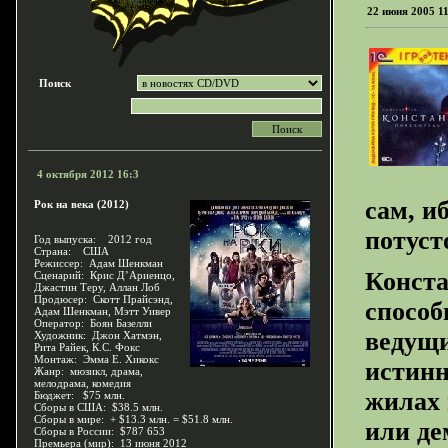
22 июня 2005 1
Поиск
4 октября 2012 16:3
сам, и
Рок на века (2012)
потуст
Год выпуска: 2012 год
Страна: США
Режиссер: Адам Шенкман
Конста
Сценарий: Крис Д’Ариенцо,
Джастин Теру, Аллан Лоб
Продюсер: Скотт Прайсэнд,
способ
Адам Шенкман, Мэтт Уивер
Оператор: Боян Базелли
ведущи
Художник: Джон Хатмэн,
Рита Райек, К.С. Фокс
Монтаж: Эмма Е. Хикокс
истинн
Жанр: мюзикл, драма,
мелодрама, комедия
жилах 
Бюджет: $75 млн.
Сборы в США: $38.5 млн.
Сборы в мире: + $13.3 млн. = $51.8 млн.
или де
Сборы в России: $787 653
Премьера (мир): 13 июня 2012