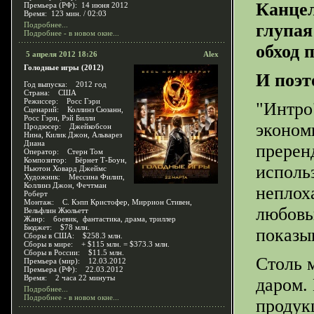
Канцел
Премьера (РФ): 14 июня 2012
Время: 123 мин. / 02:03
Подробнее...
глупая
Подробнее - в новом окне...
обход 
5 апреля 2012 18:26
Alex
Голодные игры (2012)
И поэт
Год выпуска: 2012 год
Страна: США
Режиссер: Росс Гэри
"Интро"
Сценарий: Коллинз Сюзанн,
Росс Гэри, Рэй Билли
эконом
Продюсер: Джейкобсон
Нина, Килик Джон, Альварез
Диана
пререн
Оператор: Стерн Том
Композитор: Бёрнет Т-Боун,
исполь
Ньютон Ховард Джеймс
Художник: Мессина Филип,
Коллинз Джон, Фечтман
неплох
Роберт
Монтаж: С. Кэпп Кристофер, Миррион Стивен,
любовь
Вельфлин Жюльетт
Жанр: боевик, фантастика, драма, триллер
Бюджет: $78 млн.
показы
Сборы в США: $258.3 млн.
Сборы в мире: + $115 млн. = $373.3 млн.
Сборы в России: $11.5 млн.
Столь 
Премьера (мир): 12.03.2012
Премьера (РФ): 22.03.2012
Время: 2 часа 22 минуты
даром.
Подробнее...
Подробнее - в новом окне...
продук