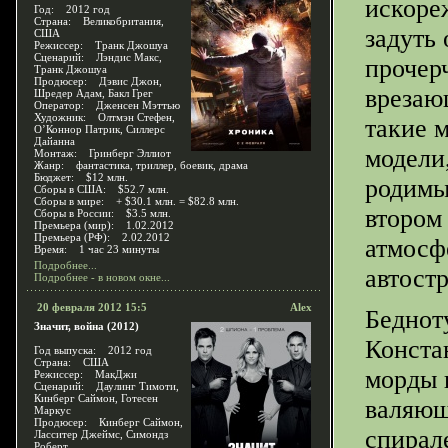
искоре
Год: 2012 год
Страна: Великобритания,
задуть
США
Режиссер: Транк Джошуа
Сценарий: Лэндис Макс,
прочер
Транк Джошуа
Продюсер: Дэвис Джон,
врезаю
Шредер Адам, Бакл Грег
Оператор: Дженсен Мэттью
Художник: Олтмэн Стефен,
такие 
О’Коннор Патрик, Силлерс
Дайанна
модели
Монтаж: Гринберг Эллиот
Жанр: фантастика, триллер, боевик, драма
Бюджет: $12 млн.
родимы
Сборы в США: $52.7 млн.
Сборы в мире: + $30.1 млн. = $82.8 млн.
втором
Сборы в России: $3.5 млн.
Премьера (мир): 1.02.2012
Премьера (РФ): 2.02.2012
атмосф
Время: 1 час 23 минуты
Подробнее...
автостр
Подробнее - в новом окне...
20 февраля 2012 15:5
Alex
Беднот
Значит, война (2012)
Конста
Год выпуска: 2012 год
Страна: США
морды 
Режиссер: МакДжи
Сценарий: Даулинг Тимоти,
Кинберг Саймон, Готесен
валяющ
Маркус
Продюсер: Кинберг Саймон,
спирал
Ласситер Джеймс, Симондз
Роберт