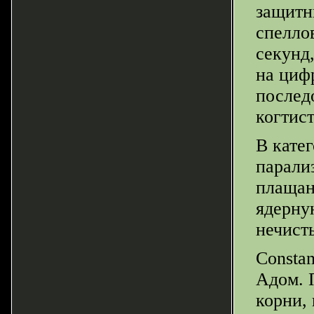
защитн
спеллов
секунд,
на циф
послед
когтист
В кате
парали
плащан
ядерну
нечисть
Constan
Адом. 
корни,