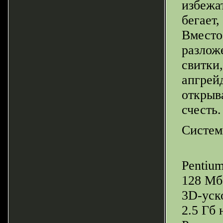
избежат
бегает,
Вместо
разлож
свитки
апгрей
открыв
счесть.
Систем
Pentium
128 Мб
3D-уск
2.5 Гб 