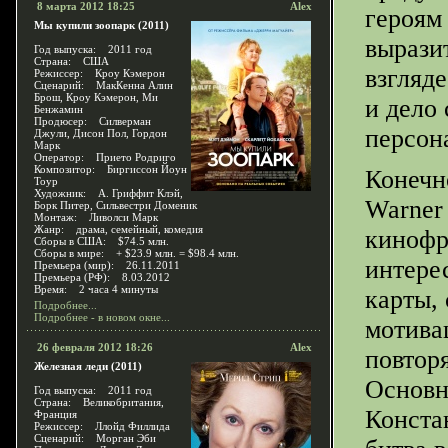
8 марта 2012 18:25
Alex
героям
Мы купили зоопарк (2011)
вырази
Год выпуска: 2011 год
Страна: США
взгляде
Режиссер: Кроу Кэмерон
Сценарий: МакКенна Алин
Брош, Кроу Кэмерон, Ми
и дело 
Бенжамин
Продюсер: Силверман
персон
Джули, Дисон Пол, Гордон
Марк
Оператор: Прието Родриго
Композитор: Биргиссон Йоун
Конечн
Тоур
Художник: А. Гриффит Клэй,
Warner
Борк Питер, Сильвестри Доменик
Монтаж: Ливолси Марк
Жанр: драма, семейный, комедия
кинофр
Сборы в США: $74.5 млн.
Сборы в мире: + $23.9 млн. = $98.4 млн.
интере
Премьера (мир): 26.11.2011
Премьера (РФ): 8.03.2012
Время: 2 часа 4 минуты
карты,
Подробнее...
Подробнее - в новом окне...
мотива
26 февраля 2012 18:26
Alex
повторя
Железная леди (2011)
Основн
Год выпуска: 2011 год
Страна: Великобритания,
Конста
Франция
Режиссер: Ллойд Филлида
Сценарий: Морган Эби