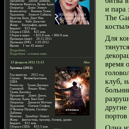
битва в
Продюсер: Джонс Дамиан,
Ивернель Франсуа, Кулик Адам
и пара 
Оператор: Дэвис Эллиот
Композитор: Ньюман Томас
Художник: Эллиотт Саймон,
The Ga
Кратчер Билл, Дент Ник
Монтаж: Райт Джастин
костыл
Жанр: биография, драма
Бюджет: $13 млн.
Сборы в США: $25 млн.
Сборы в мире: + $35.8 млн. = $60.8 млн.
Для ко
Премьера (мир): 26.12.2011
Премьера (РФ): 1.03.2012
тянутс
Время: 1 час 45 минут
Подробнее...
декора
Подробнее - в новом окне...
время 
23 февраля 2012 13:13
Alex
Хроника (2012)
голово
Год выпуска: 2012 год
Страна: Великобритания,
клуб, 
США
Режиссер: Транк Джошуа
больни
Сценарий: Лэндис Макс,
Транк Джошуа
Продюсер: Дэвис Джон,
разруш
Шредер Адам, Бакл Грег
Оператор: Дженсен Мэттью
другие
Художник: Олтмэн Стефен,
О’Коннор Патрик, Силлерс
Дайанна
портов 
Монтаж: Гринберг Эллиот
Жанр: фантастика, триллер, боевик, драма
Бюджет: $12 млн.
Одна и
Сборы в США: $53.3 млн.