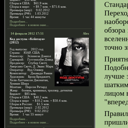
Станда
Сборы в США: $61.9 млн.
Сборы в мире: + $9.7 млн. = $71.6 млн.
Премьера (мир): 9.02.2012
Перехо
Премьера (РФ): 1.03.2012
Время: 1 час 44 минуты
наобор
Подробнее...
Подробнее - в новом окне...
обзора
14 февраля 2012 17:51
Alex
вселенн
Код доступа «Кейптаун»
(2012)
точно з
Год выпуска: 2012 год
Страна: ЮАР, США
Режиссер: Эспиноза Дэниэл
Приятн
Сценарий: Гуггенхейм Дэвид
Продюсер: Стубер Скотт,
Подобн
Аверсано Скотт, Д. Эванс Марк
Оператор: Вуд Оливер
Композитор: Джавади Рамин
лучше з
Художник: Брош Бриджитт,
Хели-Хатчинсон Джонатан,
шатким
Хокман Шира
Монтаж: Пирсон Ричард
Жанр: боевик, криминал, триллер, детектив
лицом 
Бюджет: $85 млн.
Сборы в США: $40.2 млн.
"вперед
Сборы в мире + $10.2 млн. = $50.4 млн.
Сборы в России: $1.5 млн.
Премьера (мир): 2.02.2012
Премьера (РФ): 9.02.2012
Правил
Время: 1 час 55 минут
Подробнее...
пришли
Подробнее - в новом окне...