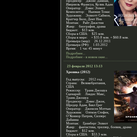
Продюсер: Джонс Дамиан,
Ивернель Франсуа, Кулик Адам
Оператор: Дэвис Эллиот
Композитор: Ньюман Томас
Художник: Эллиотт Саймон,
Кратчер Билл, Дент Ник
Монтаж: Райт Джастин
Жанр: биография, драма
Бюджет: $13 млн.
Сборы в США: $25 млн.
Сборы в мире: + $35.8 млн. = $60.8 млн.
Премьера (мир): 26.12.2011
Премьера (РФ): 1.03.2012
Время: 1 час 45 минут
Подробнее...
Подробнее - в новом окне...
23 февраля 2012 13:13
Хроника (2012)
Год выпуска: 2012 год
Страна: Великобритания,
США
Режиссер: Транк Джошуа
Сценарий: Лэндис Макс,
Транк Джошуа
Продюсер: Дэвис Джон,
Шредер Адам, Бакл Грег
Оператор: Дженсен Мэттью
Художник: Олтмэн Стефен,
О’Коннор Патрик, Силлерс
Дайанна
Монтаж: Гринберг Эллиот
Жанр: фантастика, триллер, боевик, драма
Бюджет: $12 млн.
Сборы в США: $53.3 млн.