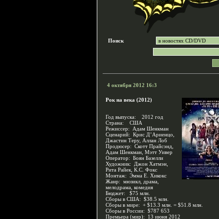
Поиск
4 октября 2012 16:3
Рок на века (2012)
Год выпуска: 2012 год
Страна: США
Режиссер: Адам Шенкман
Сценарий: Крис Д’Ариенцо,
Джастин Теру, Аллан Лоб
Продюсер: Скотт Прайсэнд,
Адам Шенкман, Мэтт Уивер
Оператор: Боян Базелли
Художник: Джон Хатмэн,
Рита Райек, К.С. Фокс
Монтаж: Эмма Е. Хикокс
Жанр: мюзикл, драма,
мелодрама, комедия
Бюджет: $75 млн.
Сборы в США: $38.5 млн.
Сборы в мире: + $13.3 млн. = $51.8 млн.
Сборы в России: $787 653
Премьера (мир): 13 июня 2012