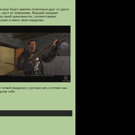
в игре будут заметно отличаться друг от друга
у, так и по поведению. Каждый синдикат
на своей деятельности, соответственно
ружие и имеет свою иерархию.
 четкой иерархии у русских нет, а точнее она
роме себя.