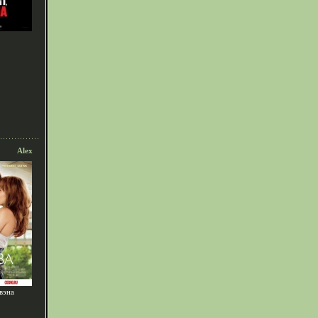
Alex
вэна