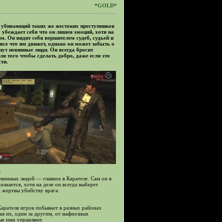
*GOLD*
 убивающий таких же жестоких преступников
 убеждает себя что он лишен эмоций, хотя на
м. Он видит себя вершителем судеб, судьей и
 все что им движет, однако он может забыть о
анут невинные люди. Он всегда бросит
ля того чтобы сделать добро, даже если это
ти.
!
винных людей — главное в Карателе. Сам он в
изнается, хотя на деле он всегда выберет
 жертвы убийству врага.
Карателя игрок побывает в разных районах
я их, один за другим, от мафиозных
ые ими управляют.