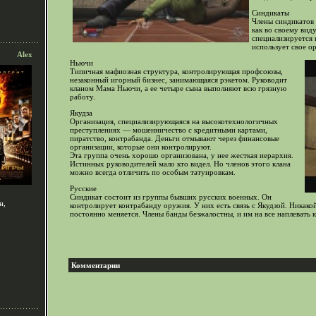
Синдикаты
Члены синдикатов 
как во своему вид
специализируется 
использует свое о
Alex
Ньючи
Типичная мафиозная структура, контролирующая профсоюзы,
незаконный игорный бизнес, занимающаяся рэкетом. Руководит
кланом Мама Ньючи, а ее четыре сына выполняют всю грязную
работу.
Якудза
Организация, специализирующаяся на высокотехнологичных
преступлениях — мошенничество с кредитными картами,
пиратство, контрабанда. Деньги отмывают через финансовые
организации, которые они контролируют.
Эта группа очень хорошо организована, у нее жесткая иерархия.
Истинных руководителей мало кто видел. Но членов этого клана
можно всегда отличить по особым татуировкам.
Русские
Синдикат состоит из группы бывших русских военных. Он
н,
контролирует контрабанду оружия. У них есть связь с Якудзой. Никакой
постоянно меняется. Члены банды безжалостны, и им на все наплевать к
Комментарии