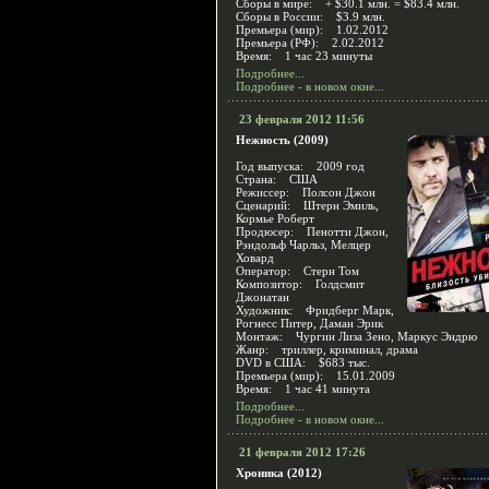
Сборы в мире: + $30.1 млн. = $83.4 млн.
Сборы в России: $3.9 млн.
Премьера (мир): 1.02.2012
Премьера (РФ): 2.02.2012
Время: 1 час 23 минуты
Подробнее...
Подробнее - в новом окне...
23 февраля 2012 11:56
Нежность (2009)
Год выпуска: 2009 год
Страна: США
Режиссер: Полсон Джон
Сценарий: Штерн Эмиль,
Кормье Роберт
Продюсер: Пенотти Джон,
Рэндольф Чарльз, Мелцер
Ховард
Оператор: Стерн Том
Композитор: Голдсмит
Джонатан
Художник: Фридберг Марк,
Рогнесс Питер, Даман Эрик
Монтаж: Чургин Лиза Зено, Маркус Эндрю
Жанр: триллер, криминал, драма
DVD в США: $683 тыс.
Премьера (мир): 15.01.2009
Время: 1 час 41 минута
Подробнее...
Подробнее - в новом окне...
21 февраля 2012 17:26
Хроника (2012)