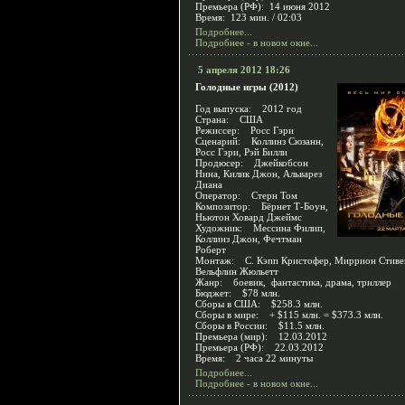
Премьера (РФ): 14 июня 2012
Время: 123 мин. / 02:03
Подробнее...
Подробнее - в новом окне...
5 апреля 2012 18:26
Голодные игры (2012)
Год выпуска: 2012 год
Страна: США
Режиссер: Росс Гэри
Сценарий: Коллинз Сюзанн,
Росс Гэри, Рэй Билли
Продюсер: Джейкобсон
Нина, Килик Джон, Альварез
Диана
Оператор: Стерн Том
Композитор: Бёрнет Т-Боун,
Ньютон Ховард Джеймс
Художник: Мессина Филип,
Коллинз Джон, Фечтман
Роберт
Монтаж: С. Кэпп Кристофер, Миррион Стиве
Вельфлин Жюльетт
Жанр: боевик, фантастика, драма, триллер
Бюджет: $78 млн.
Сборы в США: $258.3 млн.
Сборы в мире: + $115 млн. = $373.3 млн.
Сборы в России: $11.5 млн.
Премьера (мир): 12.03.2012
Премьера (РФ): 22.03.2012
Время: 2 часа 22 минуты
Подробнее...
Подробнее - в новом окне...