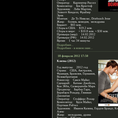
Оператор: Карпентер Рассел
Композитор: Бек Кристоф
Художник: Лэйн Мартин,
Эллиотт Кенделл, Фрайзер
Эрик
Монтаж: Де То Николас, Driebusch Jesse
Жанр: боевик, комедия, мелодрама
Бюджет: $65 млн.
Сборы в США: $19.2 млн.
Сборы в мире: + $10.8 млн. = $30 млн.
Премьера (мир): 14.02.2012
Премьера (РФ): 14.02.2012
Время: 1 час 34 минуты
Подробнее...
Подробнее - в новом окне...
18 февраля 2012 17:50
Клятва (2012)
Год выпуска: 2012 год
Страна: США, Австралия,
Франция, Бразилия, Германия,
Великобритания
Режиссер: Сакси Майкл
Сценарий: Катимс Джейсон,
Кон Эбби, Силверштейн Марк
Продюсер: Барбер Гари,
Бернбаум Рождер, Гликман
Джонатан
Оператор: Стофферс Рохир
Композитор: Брук Майкл,
Портман Рэйчел
Художник: Иванов Калина, Гордон Брандт, Кэ
Алекс
Жанр: мелодрама, драма
Бюджет: $30 млн.