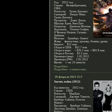
Год: 2012 год
Страна: Великобритания,
США
Режиссер: Транк Джошуа
Сценарий: Лэндис Макс,
Транк Джошуа
Продюсер: Дэвис Джон,
Шредер Адам, Бакл Грег
Оператор: Дженсен Мэттью
Художник: Олтмэн Стефен,
О’Коннор Патрик, Силлерс
Дайанна
Монтаж: Гринберг Эллиот
Жанр: фантастика, триллер, боевик, драма
Бюджет: $12 млн.
Сборы в США: $52.7 млн.
Сборы в мире: + $30.1 млн. = $82.8 млн.
Сборы в России: $3.5 млн.
Премьера (мир): 1.02.2012
Премьера (РФ): 2.02.2012
Время: 1 час 23 минуты
Подробнее...
Подробнее - в новом окне...
20 февраля 2012 15:5
Значит, война (2012)
Год выпуска: 2012 год
Страна: США
Режиссер: МакДжи
Сценарий: Даулинг Тимоти,
Кинберг Саймон, Готесен
Маркус
Продюсер: Кинберг Саймон,
Ласситер Джеймс, Симондз
Роберт