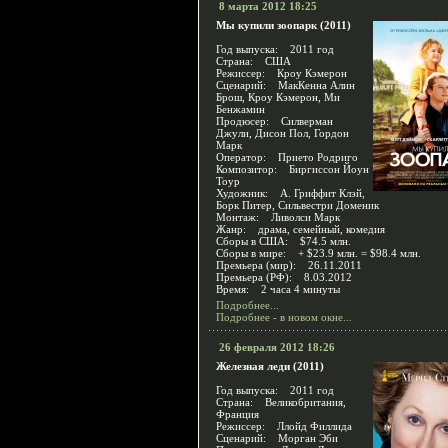
8 марта 2012 18:25
Мы купили зоопарк (2011)
Год выпуска: 2011 год
Страна: США
Режиссер: Кроу Кэмерон
Сценарий: МакКенна Алин
Брош, Кроу Кэмерон, Ми
Бенжамин
Продюсер: Силверман
Джули, Дисон Пол, Гордон
Марк
Оператор: Прието Родриго
Композитор: Биргиссон Йоун
Тоур
Художник: А. Гриффит Клэй,
Борк Питер, Сильвестри Доменик
Монтаж: Ливолси Марк
Жанр: драма, семейный, комедия
Сборы в США: $74.5 млн.
Сборы в мире: + $23.9 млн. = $98.4 млн.
Премьера (мир): 26.11.2011
Премьера (РФ): 8.03.2012
Время: 2 часа 4 минуты
Подробнее...
Подробнее - в новом окне...
26 февраля 2012 18:26
Железная леди (2011)
Год выпуска: 2011 год
Страна: Великобритания,
Франция
Режиссер: Ллойд Филлида
Сценарий: Морган Эби