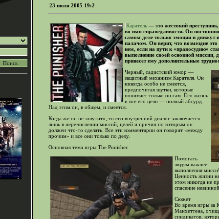
23 июля 2005 19:2
Каратель
— это жестокий преступник,
во имя справедливости. Он постоянно
самом деле только эмоции и движут и
палачом. Он верит, что возмездие это
нем, если на пути к «правосудию» ст
выполнение своей основной миссии, д
принесет ему дополнительные труднос
Черный, садистский юмор —
защитный механизм Карателя. Он
никогда особо не смеется,
предпочитая шутки, которые
понимает только он сам. Его жизнь
и все его цели — полный абсурд.
Над этим он, в общем, и смеется.
Когда же он не «шутит», то его внутренний диалог заключается
лишь в перечислении миссий, целей и причин по которым он
должен что-то сделать. Все эти комментарии он говорит «между
прочим» и все они только по делу.
Основная тема игры The Punisher.
Помогать
людям важнее
выполнения мисси
Ценность жизни не
этом никогда не пр
спасение невинной
Сюжет
Во время игры за 
Манхеттена, очища
синдикатов, котор