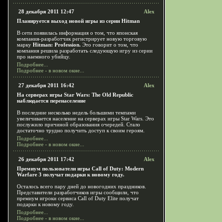
28 декабря 2011 12:47
Alex
Планируется выход новой игры из серии Hitman
В сети появилась информация о том, что японская
компания-разработчик регистрирует новую торговую
марку
Hitman: Profession.
Это говорит о том, что
компания решила разработать следующую игру из серии
про наемного убийцу.
Подробнее...
Подробнее - в новом окне...
27 декабря 2011 16:42
Alex
На серверах игры Star Wars: The Old Republic
наблюдается перенаселение
В последние несколько недель большими темпами
увеличивается население на серверах игры Star Wars. Это
послужило причиной образования очередей. Стало
достаточно трудно получить доступ к своим героям.
Подробнее...
Подробнее - в новом окне...
26 декабря 2011 17:42
Alex
Премиум пользователи игры Call of Duty: Modern
Warfare 3 получат подарки к новому году.
Осталось всего пару дней до новогодних праздников.
Представители разработчиков игры сообщили, что
премиум игроки сервиса Call of Duty Elite получат
подарки к новому году.
Подробнее...
Подробнее - в новом окне...