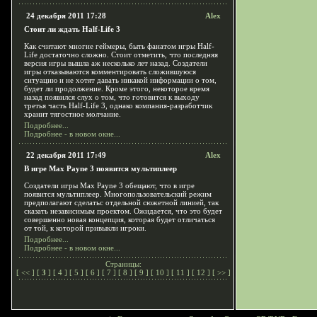
24 декабря 2011 17:28
Alex
Стоит ли ждать Half-Life 3
Как считают многие геймеры, быть фанатом игры Half-
Life достаточно сложно. Стоит отметить, что последняя
версия игры вышла аж несколько лет назад. Создатели
игры отказываются комментировать сложившуюся
ситуацию и не хотят давать никакой информации о том,
будет ли продолжение. Кроме этого, некоторое время
назад появился слух о том, что готовится к выходу
третья часть Half-Life 3, однако компания-разработчик
хранит тягостное молчание.
Подробнее...
Подробнее - в новом окне...
22 декабря 2011 17:49
Alex
В игре Max Payne 3 появится мультиплеер
Создатели игры Max Payne 3 обещают, что в игре
появится мультиплеер. Многопользовательский режим
предполагают сделатьс отдельной сюжетной линией, так
сказать независимым проектом. Ожидается, что это будет
совершенно новая концепция, которая будет отличаться
от той, к которой привыкли игроки.
Подробнее...
Подробнее - в новом окне...
Страницы:
[
<<
] [
3
] [
4
] [
5
] [
6
] [
7
] [
8
] [
9
] [
10
] [
11
] [
12
] [
>>
]