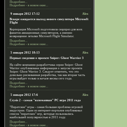
Подробнее...
Подробнее - в новом окне...
9 января 2012 17:12
Alex
Вскоре ожидается выход нового симулятора Microsoft
Flight
Корпорация Microsoft подготовила сюрприз для всех
фанатов авиационных симуляторов, а именно
возвращение леталки Microsoft Flight Simulator.
Подробнее...
Подробнее - в новом окне...
5 января 2012 18:13
Alex
Первые сведения о проекте Sniper: Ghost Warrior 3
На сайте компании-разработчика серии Sniper: Ghost
Warrior опубликована информация о запуске проекта
Sniper: Ghost Warrior 3. Следует отметить, что это
довольно рискованная разработка, так как вторая часть
игры выйдет только в начале весны сего года.
Подробнее...
Подробнее - в новом окне...
5 января 2012 17:6
Alex
Crysis 2 - самая "взломанная" PC игра 2011 года
"Пиратские" игры - самая большая проблема игровой
индустрии. Один из интернет-порталов опубликовал
список "пиратских" игр, которые пользовались
наибольшей популярностью в 2011 году.
Подробнее...
Подробнее - в новом окне...