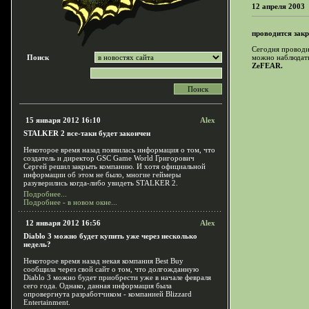
12 апреля 2003
проводится зак
Сегодня проводи
Поиск
можно наблюдат
ZeFEAR.
15 января 2012 16:10
Alex
STALKER 2 все-таки будет закончен
Некоторое время назад появилась информация о том, что
создатель и директор GSC Game World Григорович
Сергей решил закрыть компанию. И хотя официальной
информации об этом не было, многие геймеры
разуверились когда-либо увидеть STALKER 2.
Подробнее...
Подробнее - в новом окне...
12 января 2012 16:56
Alex
Diablo 3 можно будет купить уже через несколько
недель?
Некоторое время назад некая компания Best Buy
сообщила через свой сайт о том, что долгожданную
Diablo 3 можно будет приобрести уже в начале февраля
сего года. Однако, данная информация была
опровергнута разработчиком - компанией Blizzard
Entertainment.