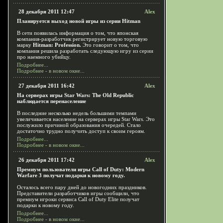
28 декабря 2011 12:47
Alex
Планируется выход новой игры из серии Hitman
В сети появилась информация о том, что японская
компания-разработчик регистрирует новую торговую
марку
Hitman: Profession.
Это говорит о том, что
компания решила разработать следующую игру из серии
про наемного убийцу.
Подробнее...
Подробнее - в новом окне...
27 декабря 2011 16:42
Alex
На серверах игры Star Wars: The Old Republic
наблюдается перенаселение
В последние несколько недель большими темпами
увеличивается население на серверах игры Star Wars. Это
послужило причиной образования очередей. Стало
достаточно трудно получить доступ к своим героям.
Подробнее...
Подробнее - в новом окне...
26 декабря 2011 17:42
Alex
Премиум пользователи игры Call of Duty: Modern
Warfare 3 получат подарки к новому году.
Осталось всего пару дней до новогодних праздников.
Представители разработчиков игры сообщили, что
премиум игроки сервиса Call of Duty Elite получат
подарки к новому году.
Подробнее...
Подробнее - в новом окне...