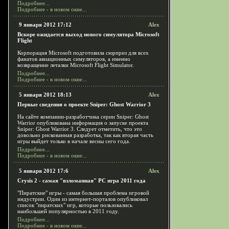
Подробнее...
Подробнее - в новом окне...
9 января 2012 17:12
Alex
Вскоре ожидается выход нового симулятора Microsoft
Flight
Корпорация Microsoft подготовила сюрприз для всех
фанатов авиационных симуляторов, а именно
возвращение леталки Microsoft Flight Simulator.
Подробнее...
Подробнее - в новом окне...
5 января 2012 18:13
Alex
Первые сведения о проекте Sniper: Ghost Warrior 3
На сайте компании-разработчика серии Sniper: Ghost
Warrior опубликована информация о запуске проекта
Sniper: Ghost Warrior 3. Следует отметить, что это
довольно рискованная разработка, так как вторая часть
игры выйдет только в начале весны сего года.
Подробнее...
Подробнее - в новом окне...
5 января 2012 17:6
Alex
Crysis 2 - самая "взломанная" PC игра 2011 года
"Пиратские" игры - самая большая проблема игровой
индустрии. Один из интернет-порталов опубликовал
список "пиратских" игр, которые пользовались
наибольшей популярностью в 2011 году.
Подробнее...
Подробнее - в новом окне...