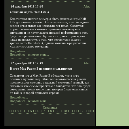
24 декабря 2011 17:28
Alex
Стоит ли ждать Half-Life 3
Как считают многие геймеры, быть фанатом игры Half-
Life достаточно сложно. Стоит отметить, что последняя
версия игры вышла аж несколько лет назад. Создатели
игры отказываются комментировать сложившуюся
ситуацию и не хотят давать никакой информации о том,
будет ли продолжение. Кроме этого, некоторое время
назад появился слух о том, что готовится к выходу
третья часть Half-Life 3, однако компания-разработчик
хранит тягостное молчание.
Подробнее...
Подробнее - в новом окне...
22 декабря 2011 17:49
Alex
В игре Max Payne 3 появится мультиплеер
Создатели игры Max Payne 3 обещают, что в игре
появится мультиплеер. Многопользовательский режим
предполагают сделатьс отдельной сюжетной линией, так
сказать независимым проектом. Ожидается, что это будет
совершенно новая концепция, которая будет отличаться
от той, к которой привыкли игроки.
Подробнее...
Подробнее - в новом окне...
Страницы:
[
<<
] [
3
] [
4
] [
5
] [
6
] [
7
] [
8
] [
9
] [
10
] [
11
] [
12
] [
>>
]