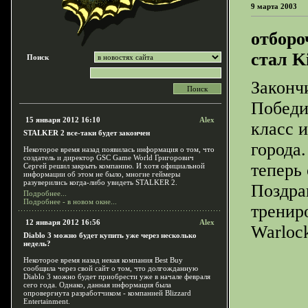
9 марта 2003
отборо
стал Ki
Поиск
Законч
Победит
15 января 2012 16:10
Alex
класс 
STALKER 2 все-таки будет закончен
города
Некоторое время назад появилась информация о том, что
создатель и директор GSC Game World Григорович
теперь 
Сергей решил закрыть компанию. И хотя официальной
информации об этом не было, многие геймеры
разуверились когда-либо увидеть STALKER 2.
Поздра
Подробнее...
Подробнее - в новом окне...
тренир
12 января 2012 16:56
Alex
Warloc
Diablo 3 можно будет купить уже через несколько
недель?
Некоторое время назад некая компания Best Buy
сообщила через свой сайт о том, что долгожданную
Diablo 3 можно будет приобрести уже в начале февраля
сего года. Однако, данная информация была
опровергнута разработчиком - компанией Blizzard
Entertainment.