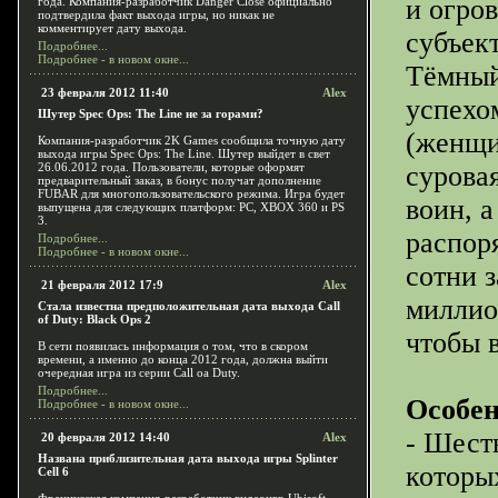
и огро
года. Компания-разработчик Danger Close официально
подтвердила факт выхода игры, но никак не
комментирует дату выхода.
субъек
Подробнее...
Подробнее - в новом окне...
Тёмный
23 февраля 2012 11:40
Alex
успехо
Шутер Spec Ops: The Line не за горами?
(женщи
Компания-разработчик 2K Games сообщила точную дату
выхода игры Spec Ops: The Line. Шутер выйдет в свет
26.06.2012 года. Пользователи, которые оформят
сурова
предварительный заказ, в бонус получат дополнение
FUBAR для многопользовательского режима. Игра будет
воин, 
выпущена для следующих платформ: PC, XBOX 360 и PS
3.
распор
Подробнее...
Подробнее - в новом окне...
сотни 
21 февраля 2012 17:9
Alex
миллион
Стала известна предположительная дата выхода Call
of Duty: Black Ops 2
чтобы 
В сети появилась информация о том, что в скором
времени, а именно до конца 2012 года, должна выйти
очередная игра из серии Call oа Duty.
Подробнее...
Особен
Подробнее - в новом окне...
- Шест
20 февраля 2012 14:40
Alex
Названа приблизительная дата выхода игры Splinter
которы
Cell 6