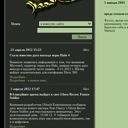
5 января 2003
вроде отошли от
Фуххх, вроде от
Поиск
напоминаем, что
Берегите себя и в
Warlock
22 апреля 2012 15:23
Alex
Стала известна дата выхода игры Halo 4
Накануне появилась информация о том, что компания
Microsoft, издатель серии игр Halo, назвала точную дату
выхода очередной части экшена - 6.11.2012 г. Шутер
выйдет исключительно для платформы Xbox 360.
Подробнее...
Подробнее - в новом окне...
5 апреля 2012 17:47
Alex
В ближайшее время выйдет в свет Ghost Recon: Future
Soldier
Компания-разработчик Ubisoft Entertainment сообщила
дату выхода нового шутера Tom Clancy`s Ghost Recon:
Future Soldier для персонального компьютера. Этот
долгожданный день - 15.06.12. У геймеров будет
возможность купить игру как в коробочном варианте, так
и в цифровом.
Подробнее...