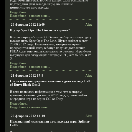
года. Компания-разработчик Danger Close официально
подтвердила факт выхода игры, но никак не
комментирует дату выхода.
Подробнее...
Подробнее - в новом окне...
23 февраля 2012 11:40
Alex
Шутер Spec Ops: The Line не за горами?
Компания-разработчик 2K Games сообщила точную дату
выхода игры Spec Ops: The Line. Шутер выйдет в свет
26.06.2012 года. Пользователи, которые оформят
предварительный заказ, в бонус получат дополнение
FUBAR для многопользовательского режима. Игра будет
выпущена для следующих платформ: PC, XBOX 360 и PS
3.
Подробнее...
Подробнее - в новом окне...
21 февраля 2012 17:9
Alex
Стала известна предположительная дата выхода Call
of Duty: Black Ops 2
В сети появилась информация о том, что в скором
времени, а именно до конца 2012 года, должна выйти
очередная игра из серии Call oа Duty.
Подробнее...
Подробнее - в новом окне...
20 февраля 2012 14:40
Alex
Названа приблизительная дата выхода игры Splinter
Cell 6