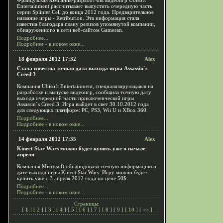
Французская компания-разработчик видеоигр Ubisoft
Entertainment рассчитывает выпустить очередную часть
серии Splinter Cell до конца 2012 года. Предварительное
название игры - Retriburion. Эта информация стала
известна благодаря плану релизов упомянутой компании,
обнаруженного в сети веб-сайтом Gameran.
Подробнее...
Подробнее - в новом окне...
18 февраля 2012 17:32
Alex
Стала известна точная дата выхода игры Assassin`s
Creed 3
Компания Ubisoft Entertainment, специализирующаяся на
разработке и выпуске видеоигр, сообщила точную дату
выхода очередной части приключенческой игры
Assassin`s Creed 3. Игра выйдет в свет 30.10.2012 года
для следующих платформ: PC, PS3, Wii U и XBox 360.
Подробнее...
Подробнее - в новом окне...
14 февраля 2012 17:35
Alex
Kinect Star Wars можно будет купить уже в начале
апреля
Компания Microsoft обнародовала точную информацию о
дате выхода игры Kinect Star Wars. Игру можно будет
купить уже с 3 апреля 2012 года по цене 50$.
Подробнее...
Подробнее - в новом окне...
Страницы:
[
1
] [
2
] [
3
] [
4
] [
5
] [
6
] [
7
] [
8
] [
9
] [
10
] [
>>
]