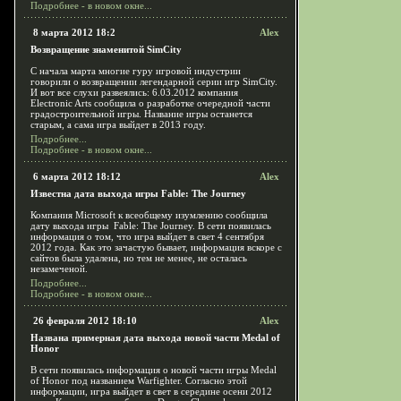
Подробнее - в новом окне...
8 марта 2012 18:2
Alex
Возвращение знаменитой SimCity
С начала марта многие гуру игровой индустрии
говорили о возвращении легендарной серии игр SimCity.
И вот все слухи развеялись: 6.03.2012 компания
Electronic Arts сообщила о разработке очередной части
градостроительной игры. Название игры останется
старым, а сама игра выйдет в 2013 году.
Подробнее...
Подробнее - в новом окне...
6 марта 2012 18:12
Alex
Известна дата выхода игры Fable: The Journey
Компания Microsoft к всеобщему изумлению сообщила
дату выхода игры Fable: The Journey. В сети появилась
информация о том, что игра выйдет в свет 4 сентября
2012 года. Как это зачастую бывает, информация вскоре с
сайтов была удалена, но тем не менее, не осталась
незамеченой.
Подробнее...
Подробнее - в новом окне...
26 февраля 2012 18:10
Alex
Названа примерная дата выхода новой части Medal of
Honor
В сети появилась информация о новой части игры Medal
of Honor под названием Warfighter. Согласно этой
информации, игра выйдет в свет в середине осени 2012