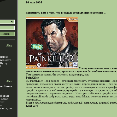
16 мая 2004
напомнить вам о том, что в отделе сетевых игр постоянно ...
Alex
мпания
чную дату
 Шутер
0.
Спешу напомнить вам о том
появляются самые новые, красивые и просто достойные внимания 
Тем самым хотелось бы отметить такую игру, как:
PainKiller
Ты PaintKiller. Твоя работа - зачищать местность от всякой нежити. Т
Alex
артефакта, питающих своей энергией сотни порождений тьмы… Бей всё,
n: Future
не останется ни одного, затем пройди по их дымящимся телам к артефа
придётся делать эту неблагодарную работу в пещерах и джунглях, в з
полузатопленных тюремных подвалах. И в горах тебе тоже придётся это
ообщила
неизбывной злобе забралась даже туда, куда Макар телят не гонял кстат
 Recon:
моргнули…
Этот
В игре присутствует быстрый, подвижный, энергичный сетевой режи
ет
K!u1Vert
ианте, так