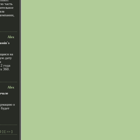
bisoft
ую часть
рительное
ала
компании,
Alex
ssin`s
ющаяся на
ную дату
ы
12 года
x 360.
Alex
ачале
ормацию о
 будет
0
] [
>>
]