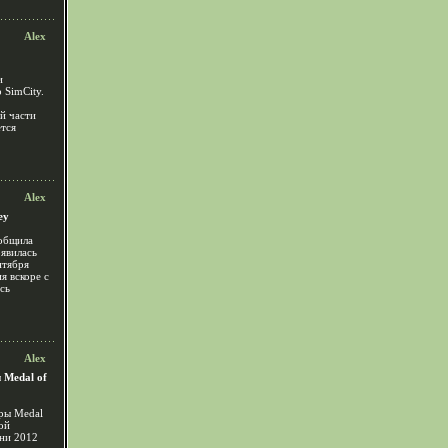
Alex
и
 SimCity.
ой части
ется
Alex
ey
ообщила
оявилась
нтября
я вскоре с
ась
Alex
 Medal of
гры Medal
ой
ени 2012