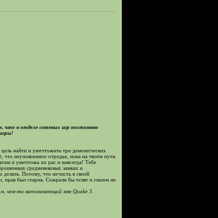
, что в отделе сетевых игр постоянно
игры!
воя цель найти и уничтожить три демонических
 что неупокоенное отродье, пока на твоём пути
ктам и уничтожь их рас и навсегда! Тебе
аброшенных средневековых замках и
 делать. Потому, что нечисть в своей
и, прав был старик. Сожрали бы телят и глазом не
м, чем-то напоминающий мне Quake 3.