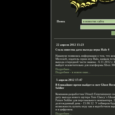
Поиск
22 апреля 2012 15:23
Стала известна дата выхода игры Halo 4
Накануне появилась информация о том, что ко
Microsoft, издатель серии игр Halo, назвала то
выхода очередной части экшена - 6.11.2012 г.
выйдет исключительно для платформы Xbox 36
Подробнее...
Подробнее - в новом окне...
5 апреля 2012 17:47
В ближайшее время выйдет в свет Ghost Reco
Soldier
Компания-разработчик Ubisoft Entertainment с
дату выхода нового шутера Tom Clancy`s Ghost
Future Soldier для персонального компьютера. 
долгожданный день - 15.06.12. У геймеров буд
возможность купить игру как в коробочном вар
и в цифровом.
Подробнее...