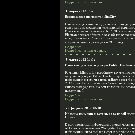
Подробнее - в новом окне...
8 марта 2012 18:2
Возвращение знаменитой SimCity
С начала марта многие гуру игровой индустри
говорили о возвращении легендарной серии игр
И вот все слухи развеялись: 6.03.2012 компания
Electronic Arts сообщила о разработке очередн
градостроительной игры. Название игры остан
старым, а сама игра выйдет в 2013 году.
Подробнее...
Подробнее - в новом окне...
6 марта 2012 18:12
Известна дата выхода игры Fable: The Journ
Компания Microsoft к всеобщему изумлению с
дату выхода игры Fable: The Journey. В сети п
информация о том, что игра выйдет в свет 4 се
2012 года. Как это зачастую бывает, информаци
сайтов была удалена, но тем не менее, не остал
незамеченой.
Подробнее...
Подробнее - в новом окне...
26 февраля 2012 18:10
Названа примерная дата выхода новой части
Honor
В сети появилась информация о новой части и
of Honor под названием Warfighter. Согласно эт
информации, игра выйдет в свет в середине ос