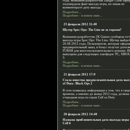
года. Компания-разработчик Danger Close офи
подтвердила факт выхода игры, но никак не
комментирует дату выхода.
Подробнее...
Подробнее - в новом окне...
23 февраля 2012 11:40
Шутер Spec Ops: The Line не за горами?
Компания-разработчик 2K Games сообщила то
выхода игры Spec Ops: The Line. Шутер выйдет
26.06.2012 года. Пользователи, которые оформ
предварительный заказ, в бонус получат допол
FUBAR для многопользовательского режима. И
выпущена для следующих платформ: PC, XBOX 
3.
Подробнее...
Подробнее - в новом окне...
21 февраля 2012 17:9
Стала известна предположительная дата вых
of Duty: Black Ops 2
В сети появилась информация о том, что в ско
времени, а именно до конца 2012 года, должна
очередная игра из серии Call oа Duty.
Подробнее...
Подробнее - в новом окне...
20 февраля 2012 14:40
Названа приблизительная дата выхода игры S
Cell 6