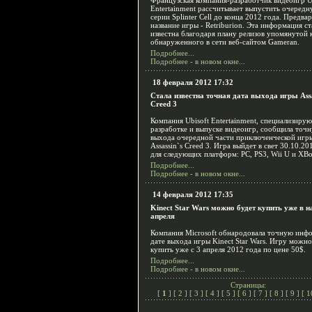
Французская компания-разработчик видеоигр U
Entertainment рассчитывает выпустить очередн
серии Splinter Cell до конца 2012 года. Предва
название игры - Retriburion. Эта информация ст
известна благодаря плану релизов упомянутой 
обнаруженного в сети веб-сайтом Gameran.
Подробнее...
Подробнее - в новом окне...
18 февраля 2012 17:32
Стала известна точная дата выхода игры Assa
Creed 3
Компания Ubisoft Entertainment, специализиру
разработке и выпуске видеоигр, сообщила точ
выхода очередной части приключенческой игр
Assassin`s Creed 3. Игра выйдет в свет 30.10.20
для следующих платформ: PC, PS3, Wii U и XBo
Подробнее...
Подробнее - в новом окне...
14 февраля 2012 17:35
Kinect Star Wars можно будет купить уже в н
апреля
Компания Microsoft обнародовала точную инф
дате выхода игры Kinect Star Wars. Игру можно
купить уже с 3 апреля 2012 года по цене 50$.
Подробнее...
Подробнее - в новом окне...
Страницы:
[
1
] [
2
] [
3
] [
4
] [
5
] [
6
] [
7
] [
8
] [
9
] [
1