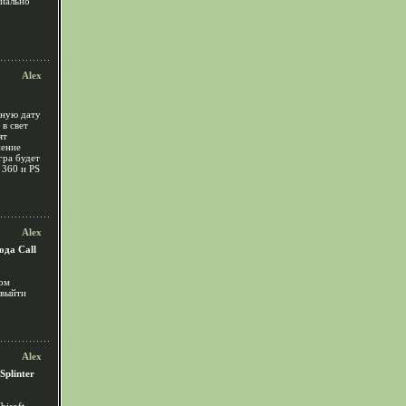
циально
Alex
чную дату
 в свет
ят
нение
гра будет
360 и PS
Alex
ода Call
ром
 выйти
Alex
plinter