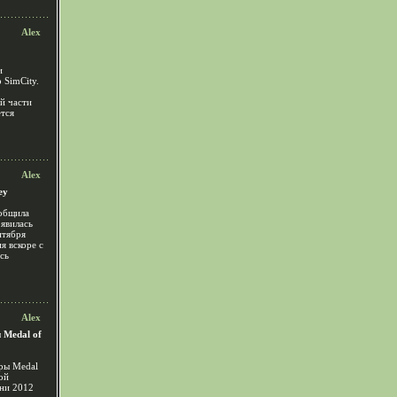
Alex
и
 SimCity.
ой части
ется
Alex
ey
ообщила
оявилась
нтября
я вскоре с
ась
Alex
 Medal of
гры Medal
ой
ени 2012