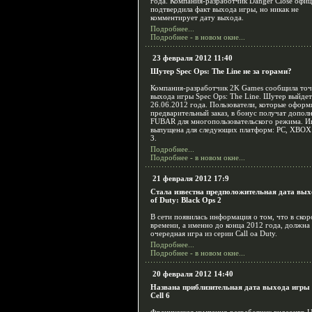
года. Компания-разработчик Danger Close офи
подтвердила факт выхода игры, но никак не
комментирует дату выхода.
Подробнее...
Подробнее - в новом окне...
23 февраля 2012 11:40
Шутер Spec Ops: The Line не за горами?
Компания-разработчик 2K Games сообщила то
выхода игры Spec Ops: The Line. Шутер выйдет
26.06.2012 года. Пользователи, которые оформ
предварительный заказ, в бонус получат допол
FUBAR для многопользовательского режима. И
выпущена для следующих платформ: PC, XBOX 
3.
Подробнее...
Подробнее - в новом окне...
21 февраля 2012 17:9
Стала известна предположительная дата вых
of Duty: Black Ops 2
В сети появилась информация о том, что в ско
времени, а именно до конца 2012 года, должна
очередная игра из серии Call oа Duty.
Подробнее...
Подробнее - в новом окне...
20 февраля 2012 14:40
Названа приблизительная дата выхода игры S
Cell 6