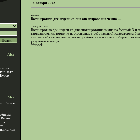
16 ноября 2002
чемп.
Вот и прошло две недели со дня анонсирования чемпа ...
Завтра чемп.
Вот и прошло две недели со дня анонсирования чемпа по Warcraft 3 и з
варкрафтеры (которые не постеснялись о себе заявить) Краматорска бу
считает себя отцом или хочет испробовать свои силы сообщаю, что еще
результатов завтра.
Warlock.
Alex
мпания
чную дату
 Шутер
0.
Alex
n: Future
ообщила
 Recon:
Этот
ет
ианте, так