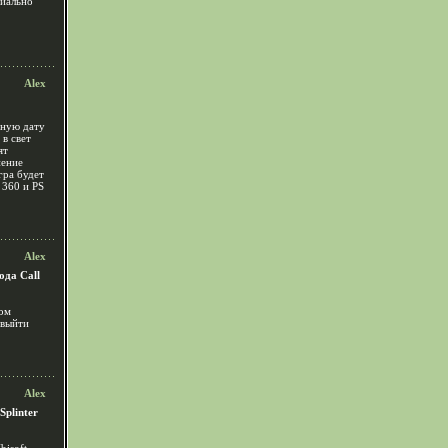
циально
Alex
чную дату
 в свет
ят
нение
гра будет
360 и PS
Alex
ода Call
ром
 выйти
Alex
plinter