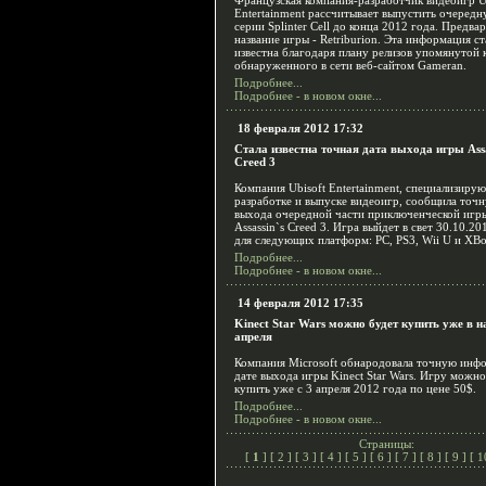
Французская компания-разработчик видеоигр U
Entertainment рассчитывает выпустить очередн
серии Splinter Cell до конца 2012 года. Предва
название игры - Retriburion. Эта информация ст
известна благодаря плану релизов упомянутой 
обнаруженного в сети веб-сайтом Gameran.
Подробнее...
Подробнее - в новом окне...
18 февраля 2012 17:32
Стала известна точная дата выхода игры Assa
Creed 3
Компания Ubisoft Entertainment, специализиру
разработке и выпуске видеоигр, сообщила точ
выхода очередной части приключенческой игр
Assassin`s Creed 3. Игра выйдет в свет 30.10.20
для следующих платформ: PC, PS3, Wii U и XBo
Подробнее...
Подробнее - в новом окне...
14 февраля 2012 17:35
Kinect Star Wars можно будет купить уже в н
апреля
Компания Microsoft обнародовала точную инф
дате выхода игры Kinect Star Wars. Игру можно
купить уже с 3 апреля 2012 года по цене 50$.
Подробнее...
Подробнее - в новом окне...
Страницы:
[
1
] [
2
] [
3
] [
4
] [
5
] [
6
] [
7
] [
8
] [
9
] [
1