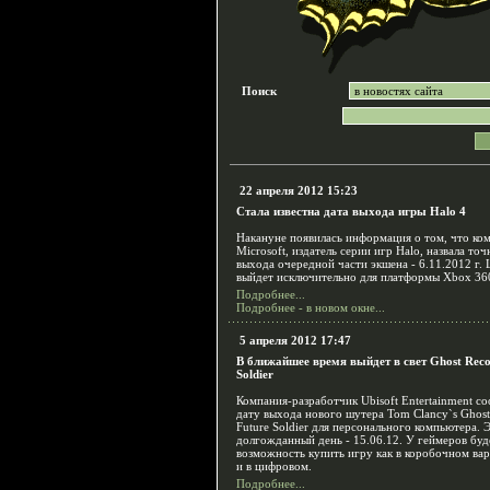
Поиск
22 апреля 2012 15:23
Стала известна дата выхода игры Halo 4
Накануне появилась информация о том, что ко
Microsoft, издатель серии игр Halo, назвала то
выхода очередной части экшена - 6.11.2012 г.
выйдет исключительно для платформы Xbox 36
Подробнее...
Подробнее - в новом окне...
5 апреля 2012 17:47
В ближайшее время выйдет в свет Ghost Reco
Soldier
Компания-разработчик Ubisoft Entertainment с
дату выхода нового шутера Tom Clancy`s Ghost
Future Soldier для персонального компьютера. 
долгожданный день - 15.06.12. У геймеров буд
возможность купить игру как в коробочном вар
и в цифровом.
Подробнее...