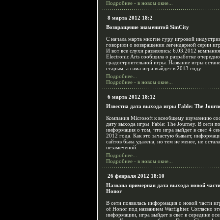
Подробнее - в новом окне...
8 марта 2012 18:2
Возвращение знаменитой SimCity
С начала марта многие гуру игровой индустри
говорили о возвращении легендарной серии игр
И вот все слухи развеялись: 6.03.2012 компания
Electronic Arts сообщила о разработке очередн
градостроительной игры. Название игры остан
старым, а сама игра выйдет в 2013 году.
Подробнее...
Подробнее - в новом окне...
6 марта 2012 18:12
Известна дата выхода игры Fable: The Journ
Компания Microsoft к всеобщему изумлению с
дату выхода игры Fable: The Journey. В сети п
информация о том, что игра выйдет в свет 4 се
2012 года. Как это зачастую бывает, информаци
сайтов была удалена, но тем не менее, не остал
незамеченой.
Подробнее...
Подробнее - в новом окне...
26 февраля 2012 18:10
Названа примерная дата выхода новой части
Honor
В сети появилась информация о новой части и
of Honor под названием Warfighter. Согласно эт
информации, игра выйдет в свет в середине ос