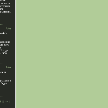
bisoft
ую часть
рительное
ала
компании,
Alex
ssin`s
ющаяся на
ную дату
ы
12 года
x 360.
Alex
ачале
ормацию о
 будет
0
] [
>>
]