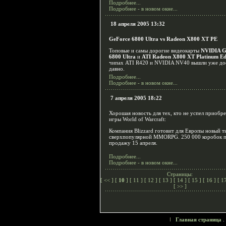
Подробнее...
Подробнее - в новом окне...
18 апреля 2005 13:32
GeForce 6800 Ultra vs Radeon X800 XT PE
Топовые и самы дорогие видеокарты
NVIDIA G
6800 Ultra
и
ATI Radeon X800 XT Platinum Ed
чипах ATI R420 и NVIDIA NV40 вышли уже до
давно.
Подробнее...
Подробнее - в новом окне...
7 апреля 2005 18:22
Хорошая новость для тех, кто не успел приобр
игры World of Warcraft:
Компания Blizzard готовит для Европы новый т
сверхпопулярной MMORPG. 250 000 коробок п
продажу 15 апреля.
Подробнее...
Подробнее - в новом окне...
Страницы:
[
<<
] [
10
] [
11
] [
12
] [
13
] [
14
] [
15
] [
16
] [
1
[
>>
]
Главная страница
.