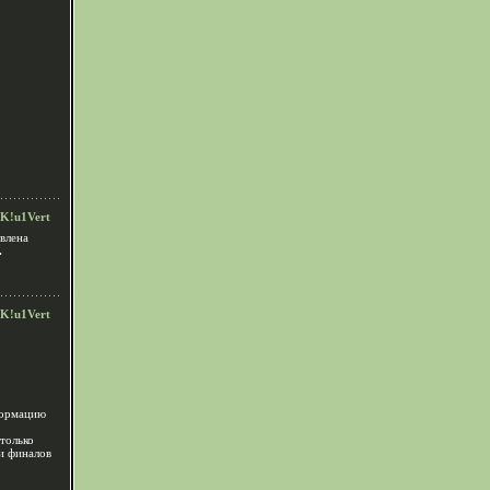
K!u1Vert
влена
.
K!u1Vert
формацию
только
и финалов