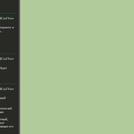
K!u1Vert
тернете и
ь,
ю
K!u1Vert
ойдет
K!u1Vert
ашей
итателей
ими
стный,
воё
вящая его