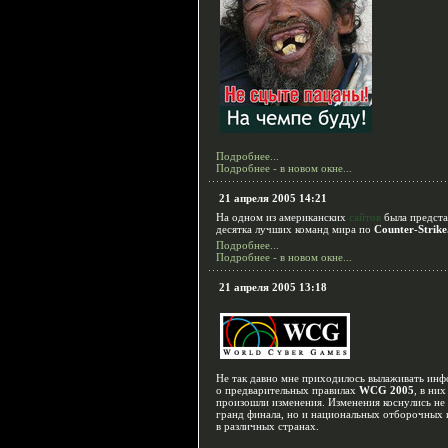
Подробнее...
Подробнее - в новом окне...
21 апреля 2005 14:21
На одном из американских
сайтов
была предста
десятка лучших команд мира по
Counter-Strike
Подробнее...
Подробнее - в новом окне...
21 апреля 2005 13:18
Не так давно мне приходилось вылаживать ин
о предварительных правилах
WCG 2005
, в них
произошли изменения. Изменения коснулись не 
гранд финала, но и национальных отборочных 
в различных странах.