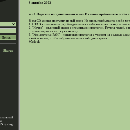
3 октября 2002
зал CD-дисков поступил новый завоз. Из вновь прибывшего особо хо
В зал CD-дисков поступил новый завоз. Из вновь прибывшего особо хот
1. GTA 3 - отличная игра, объединившая в себе несколько жанров, кто 
2. "Нечто" - отличный экшен с элементами стратегии. Группа людей, от
что некоторые из них - уже нелюди...
3. "Код доступа: РАЙ" - пошаговая стратегия с упором на ролевые элем
в ней есть все, чтобы забрать все ваше свободное время.
Warlock
Shurup
ртуальный
'a,
US Spring