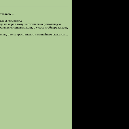
телось ...
елось отметить:
еще не играл тому настоятельно рекомендую.
резаная от цивилизации, с ужасом обнаруживает,
енты, очень красочная, с нелинейным сюжетом...