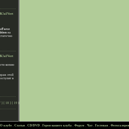
K!u1Vert
eForce
ition
на
статочно
K!u1Vert
ести копию
ираж этой
оступят в
7
] [
18
] [
19
]
О клубе
.
Статьи
.
CD/DVD
.
Герои нашего клуба
.
Форум
.
Чат
.
Гостевая
.
Фотогалере