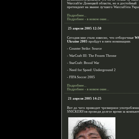
Warcraft'er Донецкой области, но и достойный
претендент на звание лучшего Warcraft'era Укр
Подробнее...
Подробнее - в новом окне...
25 апреля 2005 12:50
Сегодня мне стало извесно, что отборочные
W
Ukraine 2005
пройдут в пяти номинациях
- Counter Strike: Source
- WarCraft III: The Frozen Throne
- StarCraft: Brood War
- Need for Speed: Underground 2
- FIFA Soccer 2005
Подробнее...
Подробнее - в новом окне...
21 апреля 2005 14:25
Вот до чего приводит чрезмерное употреблени
SNICKERS'ов проводя долгое время за компьют