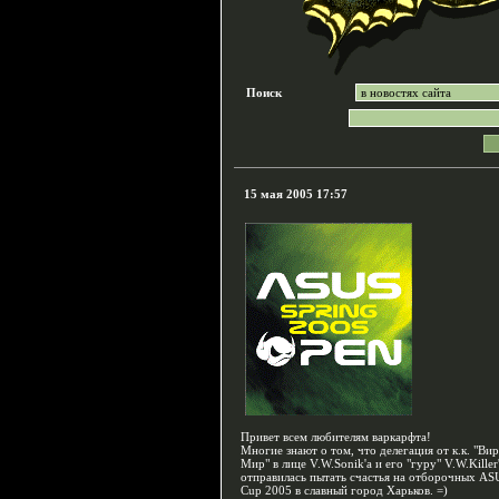
Поиск
15 мая 2005 17:57
Привет всем любителям варкарфта!
Многие знают о том, что делегация от к.к. "Ви
Мир" в лице V.W.Sonik'a и его "гуру" V.W.Killer
отправилась пытать счастья на отборочных AS
Cup 2005 в славный город Харьков. =)