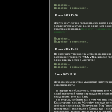
Подробнее...
Подробнее - в новом окне...
11 мая 2005 15:50
Для тех кому скучно проводить своё время в ин
больше нечем заняться, т.к. на улице идёт дожд
предлагаю поиграть в
flash-игру "Защити сво
крепость".
Подробнее...
Подробнее - в новом окне...
11 мая 2005 15:23
На днях были утверждены место проведения и
расписание грядужего
WCG 2005
, которое пр
ближе к концу осени в Сингапуре.
Подробнее...
Подробнее - в новом окне...
3 мая 2005 10:52
Доброго времени суток уважаемые читатели н
новостной ленты!
- во-первых мне бы хотелось поздравить всех ч
нашей новостной ленты с прошедшими весенн
праздниками, всех вам благ;
- а во вторых, сообщить вам о том, что наш ме
Краматорский папа по Warcraft'у, проводя всё с
свободное время в к.к."Виртуальный Мир" (пос
тренировкам), выдвинулся в Донецк, где и имел
возможность доказать что он не только лучший