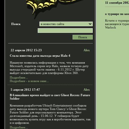
11 сентября 200
о турнире по ко
Кстати о турнире
Поиск
касающееся турн
Warlock
22 апреля 2012 15:23
Alex
Стала известна дата выхода игры Halo 4
Накануне появилась информация о том, что компания
Microsoft, издатель серии игр Halo, назвала точную дату
выхода очередной части экшена - 6.11.2012 г. Шутер
выйдет исключительно для платформы Xbox 360.
Подробнее...
Подробнее - в новом окне...
5 апреля 2012 17:47
Alex
В ближайшее время выйдет в свет Ghost Recon: Future
Soldier
Компания-разработчик Ubisoft Entertainment сообщила
дату выхода нового шутера Tom Clancy`s Ghost Recon:
Future Soldier для персонального компьютера. Этот
долгожданный день - 15.06.12. У геймеров будет
возможность купить игру как в коробочном варианте, так
и в цифровом.
Подробнее...