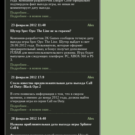
года. Компания-разработчик Danger Close официально
подтвердила факт выхода игры, но никак не
комментирует дату выхода.
Подробнее...
Подробнее - в новом окне...
23 февраля 2012 11:40
Alex
Шутер Spec Ops: The Line не за горами?
Компания-разработчик 2K Games сообщила точную дату
выхода игры Spec Ops: The Line. Шутер выйдет в свет
26.06.2012 года. Пользователи, которые оформят
предварительный заказ, в бонус получат дополнение
FUBAR для многопользовательского режима. Игра будет
выпущена для следующих платформ: PC, XBOX 360 и PS
3.
Подробнее...
Подробнее - в новом окне...
21 февраля 2012 17:9
Alex
Стала известна предположительная дата выхода Call
of Duty: Black Ops 2
В сети появилась информация о том, что в скором
времени, а именно до конца 2012 года, должна выйти
очередная игра из серии Call oа Duty.
Подробнее...
Подробнее - в новом окне...
20 февраля 2012 14:40
Alex
Названа приблизительная дата выхода игры Splinter
Cell 6