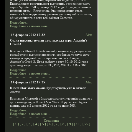
Французская компания-разработчик видеоигр Ubisoft
Entertainment рассчитывает выпустить очередную часть
серии Splinter Cell до конца 2012 года. Предварительное
название игры - Retriburion. Эта информация стала
известна благодаря плану релизов упомянутой компании,
обнаруженного в сети веб-сайтом Gameran.
Подробнее...
Подробнее - в новом окне...
18 февраля 2012 17:32
Alex
Стала известна точная дата выхода игры Assassin`s
Creed 3
Компания Ubisoft Entertainment, специализирующаяся на
разработке и выпуске видеоигр, сообщила точную дату
выхода очередной части приключенческой игры
Assassin`s Creed 3. Игра выйдет в свет 30.10.2012 года
для следующих платформ: PC, PS3, Wii U и XBox 360.
Подробнее...
Подробнее - в новом окне...
14 февраля 2012 17:35
Alex
Kinect Star Wars можно будет купить уже в начале
апреля
Компания Microsoft обнародовала точную информацию о
дате выхода игры Kinect Star Wars. Игру можно будет
купить уже с 3 апреля 2012 года по цене 50$.
Подробнее...
Подробнее - в новом окне...
Страницы:
[
1
] [
2
] [
3
] [
4
] [
5
] [
6
] [
7
] [
8
] [
9
] [
10
] [
>>
]