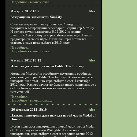
Подробнее - в новом окне...
8 марта 2012 18:2
Alex
Возвращение знаменитой SimCity
С начала марта многие гуру игровой индустрии
говорили о возвращении легендарной серии игр SimCity.
И вот все слухи развеялись: 6.03.2012 компания
Electronic Arts сообщила о разработке очередной части
градостроительной игры. Название игры останется
старым, а сама игра выйдет в 2013 году.
Подробнее...
Подробнее - в новом окне...
6 марта 2012 18:12
Alex
Известна дата выхода игры Fable: The Journey
Компания Microsoft к всеобщему изумлению сообщила
дату выхода игры Fable: The Journey. В сети появилась
информация о том, что игра выйдет в свет 4 сентября
2012 года. Как это зачастую бывает, информация вскоре с
сайтов была удалена, но тем не менее, не осталась
незамеченой.
Подробнее...
Подробнее - в новом окне...
26 февраля 2012 18:10
Alex
Названа примерная дата выхода новой части Medal of
Honor
В сети появилась информация о новой части игры Medal
of Honor под названием Warfighter. Согласно этой
информации, игра выйдет в свет в середине осени 2012