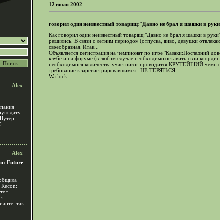
12 июля 2002
говорил один неизвестный товарищ:"Давно не брал я шашки в руки"..
Как говорил один неизвестный товарищ:"Давно не брал я шашки в руки"
решились. В связи с летним периодом (отпуска, пиво, девушки отвлека
своеобразная. Итак...
Объявляется регистрация на чемпионат по игре "Казаки:Последний дов
клубе и на форуме (в любом случае необходимо оставить свои координ
необходимого количества участников проводится КРУТЕЙШИЙ чемп с
требование к зарегистрировавшимся - НЕ ТЕРЯТЬСЯ.
Warlock
Alex
мпания
чную дату
 Шутер
0.
Alex
n: Future
ообщила
 Recon:
Этот
ет
ианте, так