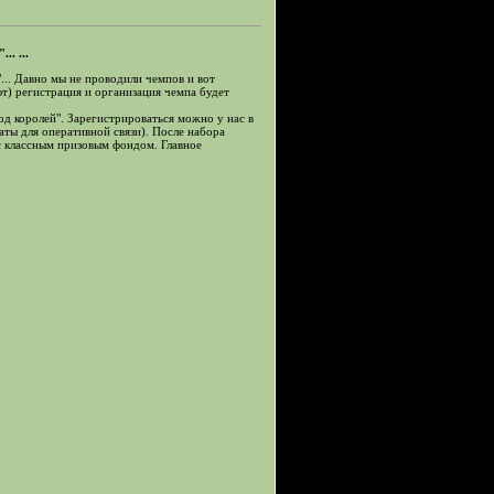
. ...
... Давно мы не проводили чемпов и вот
ют) регистрация и организация чемпа будет
од королей". Зарегистрироваться можно у нас в
аты для оперативной связи). После набора
 классным призовым фондом. Главное