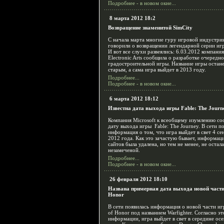
Подробнее - в новом окне...
8 марта 2012 18:2
Возвращение знаменитой SimCity
С начала марта многие гуру игровой индустри
говорили о возвращении легендарной серии игр
И вот все слухи развеялись: 6.03.2012 компания
Electronic Arts сообщила о разработке очередн
градостроительной игры. Название игры остан
старым, а сама игра выйдет в 2013 году.
Подробнее...
Подробнее - в новом окне...
6 марта 2012 18:12
Известна дата выхода игры Fable: The Journ
Компания Microsoft к всеобщему изумлению с
дату выхода игры Fable: The Journey. В сети п
информация о том, что игра выйдет в свет 4 се
2012 года. Как это зачастую бывает, информаци
сайтов была удалена, но тем не менее, не остал
незамеченой.
Подробнее...
Подробнее - в новом окне...
26 февраля 2012 18:10
Названа примерная дата выхода новой части
Honor
В сети появилась информация о новой части и
of Honor под названием Warfighter. Согласно эт
информации, игра выйдет в свет в середине ос