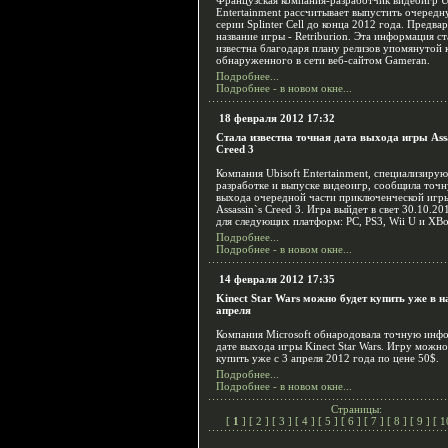
Французская компания-разработчик видеоигр U
Entertainment рассчитывает выпустить очередн
серии Splinter Cell до конца 2012 года. Предва
название игры - Retriburion. Эта информация ст
известна благодаря плану релизов упомянутой 
обнаруженного в сети веб-сайтом Gameran.
Подробнее...
Подробнее - в новом окне...
18 февраля 2012 17:32
Стала известна точная дата выхода игры Assa
Creed 3
Компания Ubisoft Entertainment, специализиру
разработке и выпуске видеоигр, сообщила точ
выхода очередной части приключенческой игр
Assassin`s Creed 3. Игра выйдет в свет 30.10.20
для следующих платформ: PC, PS3, Wii U и XBo
Подробнее...
Подробнее - в новом окне...
14 февраля 2012 17:35
Kinect Star Wars можно будет купить уже в н
апреля
Компания Microsoft обнародовала точную инф
дате выхода игры Kinect Star Wars. Игру можно
купить уже с 3 апреля 2012 года по цене 50$.
Подробнее...
Подробнее - в новом окне...
Страницы:
[
1
] [
2
] [
3
] [
4
] [
5
] [
6
] [
7
] [
8
] [
9
] [
1