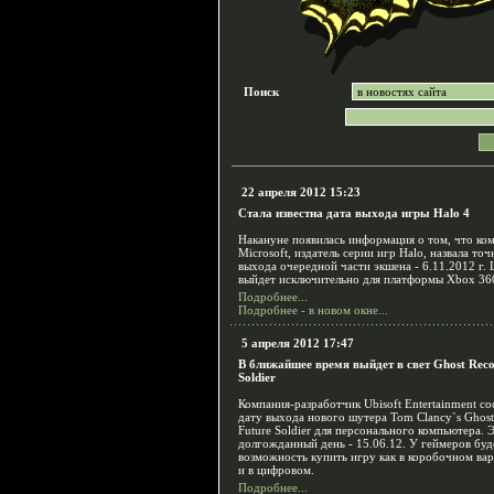
Поиск
22 апреля 2012 15:23
Стала известна дата выхода игры Halo 4
Накануне появилась информация о том, что ко
Microsoft, издатель серии игр Halo, назвала то
выхода очередной части экшена - 6.11.2012 г.
выйдет исключительно для платформы Xbox 36
Подробнее...
Подробнее - в новом окне...
5 апреля 2012 17:47
В ближайшее время выйдет в свет Ghost Reco
Soldier
Компания-разработчик Ubisoft Entertainment с
дату выхода нового шутера Tom Clancy`s Ghost
Future Soldier для персонального компьютера. 
долгожданный день - 15.06.12. У геймеров буд
возможность купить игру как в коробочном вар
и в цифровом.
Подробнее...