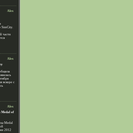
Alex
и
 SimCity.
ой части
ется
Alex
ey
ообщила
оявилась
нтября
я вскоре с
ась
Alex
 Medal of
гры Medal
ой
ени 2012