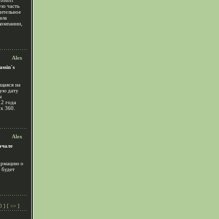
bisoft
ую часть
рительное
ала
компании,
Alex
ssin`s
ющаяся на
ную дату
ы
12 года
x 360.
Alex
ачале
ормацию о
 будет
0
] [
>>
]