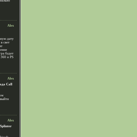
циально
Alex
чную дату
 в свет
ят
нение
гра будет
360 и PS
Alex
ода Call
ром
 выйти
Alex
plinter