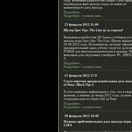
года. Компания-разработчик Danger Close офи
подтвердила факт выхода игры, но никак не
комментирует дату выхода.
Подробнее...
Подробнее - в новом окне...
23 февраля 2012 11:40
Шутер Spec Ops: The Line не за горами?
Компания-разработчик 2K Games сообщила то
выхода игры Spec Ops: The Line. Шутер выйдет
26.06.2012 года. Пользователи, которые оформ
предварительный заказ, в бонус получат допол
FUBAR для многопользовательского режима. И
выпущена для следующих платформ: PC, XBOX 
3.
Подробнее...
Подробнее - в новом окне...
21 февраля 2012 17:9
Стала известна предположительная дата вых
of Duty: Black Ops 2
В сети появилась информация о том, что в ско
времени, а именно до конца 2012 года, должна
очередная игра из серии Call oа Duty.
Подробнее...
Подробнее - в новом окне...
20 февраля 2012 14:40
Названа приблизительная дата выхода игры S
Cell 6