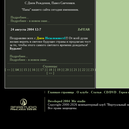
С Днем Рождения, Павел Савченков.
"Папа" нашего сайта сегодня именинник.
Подробнее...
Подробнее - в новом окне...
24 августа 2004 12:7
ZeFEAR
Поздравляю всех с
Днем
Незалежност1
!!
От всей души
желаю верить в светлое будущее страны и предлагаю тост
за то, чтобы этого самого светлого времени дождаться!
Будьмо!
Подробнее...
Подробнее - в новом окне...
Страницы:
[
<<
] [
14
] [
15
] [
16
] [
17
] [
18
] [
19
] [
20
] [
21
] [
22
] [
23
]
[
>>
]
Главная страница
.
О клубе
.
Статьи
.
CD/DVD
.
Герои 
Developed 2004 Эfir studio
Copyright 2000-2026 компьютерный клуб "Виртуальный м
Все права защищены.