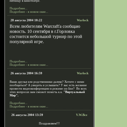
пятницу в кинотеатре.
Подробнее...
Подробнее - в новом окне...
28 августа 2004 10:22
Warlock
Всем любителям W
a
r
c
r
a
f
t'
a
сообщаю
новость. 10
c
ентября в г.Горловка
состоится небольшой турнир по этой
популярной игре.
Подробнее...
Подробнее - в новом окне...
26 августа 2004 16:59
Warlock
Ваши друзья или родственники далеко? Хотите с ними
пообщаться? А увидеть и услышать? У вас есть желание
провести видеоконференцию в режиме on-line? Во всех
этих вопросах вам сможет помочь к.к.
"Виртуальный
Мир".
Подробнее...
Подробнее - в новом окне...
26 августа 2004 13:59
V.W.Bce
Поздравляем!!!