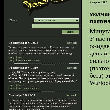
5 апреля 2002
молчан
появил
Поиск
Минута
У нас п
16 сентября 2004 15:13
Warlock
ожидае
Вирусы, как много в этом слове :). Если вы читаете эту
новость, то вы - пользователь интернета, а значит
день и 
проблема заражения вашего компьютера вам не чужда
Подробнее...
сильно
Подробнее - в новом окне...
(поэто
12 сентября 2004 11:10
Warlock
Вчера, 10.09 в Горловке прошел турнир
бета) 
по Warcraft TFT. Съехались крафтеры со всей донецкой
области. Честь Краматорска отправились защищать
Warloc
четыре игрока, тренерующихся в к.к. "Виртуальный Мир"
Подробнее...
Подробнее - в новом окне...
7 сентября 2004 8:32
Warlock
Отгуляло лето, прошла пора отдыха и турниров. Теперь
так просто не поедешь за "тридевять земель" на захудалый
турнирчик. Чем же занимаются варкрафтеры нашей
команды и "сочувствующие" ?