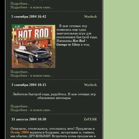
Подробнее...
Подробнее - в новом окне...
5 сентября 2004 16:42
Warlock
В зале сетевых игр
появилась еще одна
замечательная игра для
поклонников быстрой езды.
Изюминка
Hot Rod -
Garage to Glory
в том,
Подробнее...
Подробнее - в новом окне...
3 сентября 2004 10:15
Warlock
Любители быстрой езды, радуйтесь. В зале сетевых игр
обновление автопарка
Подробнее...
Подробнее - в новом окне...
31 августа 2004 10:30
ZeFEAR
Отшумело, отплескалось, отоспалось лето! Предлагаю в
Осень`2004
ворваться бодрыми, загорелыми и, главное,
как обычно ДРУЖНЫМИ! Встретить осень предлагаю в