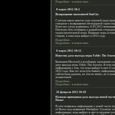
Подробнее - в новом окне...
8 марта 2012 18:2
Возвращение знаменитой SimCity
С начала марта многие гуру игровой индустри
говорили о возвращении легендарной серии игр
И вот все слухи развеялись: 6.03.2012 компания
Electronic Arts сообщила о разработке очередн
градостроительной игры. Название игры остан
старым, а сама игра выйдет в 2013 году.
Подробнее...
Подробнее - в новом окне...
6 марта 2012 18:12
Известна дата выхода игры Fable: The Journ
Компания Microsoft к всеобщему изумлению с
дату выхода игры Fable: The Journey. В сети п
информация о том, что игра выйдет в свет 4 се
2012 года. Как это зачастую бывает, информаци
сайтов была удалена, но тем не менее, не остал
незамеченой.
Подробнее...
Подробнее - в новом окне...
26 февраля 2012 18:10
Названа примерная дата выхода новой части
Honor
В сети появилась информация о новой части и
of Honor под названием Warfighter. Согласно эт
информации, игра выйдет в свет в середине ос