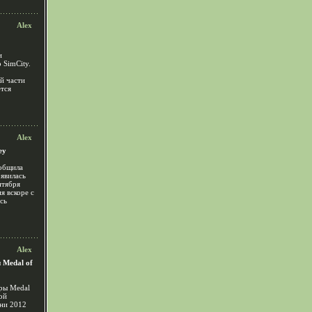
Alex
и
 SimCity.
ой части
ется
Alex
ey
ообщила
оявилась
нтября
я вскоре с
ась
Alex
 Medal of
гры Medal
ой
ени 2012