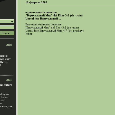
16 февраля 2002
одни отличные новости:
"Виртуальный Мир" def Eltor 3:2 (de_train)
Unreal lose Виртуальный ...
Ещё одни отличные новости:
"Виртуальный Мир" def Eltor 3:2 (de_train)
Unreal lose Виртуальный Мир 4:7 (de_prodigy)
White
Alex
мпания
чную дату
 Шутер
0.
Alex
n: Future
ообщила
 Recon:
Этот
ет
ианте, так