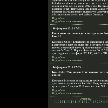
Французская компания-разработчик видеоигр U
Entertainment рассчитывает выпустить очередн
серии Splinter Cell до конца 2012 года. Предва
название игры - Retriburion. Эта информация ст
известна благодаря плану релизов упомянутой 
обнаруженного в сети веб-сайтом Gameran.
Подробнее...
Подробнее - в новом окне...
18 февраля 2012 17:32
Стала известна точная дата выхода игры Assa
Creed 3
Компания Ubisoft Entertainment, специализиру
разработке и выпуске видеоигр, сообщила точ
выхода очередной части приключенческой игр
Assassin`s Creed 3. Игра выйдет в свет 30.10.20
для следующих платформ: PC, PS3, Wii U и XBo
Подробнее...
Подробнее - в новом окне...
14 февраля 2012 17:35
Kinect Star Wars можно будет купить уже в н
апреля
Компания Microsoft обнародовала точную инф
дате выхода игры Kinect Star Wars. Игру можно
купить уже с 3 апреля 2012 года по цене 50$.
Подробнее...
Подробнее - в новом окне...
Страницы:
[
1
] [
2
] [
3
] [
4
] [
5
] [
6
] [
7
] [
8
] [
9
] [
1