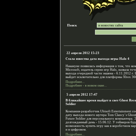
Поиск
22 апреля 2012 15:23
Стала известна дата выхода игры Halo 4
Накануне появилась информация о том, что ко
Microsoft, издатель серии игр Halo, назвала то
выхода очередной части экшена - 6.11.2012 г.
выйдет исключительно для платформы Xbox 36
Подробнее...
Подробнее - в новом окне...
5 апреля 2012 17:47
В ближайшее время выйдет в свет Ghost Reco
Soldier
Компания-разработчик Ubisoft Entertainment с
дату выхода нового шутера Tom Clancy`s Ghost
Future Soldier для персонального компьютера. 
долгожданный день - 15.06.12. У геймеров буд
возможность купить игру как в коробочном вар
и в цифровом.
Подробнее...