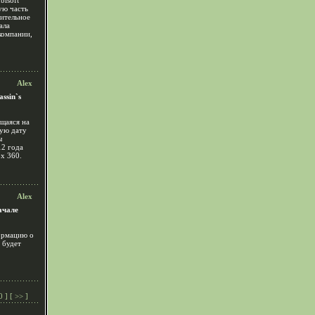
bisoft
ую часть
рительное
ала
компании,
Alex
ssin`s
ющаяся на
ную дату
ы
12 года
x 360.
Alex
ачале
ормацию о
 будет
0
] [
>>
]