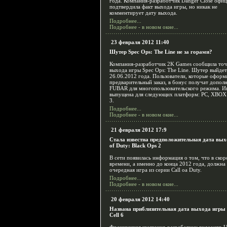
года. Компания-разработчик Danger Close офи
подтвердила факт выхода игры, но никак не
комментирует дату выхода.
Подробнее...
Подробнее - в новом окне...
23 февраля 2012 11:40
Шутер Spec Ops: The Line не за горами?
Компания-разработчик 2K Games сообщила то
выхода игры Spec Ops: The Line. Шутер выйдет
26.06.2012 года. Пользователи, которые оформ
предварительный заказ, в бонус получат допол
FUBAR для многопользовательского режима. И
выпущена для следующих платформ: PC, XBOX 
3.
Подробнее...
Подробнее - в новом окне...
21 февраля 2012 17:9
Стала известна предположительная дата вых
of Duty: Black Ops 2
В сети появилась информация о том, что в ско
времени, а именно до конца 2012 года, должна
очередная игра из серии Call oа Duty.
Подробнее...
Подробнее - в новом окне...
20 февраля 2012 14:40
Названа приблизительная дата выхода игры S
Cell 6