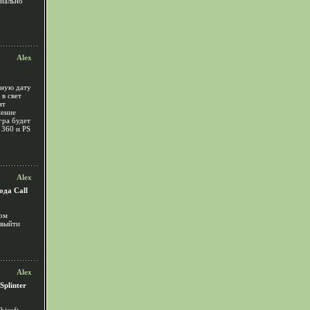
циально
Alex
чную дату
 в свет
ят
нение
гра будет
360 и PS
Alex
ода Call
ром
 выйти
Alex
plinter