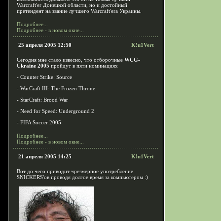
Warcraft'er Донецкой области, но и достойный
претендент на звание лучшего Warcraft'era Украины.
Подробнее...
Подробнее - в новом окне...
25 апреля 2005 12:50
K!u1Vert
Сегодня мне стало извесно, что отборочные
WCG-
Ukraine 2005
пройдут в пяти номинациях
- Counter Strike: Source
- WarCraft III: The Frozen Throne
- StarCraft: Brood War
- Need for Speed: Underground 2
- FIFA Soccer 2005
Подробнее...
Подробнее - в новом окне...
21 апреля 2005 14:25
K!u1Vert
Вот до чего приводит чрезмерное употребление
SNICKERS'ов проводя долгое время за компьютером :)