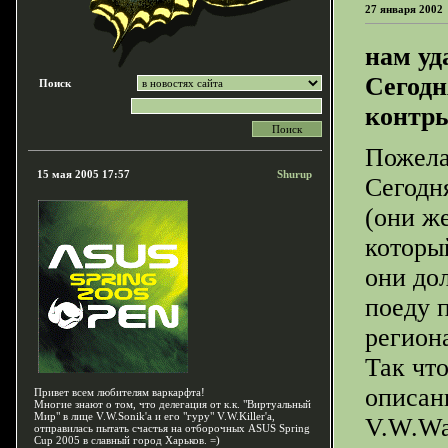
27 января 2002
нам уд
Сегодн
Поиск
контры
Пожела
15 мая 2005 17:57
Shurup
Сегодн
(они же
которы
они дол
поеду 
региона
Так чт
описан
Привет всем любителям варкарфта!
Многие знают о том, что делегация от к.к. "Виртуальный
Мир" в лице V.W.Sonik'a и его "гуру" V.W.Killer'a,
V.W.Wa
отправилась пытать счастья на отборочных ASUS Spring
Cup 2005 в славный город Харьков. =)