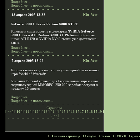
Подробнее...
Подробнее - в новом окне...
18 апреля 2005 13:32
K!u1Vert
GeForce 6800 Ultra vs Radeon X800 XT PE
Топовые и самы дорогие видеокарты
NVIDIA GeForce
6800 Ultra
и
ATI Radeon X800 XT Platinum Edition
на
чипах ATI R420 и NVIDIA NV40 вышли уже достаточно
давно.
Подробнее...
Подробнее - в новом окне...
7 апреля 2005 18:22
K!u1Vert
Хорошая новость для тех, кто не успел приобрести копию
игры World of Warcraft:
Компания Blizzard готовит для Европы новый тираж этой
сверхпопулярной MMORPG. 250 000 коробок поступят в
продажу 15 апреля.
Подробнее...
Подробнее - в новом окне...
Страницы:
[
<<
] [
10
] [
11
] [
12
] [
13
] [
14
] [
15
] [
16
] [
17
] [
18
] [
19
]
[
>>
]
Главная страница
.
О клубе
.
Статьи
.
CD/DVD
.
Герои 