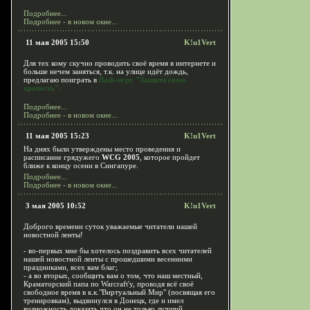
Подробнее...
Подробнее - в новом окне...
11 мая 2005 15:50
K!u1Vert
Для тех кому скучно проводить своё время в интернете и
больше нечем заняться, т.к. на улице идёт дождь,
предлагаю поиграть в
flash-игру "Защити свою
крепость".
Подробнее...
Подробнее - в новом окне...
11 мая 2005 15:23
K!u1Vert
На днях были утверждены место проведения и
расписание грядужего
WCG 2005
, которое пройдет
ближе к концу осени в Сингапуре.
Подробнее...
Подробнее - в новом окне...
3 мая 2005 10:52
K!u1Vert
Доброго времени суток уважаемые читатели нашей
новостной ленты!
- во-первых мне бы хотелось поздравить всех читателей
нашей новостной ленты с прошедшими весенними
праздниками, всех вам благ;
- а во вторых, сообщить вам о том, что наш местный,
Краматорский папа по Warcraft'у, проводя всё своё
свободное время в к.к."Виртуальный Мир" (посвящая его
тренировкам), выдвинулся в Донецк, где и имел
возможность доказать что он не только лучший