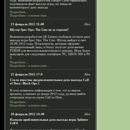
года. Компания-разработчик Danger Close официально
подтвердила факт выхода игры, но никак не
комментирует дату выхода.
Подробнее...
Подробнее - в новом окне...
23 февраля 2012 11:40
Alex
Шутер Spec Ops: The Line не за горами?
Компания-разработчик 2K Games сообщила точную дату
выхода игры Spec Ops: The Line. Шутер выйдет в свет
26.06.2012 года. Пользователи, которые оформят
предварительный заказ, в бонус получат дополнение
FUBAR для многопользовательского режима. Игра будет
выпущена для следующих платформ: PC, XBOX 360 и PS
3.
Подробнее...
Подробнее - в новом окне...
21 февраля 2012 17:9
Alex
Стала известна предположительная дата выхода Call
of Duty: Black Ops 2
В сети появилась информация о том, что в скором
времени, а именно до конца 2012 года, должна выйти
очередная игра из серии Call oа Duty.
Подробнее...
Подробнее - в новом окне...
20 февраля 2012 14:40
Alex
Названа приблизительная дата выхода игры Splinter
Cell 6