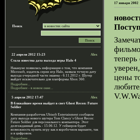
17 января 2002
новост
Поступ
Поиск
Замеча
фильмо
22 апреля 2012 15:23
Alex
теперь 
Стала известна дата выхода игры Halo 4
уверен
Накануне появилась информация о том, что компания
Microsoft, издатель серии игр Halo, назвала точную дату
цены то
выхода очередной части экшена - 6.11.2012 г. Шутер
выйдет исключительно для платформы Xbox 360.
Подробнее...
любите
Подробнее - в новом окне...
V.W.Wa
5 апреля 2012 17:47
Alex
В ближайшее время выйдет в свет Ghost Recon: Future
Soldier
Компания-разработчик Ubisoft Entertainment сообщила
дату выхода нового шутера Tom Clancy`s Ghost Recon:
Future Soldier для персонального компьютера. Этот
долгожданный день - 15.06.12. У геймеров будет
возможность купить игру как в коробочном варианте, так
и в цифровом.
Подробнее...