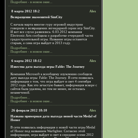
Подробнее - в новом окне...
8 марта 2012 18:2
Alex
Возвращение знаменитой SimCity
С начала марта многие гуру игровой индустрии
говорили о возвращении легендарной серии игр SimCity.
И вот все слухи развеялись: 6.03.2012 компания
Electronic Arts сообщила о разработке очередной части
градостроительной игры. Название игры останется
старым, а сама игра выйдет в 2013 году.
Подробнее...
Подробнее - в новом окне...
6 марта 2012 18:12
Alex
Известна дата выхода игры Fable: The Journey
Компания Microsoft к всеобщему изумлению сообщила
дату выхода игры Fable: The Journey. В сети появилась
информация о том, что игра выйдет в свет 4 сентября
2012 года. Как это зачастую бывает, информация вскоре с
сайтов была удалена, но тем не менее, не осталась
незамеченой.
Подробнее...
Подробнее - в новом окне...
26 февраля 2012 18:10
Alex
Названа примерная дата выхода новой части Medal of
Honor
В сети появилась информация о новой части игры Medal
of Honor под названием Warfighter. Согласно этой
информации, игра выйдет в свет в середине осени 2012