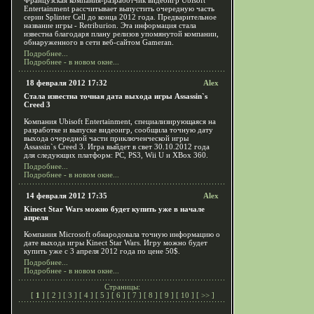
Французская компания-разработчик видеоигр Ubisoft
Entertainment рассчитывает выпустить очередную часть
серии Splinter Cell до конца 2012 года. Предварительное
название игры - Retriburion. Эта информация стала
известна благодаря плану релизов упомянутой компании,
обнаруженного в сети веб-сайтом Gameran.
Подробнее...
Подробнее - в новом окне...
18 февраля 2012 17:32
Alex
Стала известна точная дата выхода игры Assassin`s
Creed 3
Компания Ubisoft Entertainment, специализирующаяся на
разработке и выпуске видеоигр, сообщила точную дату
выхода очередной части приключенческой игры
Assassin`s Creed 3. Игра выйдет в свет 30.10.2012 года
для следующих платформ: PC, PS3, Wii U и XBox 360.
Подробнее...
Подробнее - в новом окне...
14 февраля 2012 17:35
Alex
Kinect Star Wars можно будет купить уже в начале
апреля
Компания Microsoft обнародовала точную информацию о
дате выхода игры Kinect Star Wars. Игру можно будет
купить уже с 3 апреля 2012 года по цене 50$.
Подробнее...
Подробнее - в новом окне...
Страницы:
[
1
] [
2
] [
3
] [
4
] [
5
] [
6
] [
7
] [
8
] [
9
] [
10
] [
>>
]