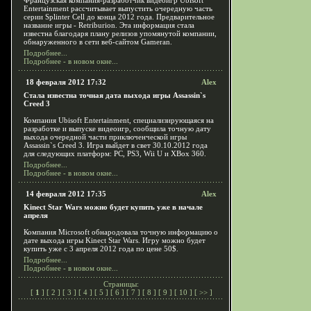
Французская компания-разработчик видеоигр Ubisoft
Entertainment рассчитывает выпустить очередную часть
серии Splinter Cell до конца 2012 года. Предварительное
название игры - Retriburion. Эта информация стала
известна благодаря плану релизов упомянутой компании,
обнаруженного в сети веб-сайтом Gameran.
Подробнее...
Подробнее - в новом окне...
18 февраля 2012 17:32
Alex
Стала известна точная дата выхода игры Assassin`s
Creed 3
Компания Ubisoft Entertainment, специализирующаяся на
разработке и выпуске видеоигр, сообщила точную дату
выхода очередной части приключенческой игры
Assassin`s Creed 3. Игра выйдет в свет 30.10.2012 года
для следующих платформ: PC, PS3, Wii U и XBox 360.
Подробнее...
Подробнее - в новом окне...
14 февраля 2012 17:35
Alex
Kinect Star Wars можно будет купить уже в начале
апреля
Компания Microsoft обнародовала точную информацию о
дате выхода игры Kinect Star Wars. Игру можно будет
купить уже с 3 апреля 2012 года по цене 50$.
Подробнее...
Подробнее - в новом окне...
Страницы:
[
1
] [
2
] [
3
] [
4
] [
5
] [
6
] [
7
] [
8
] [
9
] [
10
] [
>>
]