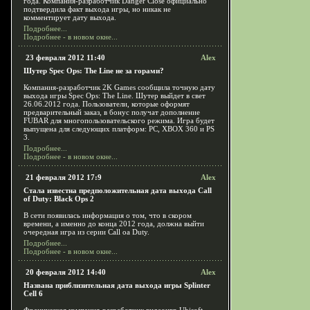
года. Компания-разработчик Danger Close официально
подтвердила факт выхода игры, но никак не
комментирует дату выхода.
Подробнее...
Подробнее - в новом окне...
23 февраля 2012 11:40
Alex
Шутер Spec Ops: The Line не за горами?
Компания-разработчик 2K Games сообщила точную дату
выхода игры Spec Ops: The Line. Шутер выйдет в свет
26.06.2012 года. Пользователи, которые оформят
предварительный заказ, в бонус получат дополнение
FUBAR для многопользовательского режима. Игра будет
выпущена для следующих платформ: PC, XBOX 360 и PS
3.
Подробнее...
Подробнее - в новом окне...
21 февраля 2012 17:9
Alex
Стала известна предположительная дата выхода Call
of Duty: Black Ops 2
В сети появилась информация о том, что в скором
времени, а именно до конца 2012 года, должна выйти
очередная игра из серии Call oа Duty.
Подробнее...
Подробнее - в новом окне...
20 февраля 2012 14:40
Alex
Названа приблизительная дата выхода игры Splinter
Cell 6