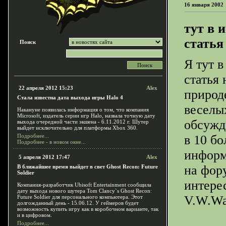
16 января 2002
тут в 
статья 
Поиск
Я тут 
статья 
22 апреля 2012 15:23
Alex
природе
Стала известна дата выхода игры Halo 4
веселых
Накануне появилась информация о том, что компания
Microsoft, издатель серии игр Halo, назвала точную дату
обсужд
выхода очередной части экшена - 6.11.2012 г. Шутер
выйдет исключительно для платформы Xbox 360.
Подробнее...
в 10 бо
Подробнее - в новом окне...
информ
5 апреля 2012 17:47
Alex
на фору
В ближайшее время выйдет в свет Ghost Recon: Future
Soldier
интере
Компания-разработчик Ubisoft Entertainment сообщила
дату выхода нового шутера Tom Clancy`s Ghost Recon:
V.W.Wa
Future Soldier для персонального компьютера. Этот
долгожданный день - 15.06.12. У геймеров будет
возможность купить игру как в коробочном варианте, так
и в цифровом.
Подробнее...