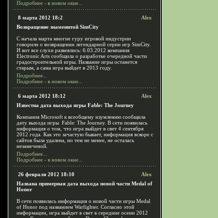
Подробнее - в новом окне...
8 марта 2012 18:2
Alex
Возвращение знаменитой SimCity
С начала марта многие гуру игровой индустрии
говорили о возвращении легендарной серии игр SimCity.
И вот все слухи развеялись: 6.03.2012 компания
Electronic Arts сообщила о разработке очередной части
градостроительной игры. Название игры останется
старым, а сама игра выйдет в 2013 году.
Подробнее...
Подробнее - в новом окне...
6 марта 2012 18:12
Alex
Известна дата выхода игры Fable: The Journey
Компания Microsoft к всеобщему изумлению сообщила
дату выхода игры Fable: The Journey. В сети появилась
информация о том, что игра выйдет в свет 4 сентября
2012 года. Как это зачастую бывает, информация вскоре с
сайтов была удалена, но тем не менее, не осталась
незамеченой.
Подробнее...
Подробнее - в новом окне...
26 февраля 2012 18:10
Alex
Названа примерная дата выхода новой части Medal of
Honor
В сети появилась информация о новой части игры Medal
of Honor под названием Warfighter. Согласно этой
информации, игра выйдет в свет в середине осени 2012