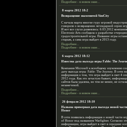
Подробнее - в новом окне...
8 марта 2012 18:2
Возвращение знаменитой SimCity
С начала марта многие гуру игровой индустри
говорили о возвращении легендарной серии игр
И вот все слухи развеялись: 6.03.2012 компания
Electronic Arts сообщила о разработке очередн
градостроительной игры. Название игры остан
старым, а сама игра выйдет в 2013 году.
Подробнее...
Подробнее - в новом окне...
6 марта 2012 18:12
Известна дата выхода игры Fable: The Journ
Компания Microsoft к всеобщему изумлению с
дату выхода игры Fable: The Journey. В сети п
информация о том, что игра выйдет в свет 4 се
2012 года. Как это зачастую бывает, информаци
сайтов была удалена, но тем не менее, не остал
незамеченой.
Подробнее...
Подробнее - в новом окне...
26 февраля 2012 18:10
Названа примерная дата выхода новой части
Honor
В сети появилась информация о новой части и
of Honor под названием Warfighter. Согласно эт
информации, игра выйдет в свет в середине ос