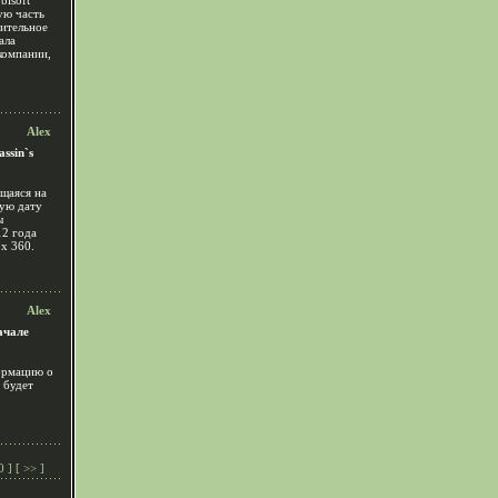
bisoft
ую часть
рительное
ала
компании,
Alex
ssin`s
ющаяся на
ную дату
ы
12 года
x 360.
Alex
ачале
ормацию о
 будет
0
] [
>>
]