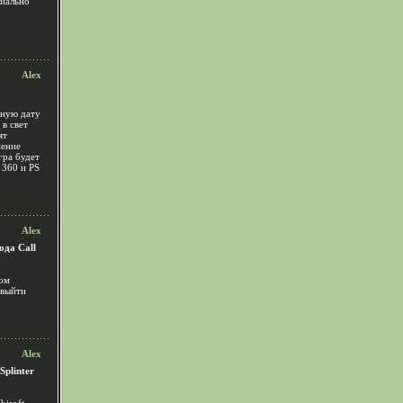
циально
Alex
чную дату
 в свет
ят
нение
гра будет
360 и PS
Alex
ода Call
ром
 выйти
Alex
plinter