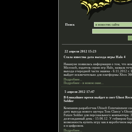
Поиск
22 апреля 2012 15:23
Стала известна дата выхода игры Halo 4
Накануне появилась информация о том, что ко
Microsoft, издатель серии игр Halo, назвала то
выхода очередной части экшена - 6.11.2012 г.
выйдет исключительно для платформы Xbox 36
Подробнее...
Подробнее - в новом окне...
5 апреля 2012 17:47
В ближайшее время выйдет в свет Ghost Reco
Soldier
Компания-разработчик Ubisoft Entertainment с
дату выхода нового шутера Tom Clancy`s Ghost
Future Soldier для персонального компьютера. 
долгожданный день - 15.06.12. У геймеров буд
возможность купить игру как в коробочном вар
и в цифровом.
Подробнее...