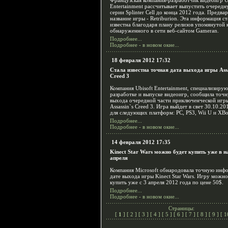
Французская компания-разработчик видеоигр U
Entertainment рассчитывает выпустить очередн
серии Splinter Cell до конца 2012 года. Предва
название игры - Retriburion. Эта информация ст
известна благодаря плану релизов упомянутой 
обнаруженного в сети веб-сайтом Gameran.
Подробнее...
Подробнее - в новом окне...
18 февраля 2012 17:32
Стала известна точная дата выхода игры Assa
Creed 3
Компания Ubisoft Entertainment, специализиру
разработке и выпуске видеоигр, сообщила точ
выхода очередной части приключенческой игр
Assassin`s Creed 3. Игра выйдет в свет 30.10.20
для следующих платформ: PC, PS3, Wii U и XBo
Подробнее...
Подробнее - в новом окне...
14 февраля 2012 17:35
Kinect Star Wars можно будет купить уже в н
апреля
Компания Microsoft обнародовала точную инф
дате выхода игры Kinect Star Wars. Игру можно
купить уже с 3 апреля 2012 года по цене 50$.
Подробнее...
Подробнее - в новом окне...
Страницы:
[
1
] [
2
] [
3
] [
4
] [
5
] [
6
] [
7
] [
8
] [
9
] [
1