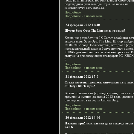
года. Компания-разработчик Danger Close офи
подтвердила факт выхода игры, но никак не
комментирует дату выхода.
Подробнее...
Подробнее - в новом окне...
23 февраля 2012 11:40
Шутер Spec Ops: The Line не за горами?
Компания-разработчик 2K Games сообщила то
выхода игры Spec Ops: The Line. Шутер выйдет
26.06.2012 года. Пользователи, которые оформ
предварительный заказ, в бонус получат допол
FUBAR для многопользовательского режима. И
выпущена для следующих платформ: PC, XBOX 
3.
Подробнее...
Подробнее - в новом окне...
21 февраля 2012 17:9
Стала известна предположительная дата вых
of Duty: Black Ops 2
В сети появилась информация о том, что в ско
времени, а именно до конца 2012 года, должна
очередная игра из серии Call oа Duty.
Подробнее...
Подробнее - в новом окне...
20 февраля 2012 14:40
Названа приблизительная дата выхода игры S
Cell 6