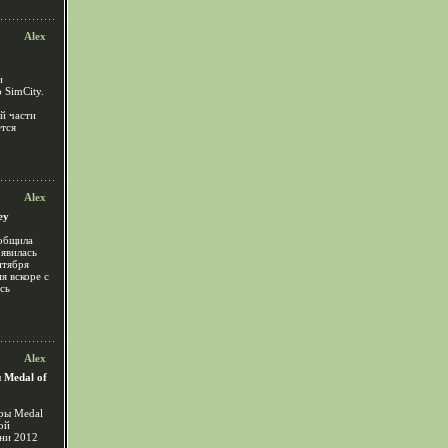
Alex
и
 SimCity.
ой части
ется
Alex
ey
ообщила
оявилась
нтября
я вскоре с
ась
Alex
 Medal of
гры Medal
ой
ени 2012