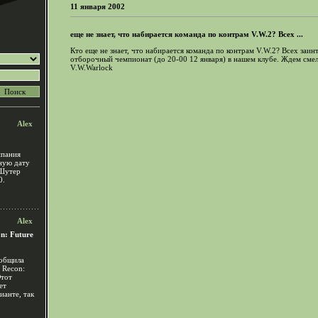
11 января 2002
еще не знает, что набирается команда по контрам V.W.2? Всех ...
Кто еще не знает, что набирается команда по контрам V.W.2? Всех заи
отборочный чемпионат (до 20-00 12 января) в нашем клубе. Ждем смел
V.W.Warlock
Alex
мпания
чную дату
 Шутер
0.
Alex
n: Future
ообщила
 Recon:
Этот
ет
ианте, так