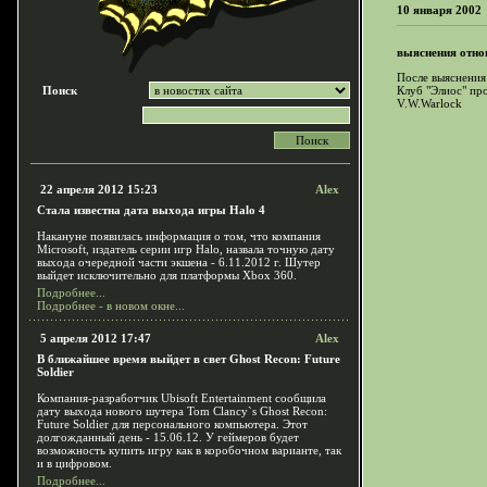
10 января 2002
выяснения отно
После выяснения
Поиск
Клуб "Элиос" пр
V.W.Warlock
22 апреля 2012 15:23
Alex
Стала известна дата выхода игры Halo 4
Накануне появилась информация о том, что компания
Microsoft, издатель серии игр Halo, назвала точную дату
выхода очередной части экшена - 6.11.2012 г. Шутер
выйдет исключительно для платформы Xbox 360.
Подробнее...
Подробнее - в новом окне...
5 апреля 2012 17:47
Alex
В ближайшее время выйдет в свет Ghost Recon: Future
Soldier
Компания-разработчик Ubisoft Entertainment сообщила
дату выхода нового шутера Tom Clancy`s Ghost Recon:
Future Soldier для персонального компьютера. Этот
долгожданный день - 15.06.12. У геймеров будет
возможность купить игру как в коробочном варианте, так
и в цифровом.
Подробнее...