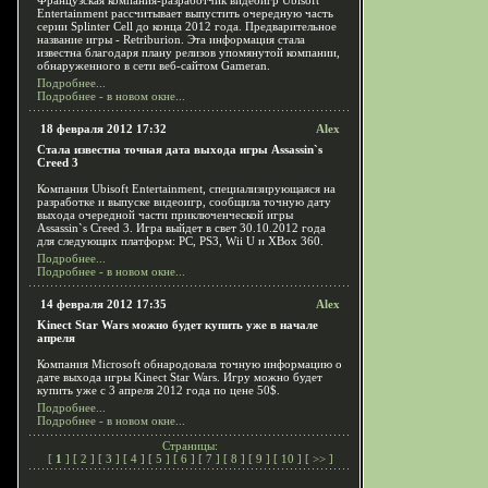
Французская компания-разработчик видеоигр Ubisoft
Entertainment рассчитывает выпустить очередную часть
серии Splinter Cell до конца 2012 года. Предварительное
название игры - Retriburion. Эта информация стала
известна благодаря плану релизов упомянутой компании,
обнаруженного в сети веб-сайтом Gameran.
Подробнее...
Подробнее - в новом окне...
18 февраля 2012 17:32
Alex
Стала известна точная дата выхода игры Assassin`s
Creed 3
Компания Ubisoft Entertainment, специализирующаяся на
разработке и выпуске видеоигр, сообщила точную дату
выхода очередной части приключенческой игры
Assassin`s Creed 3. Игра выйдет в свет 30.10.2012 года
для следующих платформ: PC, PS3, Wii U и XBox 360.
Подробнее...
Подробнее - в новом окне...
14 февраля 2012 17:35
Alex
Kinect Star Wars можно будет купить уже в начале
апреля
Компания Microsoft обнародовала точную информацию о
дате выхода игры Kinect Star Wars. Игру можно будет
купить уже с 3 апреля 2012 года по цене 50$.
Подробнее...
Подробнее - в новом окне...
Страницы:
[
1
] [
2
] [
3
] [
4
] [
5
] [
6
] [
7
] [
8
] [
9
] [
10
] [
>>
]