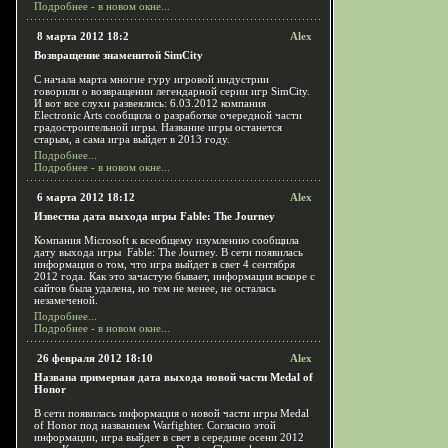
Подробнее - в новом окне...
8 марта 2012 18:2
Alex
Возвращение знаменитой SimCity
С начала марта многие гуру игровой индустрии
говорили о возвращении легендарной серии игр SimCity.
И вот все слухи развеялись: 6.03.2012 компания
Electronic Arts сообщила о разработке очередной части
градостроительной игры. Название игры останется
старым, а сама игра выйдет в 2013 году.
Подробнее...
Подробнее - в новом окне...
6 марта 2012 18:12
Alex
Известна дата выхода игры Fable: The Journey
Компания Microsoft к всеобщему изумлению сообщила
дату выхода игры Fable: The Journey. В сети появилась
информация о том, что игра выйдет в свет 4 сентября
2012 года. Как это зачастую бывает, информация вскоре с
сайтов была удалена, но тем не менее, не осталась
незамеченой.
Подробнее...
Подробнее - в новом окне...
26 февраля 2012 18:10
Alex
Названа примерная дата выхода новой части Medal of
Honor
В сети появилась информация о новой части игры Medal
of Honor под названием Warfighter. Согласно этой
информации, игра выйдет в свет в середине осени 2012