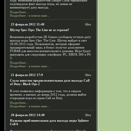
года. Компания-разработчик Danger Close официально
подтвердила факт выхода игры, но никак не
комментирует дату выхода.
Подробнее...
Подробнее - в новом окне...
23 февраля 2012 11:40
Alex
Шутер Spec Ops: The Line не за горами?
Компания-разработчик 2K Games сообщила точную дату
выхода игры Spec Ops: The Line. Шутер выйдет в свет
26.06.2012 года. Пользователи, которые оформят
предварительный заказ, в бонус получат дополнение
FUBAR для многопользовательского режима. Игра будет
выпущена для следующих платформ: PC, XBOX 360 и PS
3.
Подробнее...
Подробнее - в новом окне...
21 февраля 2012 17:9
Alex
Стала известна предположительная дата выхода Call
of Duty: Black Ops 2
В сети появилась информация о том, что в скором
времени, а именно до конца 2012 года, должна выйти
очередная игра из серии Call oа Duty.
Подробнее...
Подробнее - в новом окне...
20 февраля 2012 14:40
Alex
Названа приблизительная дата выхода игры Splinter
Cell 6