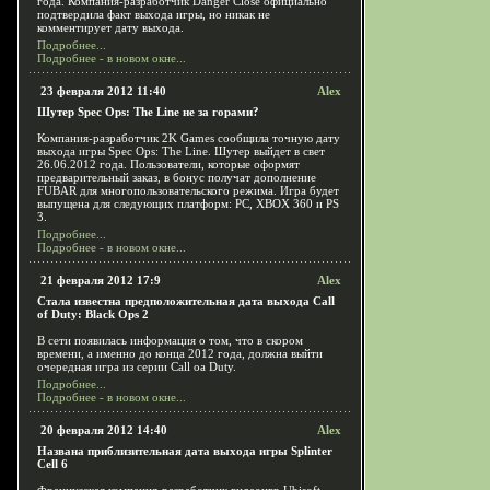
года. Компания-разработчик Danger Close официально
подтвердила факт выхода игры, но никак не
комментирует дату выхода.
Подробнее...
Подробнее - в новом окне...
23 февраля 2012 11:40
Alex
Шутер Spec Ops: The Line не за горами?
Компания-разработчик 2K Games сообщила точную дату
выхода игры Spec Ops: The Line. Шутер выйдет в свет
26.06.2012 года. Пользователи, которые оформят
предварительный заказ, в бонус получат дополнение
FUBAR для многопользовательского режима. Игра будет
выпущена для следующих платформ: PC, XBOX 360 и PS
3.
Подробнее...
Подробнее - в новом окне...
21 февраля 2012 17:9
Alex
Стала известна предположительная дата выхода Call
of Duty: Black Ops 2
В сети появилась информация о том, что в скором
времени, а именно до конца 2012 года, должна выйти
очередная игра из серии Call oа Duty.
Подробнее...
Подробнее - в новом окне...
20 февраля 2012 14:40
Alex
Названа приблизительная дата выхода игры Splinter
Cell 6