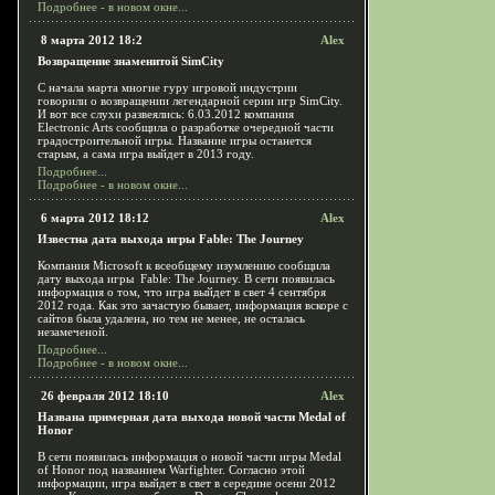
Подробнее - в новом окне...
8 марта 2012 18:2
Alex
Возвращение знаменитой SimCity
С начала марта многие гуру игровой индустрии
говорили о возвращении легендарной серии игр SimCity.
И вот все слухи развеялись: 6.03.2012 компания
Electronic Arts сообщила о разработке очередной части
градостроительной игры. Название игры останется
старым, а сама игра выйдет в 2013 году.
Подробнее...
Подробнее - в новом окне...
6 марта 2012 18:12
Alex
Известна дата выхода игры Fable: The Journey
Компания Microsoft к всеобщему изумлению сообщила
дату выхода игры Fable: The Journey. В сети появилась
информация о том, что игра выйдет в свет 4 сентября
2012 года. Как это зачастую бывает, информация вскоре с
сайтов была удалена, но тем не менее, не осталась
незамеченой.
Подробнее...
Подробнее - в новом окне...
26 февраля 2012 18:10
Alex
Названа примерная дата выхода новой части Medal of
Honor
В сети появилась информация о новой части игры Medal
of Honor под названием Warfighter. Согласно этой
информации, игра выйдет в свет в середине осени 2012