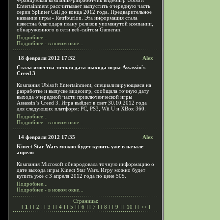
Французская компания-разработчик видеоигр Ubisoft
Entertainment рассчитывает выпустить очередную часть
серии Splinter Cell до конца 2012 года. Предварительное
название игры - Retriburion. Эта информация стала
известна благодаря плану релизов упомянутой компании,
обнаруженного в сети веб-сайтом Gameran.
Подробнее...
Подробнее - в новом окне...
18 февраля 2012 17:32
Alex
Стала известна точная дата выхода игры Assassin`s
Creed 3
Компания Ubisoft Entertainment, специализирующаяся на
разработке и выпуске видеоигр, сообщила точную дату
выхода очередной части приключенческой игры
Assassin`s Creed 3. Игра выйдет в свет 30.10.2012 года
для следующих платформ: PC, PS3, Wii U и XBox 360.
Подробнее...
Подробнее - в новом окне...
14 февраля 2012 17:35
Alex
Kinect Star Wars можно будет купить уже в начале
апреля
Компания Microsoft обнародовала точную информацию о
дате выхода игры Kinect Star Wars. Игру можно будет
купить уже с 3 апреля 2012 года по цене 50$.
Подробнее...
Подробнее - в новом окне...
Страницы:
[
1
] [
2
] [
3
] [
4
] [
5
] [
6
] [
7
] [
8
] [
9
] [
10
] [
>>
]