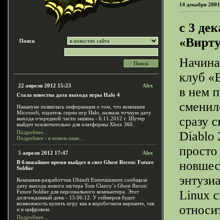
14 декабря 2001
с 3 де
«Вирту
Поиск
Начина
клуб «
22 апреля 2012 15:23
Alex
в нем 
Стала известна дата выхода игры Halo 4
сменил
Накануне появилась информация о том, что компания
Microsoft, издатель серии игр Halo, назвала точную дату
сразу с
выхода очередной части экшена - 6.11.2012 г. Шутер
выйдет исключительно для платформы Xbox 360.
Подробнее...
Diablo 
Подробнее - в новом окне...
просто
5 апреля 2012 17:47
Alex
новшест
В ближайшее время выйдет в свет Ghost Recon: Future
Soldier
энтузи
Компания-разработчик Ubisoft Entertainment сообщила
дату выхода нового шутера Tom Clancy`s Ghost Recon:
Linux 
Future Soldier для персонального компьютера. Этот
долгожданный день - 15.06.12. У геймеров будет
возможность купить игру как в коробочном варианте, так
относи
и в цифровом.
Подробнее...