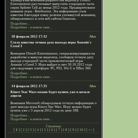
Французская компания-разработчик видеоигр Ubisoft
Entertainment рассчитывает выпустить очередную часть
серии Splinter Cell до конца 2012 года. Предварительное
название игры - Retriburion. Эта информация стала
известна благодаря плану релизов упомянутой компании,
обнаруженного в сети веб-сайтом Gameran.
Подробнее...
Подробнее - в новом окне...
18 февраля 2012 17:32
Alex
Стала известна точная дата выхода игры Assassin`s
Creed 3
Компания Ubisoft Entertainment, специализирующаяся на
разработке и выпуске видеоигр, сообщила точную дату
выхода очередной части приключенческой игры
Assassin`s Creed 3. Игра выйдет в свет 30.10.2012 года
для следующих платформ: PC, PS3, Wii U и XBox 360.
Подробнее...
Подробнее - в новом окне...
14 февраля 2012 17:35
Alex
Kinect Star Wars можно будет купить уже в начале
апреля
Компания Microsoft обнародовала точную информацию о
дате выхода игры Kinect Star Wars. Игру можно будет
купить уже с 3 апреля 2012 года по цене 50$.
Подробнее...
Подробнее - в новом окне...
Страницы:
[
1
] [
2
] [
3
] [
4
] [
5
] [
6
] [
7
] [
8
] [
9
] [
10
] [
>>
]