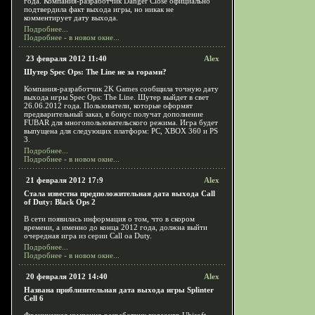
года. Компания-разработчик Danger Close официально
подтвердила факт выхода игры, но никак не
комментирует дату выхода.
Подробнее...
Подробнее - в новом окне...
23 февраля 2012 11:40
Alex
Шутер Spec Ops: The Line не за горами?
Компания-разработчик 2K Games сообщила точную дату
выхода игры Spec Ops: The Line. Шутер выйдет в свет
26.06.2012 года. Пользователи, которые оформят
предварительный заказ, в бонус получат дополнение
FUBAR для многопользовательского режима. Игра будет
выпущена для следующих платформ: PC, XBOX 360 и PS
3.
Подробнее...
Подробнее - в новом окне...
21 февраля 2012 17:9
Alex
Стала известна предположительная дата выхода Call
of Duty: Black Ops 2
В сети появилась информация о том, что в скором
времени, а именно до конца 2012 года, должна выйти
очередная игра из серии Call oа Duty.
Подробнее...
Подробнее - в новом окне...
20 февраля 2012 14:40
Alex
Названа приблизительная дата выхода игры Splinter
Cell 6