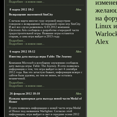
измене
Подробнее - в новом окне...
желающ
8 марта 2012 18:2
Alex
Возвращение знаменитой SimCity
на фору
С начала марта многие гуру игровой индустрии
говорили о возвращении легендарной серии игр SimCity.
Linux 
И вот все слухи развеялись: 6.03.2012 компания
Electronic Arts сообщила о разработке очередной части
Warloc
градостроительной игры. Название игры останется
старым, а сама игра выйдет в 2013 году.
Alex
Подробнее...
Подробнее - в новом окне...
6 марта 2012 18:12
Alex
Известна дата выхода игры Fable: The Journey
Компания Microsoft к всеобщему изумлению сообщила
дату выхода игры Fable: The Journey. В сети появилась
информация о том, что игра выйдет в свет 4 сентября
2012 года. Как это зачастую бывает, информация вскоре с
сайтов была удалена, но тем не менее, не осталась
незамеченой.
Подробнее...
Подробнее - в новом окне...
26 февраля 2012 18:10
Alex
Названа примерная дата выхода новой части Medal of
Honor
В сети появилась информация о новой части игры Medal
of Honor под названием Warfighter. Согласно этой
информации, игра выйдет в свет в середине осени 2012