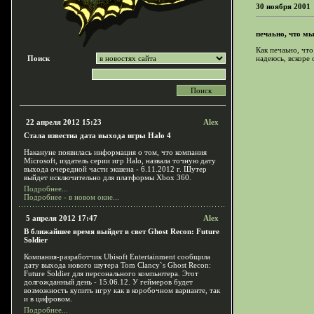
30 ноября 2001
печаьно, что мы
Как печаьно, что
Поиск
надеюсь, вскоре
22 апреля 2012 15:23
Alex
Стала известна дата выхода игры Halo 4
Накануне появилась информация о том, что компания
Microsoft, издатель серии игр Halo, назвала точную дату
выхода очередной части экшена - 6.11.2012 г. Шутер
выйдет исключительно для платформы Xbox 360.
Подробнее...
Подробнее - в новом окне...
5 апреля 2012 17:47
Alex
В ближайшее время выйдет в свет Ghost Recon: Future
Soldier
Компания-разработчик Ubisoft Entertainment сообщила
дату выхода нового шутера Tom Clancy`s Ghost Recon:
Future Soldier для персонального компьютера. Этот
долгожданный день - 15.06.12. У геймеров будет
возможность купить игру как в коробочном варианте, так
и в цифровом.
Подробнее...