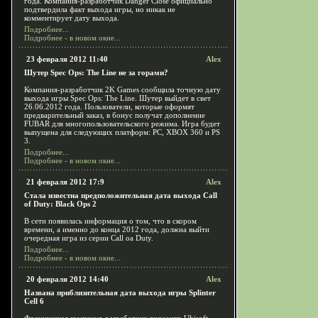
года. Компания-разработчик Danger Close официально
подтвердила факт выхода игры, но никак не
комментирует дату выхода.
Подробнее...
Подробнее - в новом окне...
23 февраля 2012 11:40
Alex
Шутер Spec Ops: The Line не за горами?
Компания-разработчик 2K Games сообщила точную дату
выхода игры Spec Ops: The Line. Шутер выйдет в свет
26.06.2012 года. Пользователи, которые оформят
предварительный заказ, в бонус получат дополнение
FUBAR для многопользовательского режима. Игра будет
выпущена для следующих платформ: PC, XBOX 360 и PS
3.
Подробнее...
Подробнее - в новом окне...
21 февраля 2012 17:9
Alex
Стала известна предположительная дата выхода Call
of Duty: Black Ops 2
В сети появилась информация о том, что в скором
времени, а именно до конца 2012 года, должна выйти
очередная игра из серии Call oа Duty.
Подробнее...
Подробнее - в новом окне...
20 февраля 2012 14:40
Alex
Названа приблизительная дата выхода игры Splinter
Cell 6