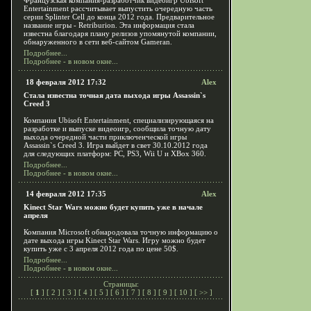
Французская компания-разработчик видеоигр Ubisoft
Entertainment рассчитывает выпустить очередную часть
серии Splinter Cell до конца 2012 года. Предварительное
название игры - Retriburion. Эта информация стала
известна благодаря плану релизов упомянутой компании,
обнаруженного в сети веб-сайтом Gameran.
Подробнее...
Подробнее - в новом окне...
18 февраля 2012 17:32
Alex
Стала известна точная дата выхода игры Assassin`s
Creed 3
Компания Ubisoft Entertainment, специализирующаяся на
разработке и выпуске видеоигр, сообщила точную дату
выхода очередной части приключенческой игры
Assassin`s Creed 3. Игра выйдет в свет 30.10.2012 года
для следующих платформ: PC, PS3, Wii U и XBox 360.
Подробнее...
Подробнее - в новом окне...
14 февраля 2012 17:35
Alex
Kinect Star Wars можно будет купить уже в начале
апреля
Компания Microsoft обнародовала точную информацию о
дате выхода игры Kinect Star Wars. Игру можно будет
купить уже с 3 апреля 2012 года по цене 50$.
Подробнее...
Подробнее - в новом окне...
Страницы:
[
1
] [
2
] [
3
] [
4
] [
5
] [
6
] [
7
] [
8
] [
9
] [
10
] [
>>
]