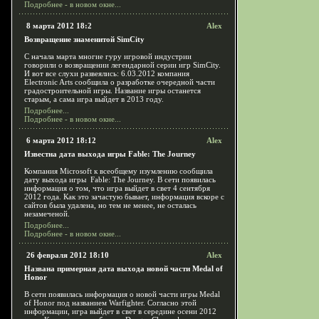
Подробнее - в новом окне...
8 марта 2012 18:2
Alex
Возвращение знаменитой SimCity
С начала марта многие гуру игровой индустрии
говорили о возвращении легендарной серии игр SimCity.
И вот все слухи развеялись: 6.03.2012 компания
Electronic Arts сообщила о разработке очередной части
градостроительной игры. Название игры останется
старым, а сама игра выйдет в 2013 году.
Подробнее...
Подробнее - в новом окне...
6 марта 2012 18:12
Alex
Известна дата выхода игры Fable: The Journey
Компания Microsoft к всеобщему изумлению сообщила
дату выхода игры Fable: The Journey. В сети появилась
информация о том, что игра выйдет в свет 4 сентября
2012 года. Как это зачастую бывает, информация вскоре с
сайтов была удалена, но тем не менее, не осталась
незамеченой.
Подробнее...
Подробнее - в новом окне...
26 февраля 2012 18:10
Alex
Названа примерная дата выхода новой части Medal of
Honor
В сети появилась информация о новой части игры Medal
of Honor под названием Warfighter. Согласно этой
информации, игра выйдет в свет в середине осени 2012