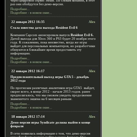
через цифровой сервис Steam. По словам копании, в этот
раз они обойдутся без демо-версии.
Подробнее...
Подробнее - в новом окне...
22 января 2012 16:35
Alex
Стала известна дата выхода Resident Evil 6
Компания Capcom анонсировала выпуск
Resident Evil 6.
Датой выхода для Xbox 360 и PS3 будет 20 ноября этого
года. К сожалению, пока неизвестно, когда же игры
выйдет для персональных компьютеров, но разработчики
обязуются в ближайшее время предоставить эту
информацию.
Подробнее...
Подробнее - в новом окне...
22 января 2012 16:17
Alex
Предположительный выход игры GTA 5 - декабрь
2012 года
По прогнозам различных аналитиков игра GTA5 выйдет,
скорее всего, в конце 2012 - начале 2013 годов. ранее
предполагалось, что мы сможем увидеть продолжение
знаменитого экшена на 6 месяцев раньше.
Подробнее...
Подробнее - в новом окне...
18 января 2012 17:14
Alex
Демо-версия игры Syndicate должна выйти в конце
февраля
В сети появилась информация о том, что демо-версия