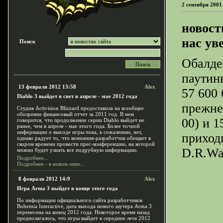
2 сентября 2001
новост
нас ув
Поиск
Обалде
паутины
13 февраля 2012 13:58
Alex
57 600 
Diablo 3 выйдет в свет в апреле - мае 2012 года
прежней
Студия Activision Blizzard предоставила на всеобщее
обозрение финансовый отчет за 2011 год. В нем
00) и 1
говорится, что продолжение серии Diablo выйдет не
ранее, чем в апреле - мае этого года. Более точной
информации о выходе игры пока, к сожалению, нет,
приход
однако радует то, что компания-разработчик обещает в
скором времени провести прес-конференцию, на которой
D.R.Wa
можно будет узнать все подрубную информацию.
Подробнее...
Подробнее - в новом окне...
8 февраля 2012 14:9
Alex
Игра Arma 3 выйдет в конце этого года
По информации официального сайта разработчиков
Bohemia Interactive, дата выхода нового шутера Arma 3
перенесена на конец 2012 года. Некоторое время назад
предполагалось, что игры выйдет в середине лета 2012