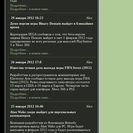
года.
Подробнее...
Подробнее - в новом окне...
29 января 2012 16:23
Alex
Демо-версия игры Binary Domain выйдет в ближайшее
время
Корпорация SEGA сообщила о том, что бета-версия
экшена Binary Domain
выйдет в свет 1 февраля 2012 года
одновременно во всех регионах для консолей PlayStation
3 и Xbox 360.
Подробнее...
Подробнее - в новом окне...
26 января 2012 17:8
Alex
Известна точная дата выхода игры FIFA Street (2012)
Разработчик и распространитель компьютерных игр
Electronic Arts сообщил точную дату выхода игры FIFA
Street (2012). Релиз спортивного симулятора состоится
13 марта в США и 16 марта в Европе. Четвертая часть
серии выйдет для платформ Xbox 360 и PS3.
Подробнее...
Подробнее - в новом окне...
25 января 2012 16:46
Alex
Alan Wake скоро выйдет для персональных
компьютеров
Компания-разработчик из Финляндии Remedy
анонсировала выход Alan Wake для PC. Игра будет
выпущена в феврале 2012 года и будет реализовываться