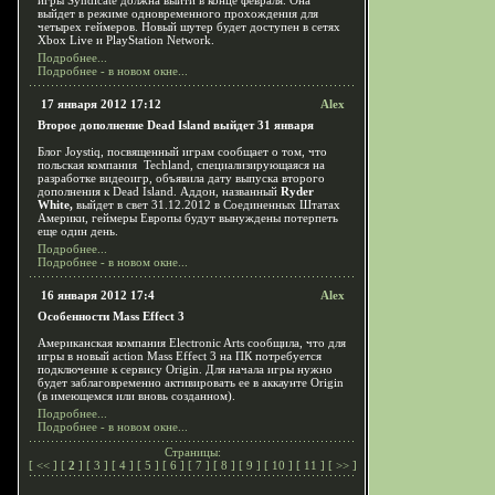
игры Syndicate должна выйти в конце февраля. Она
выйдет в режиме одновременного прохождения для
четырех геймеров. Новый шутер будет доступен в сетях
Xbox Live и PlayStation Network.
Подробнее...
Подробнее - в новом окне...
17 января 2012 17:12
Alex
Второе дополнение Dead Island выйдет 31 января
Блог Joystiq, посвященный играм сообщает о том, что
польская компания Techland, специализирующаяся на
разработке видеоигр, объявила дату выпуска второго
дополнения к Dead Island. Аддон, названный
Ryder
White,
выйдет в свет 31.12.2012 в Соединенных Штатах
Америки, геймеры Европы будут вынуждены потерпеть
еще один день.
Подробнее...
Подробнее - в новом окне...
16 января 2012 17:4
Alex
Особенности Mass Effect 3
Американская компания Electronic Arts сообщила, что для
игры в новый action Mass Effect 3 на ПК потребуется
подключение к сервису Origin. Для начала игры нужно
будет заблаговременно активировать ее в аккаунте Origin
(в имеющемся или вновь созданном).
Подробнее...
Подробнее - в новом окне...
Страницы:
[
<<
] [
2
] [
3
] [
4
] [
5
] [
6
] [
7
] [
8
] [
9
] [
10
] [
11
] [
>>
]