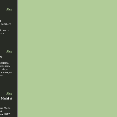
Alex
и
 SimCity.
ой части
ется
Alex
ey
ообщила
оявилась
нтября
я вскоре с
ась
Alex
 Medal of
гры Medal
ой
ени 2012