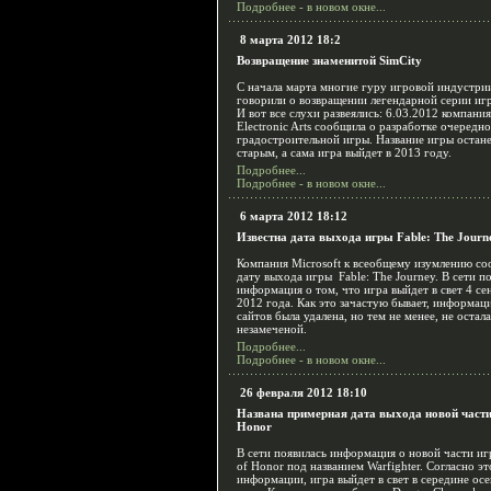
Подробнее - в новом окне...
8 марта 2012 18:2
Возвращение знаменитой SimCity
С начала марта многие гуру игровой индустри
говорили о возвращении легендарной серии игр
И вот все слухи развеялись: 6.03.2012 компания
Electronic Arts сообщила о разработке очередн
градостроительной игры. Название игры остан
старым, а сама игра выйдет в 2013 году.
Подробнее...
Подробнее - в новом окне...
6 марта 2012 18:12
Известна дата выхода игры Fable: The Journ
Компания Microsoft к всеобщему изумлению с
дату выхода игры Fable: The Journey. В сети п
информация о том, что игра выйдет в свет 4 се
2012 года. Как это зачастую бывает, информаци
сайтов была удалена, но тем не менее, не остал
незамеченой.
Подробнее...
Подробнее - в новом окне...
26 февраля 2012 18:10
Названа примерная дата выхода новой части
Honor
В сети появилась информация о новой части и
of Honor под названием Warfighter. Согласно эт
информации, игра выйдет в свет в середине ос