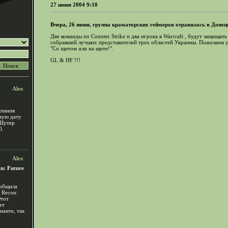
27 июня 2004 9:10
Вчера, 26 июня, группа краматорских геймеров отравилась в Доне
Две команды по Counter Strike и два игрока в Warcraft , будут защищат
собравшей лучших представителей трех областей Украины. Пожелаем у
"Со щитом или на щите!".
GL & HF !!!
Alex
мпания
чную дату
 Шутер
0.
Alex
n: Future
ообщила
 Recon:
Этот
ет
ианте, так