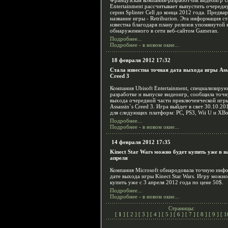
Французская компания-разработчик видеоигр U
Entertainment рассчитывает выпустить очередн
серии Splinter Cell до конца 2012 года. Предва
название игры - Retriburion. Эта информация ст
известна благодаря плану релизов упомянутой 
обнаруженного в сети веб-сайтом Gameran.
Подробнее...
Подробнее - в новом окне...
18 февраля 2012 17:32
Стала известна точная дата выхода игры Assa
Creed 3
Компания Ubisoft Entertainment, специализиру
разработке и выпуске видеоигр, сообщила точ
выхода очередной части приключенческой игр
Assassin`s Creed 3. Игра выйдет в свет 30.10.20
для следующих платформ: PC, PS3, Wii U и XBo
Подробнее...
Подробнее - в новом окне...
14 февраля 2012 17:35
Kinect Star Wars можно будет купить уже в н
апреля
Компания Microsoft обнародовала точную инф
дате выхода игры Kinect Star Wars. Игру можно
купить уже с 3 апреля 2012 года по цене 50$.
Подробнее...
Подробнее - в новом окне...
Страницы:
[
1
] [
2
] [
3
] [
4
] [
5
] [
6
] [
7
] [
8
] [
9
] [
1