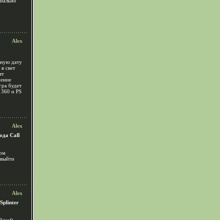
циально
Alex
чную дату
 в свет
ят
нение
гра будет
360 и PS
Alex
ода Call
ром
 выйти
Alex
plinter