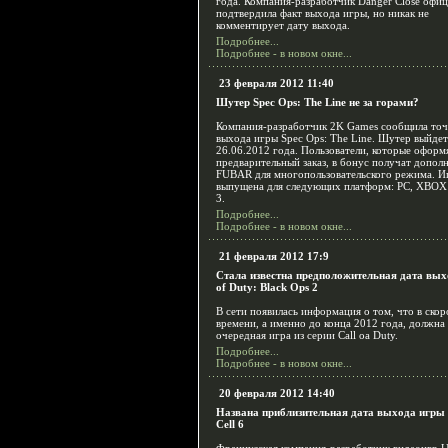
года. Компания-разработчик Danger Close офи
подтвердила факт выхода игры, но никак не
комментирует дату выхода.
Подробнее...
Подробнее - в новом окне...
23 февраля 2012 11:40
Шутер Spec Ops: The Line не за горами?
Компания-разработчик 2K Games сообщила то
выхода игры Spec Ops: The Line. Шутер выйдет
26.06.2012 года. Пользователи, которые оформ
предварительный заказ, в бонус получат допол
FUBAR для многопользовательского режима. И
выпущена для следующих платформ: PC, XBOX 
3.
Подробнее...
Подробнее - в новом окне...
21 февраля 2012 17:9
Стала известна предположительная дата вых
of Duty: Black Ops 2
В сети появилась информация о том, что в ско
времени, а именно до конца 2012 года, должна
очередная игра из серии Call oа Duty.
Подробнее...
Подробнее - в новом окне...
20 февраля 2012 14:40
Названа приблизительная дата выхода игры S
Cell 6