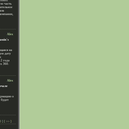
bisoft
ую часть
рительное
ала
компании,
Alex
ssin`s
ющаяся на
ную дату
ы
12 года
x 360.
Alex
ачале
ормацию о
 будет
0
] [
>>
]