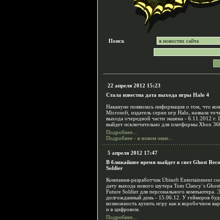
Поиск
22 апреля 2012 15:23
Стала известна дата выхода игры Halo 4
Накануне появилась информация о том, что ко
Microsoft, издатель серии игр Halo, назвала то
выхода очередной части экшена - 6.11.2012 г.
выйдет исключительно для платформы Xbox 36
Подробнее...
Подробнее - в новом окне...
5 апреля 2012 17:47
В ближайшее время выйдет в свет Ghost Reco
Soldier
Компания-разработчик Ubisoft Entertainment с
дату выхода нового шутера Tom Clancy`s Ghost
Future Soldier для персонального компьютера. 
долгожданный день - 15.06.12. У геймеров буд
возможность купить игру как в коробочном вар
и в цифровом.
Подробнее...