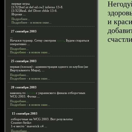
Негоду
первые игры.
[1/32]bnf.ut def ed.cw2 inferno 13-8.
здоров
[1/32]ReaL def Diver cbble 13-6.
Игроки ...
Подробнее...
и краси
Подробнее - в новом окне...
добавит
27 сентября 2003
...
счастл
Начался турнир. Сетку смотрим
здесь
. Будем стараться
оперативно ...
Подробнее...
Подробнее - в новом окне...
25 сентября 2003
первая
(плохая)
- администрация одного из клубов (не
Виртуального Мира), ...
Подробнее...
Подробнее - в новом окне...
20 сентября 2003
наконец-то
фотки
с украинского финала отборочных
WCG 2003. Фотки ...
Подробнее...
Подробнее - в новом окне...
15 сентября 2003
отборочные на WCG 2003. Вот результаты:
Counter-Strike:
1-е место ' maverick c4 ...
Подробнее...