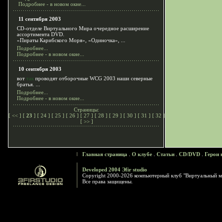
Подробнее - в новом окне...
11 сентября 2003
CD-отделе Виртуального Мира очередное расширение
ассортимента DVD.
«Пираты Карибского Моря», «Одиночка», ...
Подробнее...
Подробнее - в новом окне...
10 сентября 2003
вот
так
проводят отборочные WCG 2003 наши северные
братья. ...
Подробнее...
Подробнее - в новом окне...
Страницы:
[
<<
] [
23
] [
24
] [
25
] [
26
] [
27
] [
28
] [
29
] [
30
] [
31
] [
32
]
[
>>
]
Главная страница
.
О клубе
.
Статьи
.
CD/DVD
.
Герои 
Developed 2004 Эfir studio
Copyright 2000-2026 компьютерный клуб "Виртуальный м
Все права защищены.