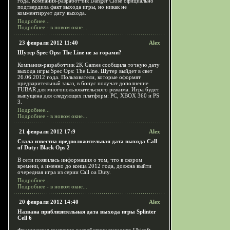
года. Компания-разработчик Danger Close официально
подтвердила факт выхода игры, но никак не
комментирует дату выхода.
Подробнее...
Подробнее - в новом окне...
23 февраля 2012 11:40
Alex
Шутер Spec Ops: The Line не за горами?
Компания-разработчик 2K Games сообщила точную дату
выхода игры Spec Ops: The Line. Шутер выйдет в свет
26.06.2012 года. Пользователи, которые оформят
предварительный заказ, в бонус получат дополнение
FUBAR для многопользовательского режима. Игра будет
выпущена для следующих платформ: PC, XBOX 360 и PS
3.
Подробнее...
Подробнее - в новом окне...
21 февраля 2012 17:9
Alex
Стала известна предположительная дата выхода Call
of Duty: Black Ops 2
В сети появилась информация о том, что в скором
времени, а именно до конца 2012 года, должна выйти
очередная игра из серии Call oа Duty.
Подробнее...
Подробнее - в новом окне...
20 февраля 2012 14:40
Alex
Названа приблизительная дата выхода игры Splinter
Cell 6