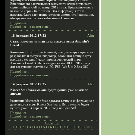
Французская компания-разработчик видеоигр Ubisoft
Entertainment рассчитывает выпустить очередную часть
серии Splinter Cell до конца 2012 года. Предварительное
название игры - Retriburion. Эта информация стала
известна благодаря плану релизов упомянутой компании,
обнаруженного в сети веб-сайтом Gameran.
Подробнее...
Подробнее - в новом окне...
18 февраля 2012 17:32
Alex
Стала известна точная дата выхода игры Assassin`s
Creed 3
Компания Ubisoft Entertainment, специализирующаяся на
разработке и выпуске видеоигр, сообщила точную дату
выхода очередной части приключенческой игры
Assassin`s Creed 3. Игра выйдет в свет 30.10.2012 года
для следующих платформ: PC, PS3, Wii U и XBox 360.
Подробнее...
Подробнее - в новом окне...
14 февраля 2012 17:35
Alex
Kinect Star Wars можно будет купить уже в начале
апреля
Компания Microsoft обнародовала точную информацию о
дате выхода игры Kinect Star Wars. Игру можно будет
купить уже с 3 апреля 2012 года по цене 50$.
Подробнее...
Подробнее - в новом окне...
Страницы:
[
1
] [
2
] [
3
] [
4
] [
5
] [
6
] [
7
] [
8
] [
9
] [
10
] [
>>
]