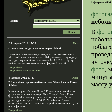
2 февраля 2004
фотога
неболь
Поиск
В
фото
неболь
22 апреля 2012 15:23
Alex
поблаг
Стала известна дата выхода игры Halo 4
провед
Накануне появилась информация о том, что компания
Microsoft, издатель серии игр Halo, назвала точную дату
чуточку
выхода очередной части экшена - 6.11.2012 г. Шутер
выйдет исключительно для платформы Xbox 360.
Подробнее...
фото
, 
Подробнее - в новом окне...
минуты
5 апреля 2012 17:47
Alex
массу 
В ближайшее время выйдет в свет Ghost Recon: Future
Soldier
Компания-разработчик Ubisoft Entertainment сообщила
дату выхода нового шутера Tom Clancy`s Ghost Recon:
Future Soldier для персонального компьютера. Этот
долгожданный день - 15.06.12. У геймеров будет
возможность купить игру как в коробочном варианте, так
и в цифровом.
Подробнее...