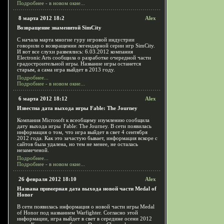
Подробнее - в новом окне...
8 марта 2012 18:2
Alex
Возвращение знаменитой SimCity
С начала марта многие гуру игровой индустрии
говорили о возвращении легендарной серии игр SimCity.
И вот все слухи развеялись: 6.03.2012 компания
Electronic Arts сообщила о разработке очередной части
градостроительной игры. Название игры останется
старым, а сама игра выйдет в 2013 году.
Подробнее...
Подробнее - в новом окне...
6 марта 2012 18:12
Alex
Известна дата выхода игры Fable: The Journey
Компания Microsoft к всеобщему изумлению сообщила
дату выхода игры Fable: The Journey. В сети появилась
информация о том, что игра выйдет в свет 4 сентября
2012 года. Как это зачастую бывает, информация вскоре с
сайтов была удалена, но тем не менее, не осталась
незамеченой.
Подробнее...
Подробнее - в новом окне...
26 февраля 2012 18:10
Alex
Названа примерная дата выхода новой части Medal of
Honor
В сети появилась информация о новой части игры Medal
of Honor под названием Warfighter. Согласно этой
информации, игра выйдет в свет в середине осени 2012