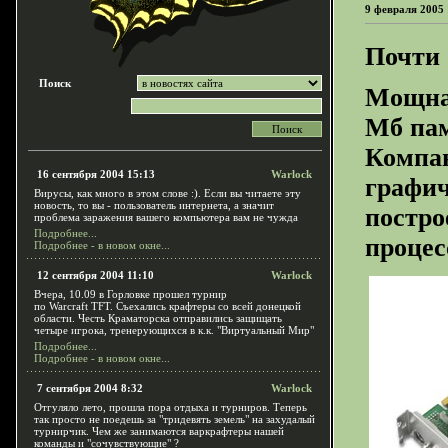
9 февраля 2005 
Почти 
Поиск
Мощная
Мб па
Компан
16 сентября 2004 15:13
Warlock
графич
Вирусы, как много в этом слове :). Если вы читаете эту
новость, то вы - пользователь интернета, а значит
постро
проблема заражения вашего компьютера вам не чужда
Подробнее...
процес
Подробнее - в новом окне...
12 сентября 2004 11:10
Warlock
Вчера, 10.09 в Горловке прошел турнир
по Warcraft TFT. Съехались крафтеры со всей донецкой
области. Честь Краматорска отправились защищать
четыре игрока, тренерующихся в к.к. "Виртуальный Мир"
Подробнее...
Подробнее - в новом окне...
7 сентября 2004 8:32
Warlock
Отгуляло лето, прошла пора отдыха и турниров. Теперь
так просто не поедешь за "тридевять земель" на захудалый
турнирчик. Чем же занимаются варкрафтеры нашей
команды и "сочувствующие" ?