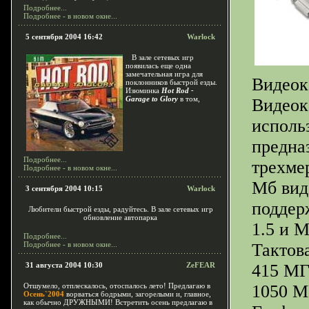
Подробнее...
Подробнее - в новом окне...
5 сентября 2004 16:42
Warlock
В зале сетевых игр
появилась еще одна
замечательная игра для
Видеок
поклонников быстрой езды.
Изюминка
Hot Rod -
Garage to Glory
в том,
Видеок
исполь
предна
Подробнее...
трехме
Подробнее - в новом окне...
Мб вид
3 сентября 2004 10:15
Warlock
поддер
Любители быстрой езды, радуйтесь. В зале сетевых игр
обновление автопарка
1.5 и M
Подробнее...
Подробнее - в новом окне...
Тактов
31 августа 2004 10:30
ZeFEAR
415 МГ
Отшумело, отплескалось, отоспалось лето! Предлагаю в
1050 М
Осень`2004
ворваться бодрыми, загорелыми и, главное,
как обычно ДРУЖНЫМИ! Встретить осень предлагаю в