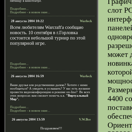
Графич
пятницу в кинотеатре.
слот PC
Подробнее...
Подробнее - в новом окне...
интерф
28 августа 2004 10:22
Warlock
панеле
Всем любителям W
a
r
c
r
a
f
t'
a
сообщаю
новость. 10
c
ентября в г.Горловка
одновр
состоится небольшой турнир по этой
популярной игре.
разреш
может д
новинк
Подробнее...
Подробнее - в новом окне...
которо
26 августа 2004 16:59
Warlock
мощнос
Ваши друзья или родственники далеко? Хотите с ними
Размер
пообщаться? А увидеть и услышать? У вас есть желание
провести видеоконференцию в режиме on-line? Во всех
этих вопросах вам сможет помочь к.к.
"Виртуальный
4400 с
Мир".
постав
Подробнее...
Подробнее - в новом окне...
обеспе
26 августа 2004 13:59
V.W.Bce
Ориент
Поздравляем!!!