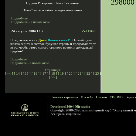
298000
С Днем Рождения, Павел Савченков.
"Папа" нашего сайта сегодня именинник.
Подробнее...
Подробнее - в новом окне...
24 августа 2004 12:7
ZeFEAR
Поздравляю всех с
Днем
Незалежност1
!!
От всей души
желаю верить в светлое будущее страны и предлагаю тост
за то, чтобы этого самого светлого времени дождаться!
Будьмо!
Подробнее...
Подробнее - в новом окне...
Страницы:
[
<<
] [
14
] [
15
] [
16
] [
17
] [
18
] [
19
] [
20
] [
21
] [
22
] [
23
]
[
>>
]
Главная страница
.
О клубе
.
Статьи
.
CD/DVD
.
Герои 
Developed 2004 Эfir studio
Copyright 2000-2026 компьютерный клуб "Виртуальный м
Все права защищены.