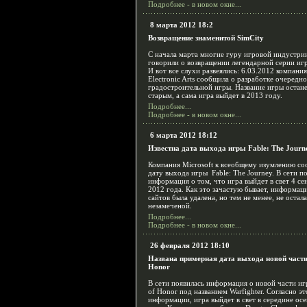
Подробнее - в новом окне...
8 марта 2012 18:2
Возвращение знаменитой SimCity
С начала марта многие гуру игровой индустри
говорили о возвращении легендарной серии игр
И вот все слухи развеялись: 6.03.2012 компания
Electronic Arts сообщила о разработке очередн
градостроительной игры. Название игры остан
старым, а сама игра выйдет в 2013 году.
Подробнее...
Подробнее - в новом окне...
6 марта 2012 18:12
Известна дата выхода игры Fable: The Journ
Компания Microsoft к всеобщему изумлению с
дату выхода игры Fable: The Journey. В сети п
информация о том, что игра выйдет в свет 4 се
2012 года. Как это зачастую бывает, информаци
сайтов была удалена, но тем не менее, не остал
незамеченой.
Подробнее...
Подробнее - в новом окне...
26 февраля 2012 18:10
Названа примерная дата выхода новой части
Honor
В сети появилась информация о новой части и
of Honor под названием Warfighter. Согласно эт
информации, игра выйдет в свет в середине ос