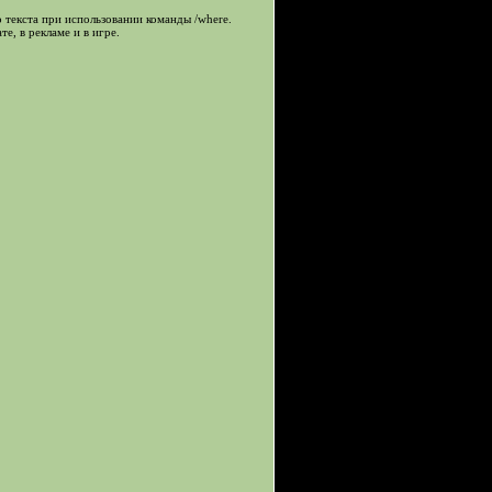
 текста при использовании команды /where.
е, в рекламе и в игре.