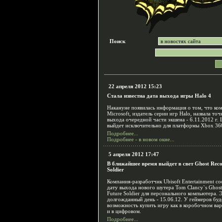
Поиск
22 апреля 2012 15:23
Стала известна дата выхода игры Halo 4
Накануне появилась информация о том, что ко
Microsoft, издатель серии игр Halo, назвала то
выхода очередной части экшена - 6.11.2012 г.
выйдет исключительно для платформы Xbox 36
Подробнее...
Подробнее - в новом окне...
5 апреля 2012 17:47
В ближайшее время выйдет в свет Ghost Reco
Soldier
Компания-разработчик Ubisoft Entertainment с
дату выхода нового шутера Tom Clancy`s Ghost
Future Soldier для персонального компьютера. 
долгожданный день - 15.06.12. У геймеров буд
возможность купить игру как в коробочном вар
и в цифровом.
Подробнее...