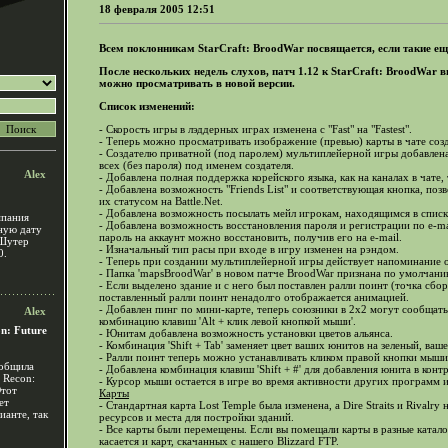
18 февраля 2005 12:51
Всем поклонникам StarCraft: BroodWar посвящается, если такие ещё
После нескольких недель слухов, патч 1.12 к StarCraft: BroodWar в
можно просматривать в новой версии.
Список изменений:
- Скорость игры в лэддерных играх изменена с "Fast" на "Fastest".
- Теперь можно просматривать изображение (превью) карты в чате со
- Создателю приватной (под паролем) мультиплейерной игры добавлен
всех (без пароля) под именем создателя.
Alex
- Добавлена полная поддержка корейского языка, как на каналах в чате, 
- Добавлена возможность "Friends List" и соответствующая кнопка, поз
их статусом на Battle.Net.
- Добавлена возможность посылать мейл игрокам, находящимся в списк
мпания
- Добавлена возможность восстановления пароля и регистрации по e-mail 
чную дату
пароль на аккаунт можно восстановить, получив его на e-mail.
 Шутер
- Изначальный тип расы при входе в игру изменен на рэндом.
0.
- Теперь при создании мультиплейерной игры действует напоминание о 
- Папка 'mapsBroodWar' в новом патче BroodWar признана по умолчани
- Если выделено здание и с него был поставлен ралли поинт (точка сбо
поставленный ралли поинт ненадолго отображается анимацией.
- Добавлен пинг по мини-карте, теперь союзники в 2x2 могут сообщать
Alex
комбинацию клавиш 'Alt + клик левой кнопкой мыши'.
n: Future
- Юнитам добавлена возможность установки цветов альянса.
- Комбинация 'Shift + Tab' заменяет цвет ваших юнитов на зеленый, ваше
- Ралли поинт теперь можно устанавливать кликом правой кнопки мыши
ообщила
- Добавлена комбинация клавиш 'Shift + #' для добавления юнита в кон
 Recon:
- Курсор мыши остается в игре во время активности других программ и
Этот
Карты
ет
- Стандартная карта Lost Temple была изменена, а Dire Straits и Rivalr
ианте, так
ресурсов и места для постройки зданий.
- Все карты были перемещены. Если вы помещали карты в разные катало
касается и карт, скачанных с нашего Blizzard FTP.