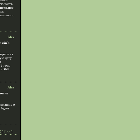
bisoft
ую часть
рительное
ала
компании,
Alex
ssin`s
ющаяся на
ную дату
ы
12 года
x 360.
Alex
ачале
ормацию о
 будет
0
] [
>>
]