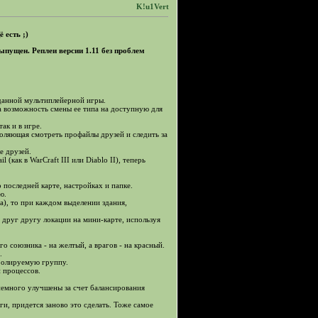
K!u1Vert
 есть ;)
ыпущен. Реплеи версии 1.11 без проблем
зданной мультиплейерной игры.
а возможность смены ее типа на доступную для
так и в игре.
воляющая смотреть профайлы друзей и следить за
е друзей.
(как в WarCraft III или Diablo II), теперь
последней карте, настройках и папке.
ю.
ра), то при каждом выделении здания,
 друг другу локации на мини-карте, используя
го союзника - на желтый, а врагов - на красный.
.
тролируемую группу.
 процессов.
y немного улучшены за счет балансирования
ги, придется заново это сделать. Тоже самое