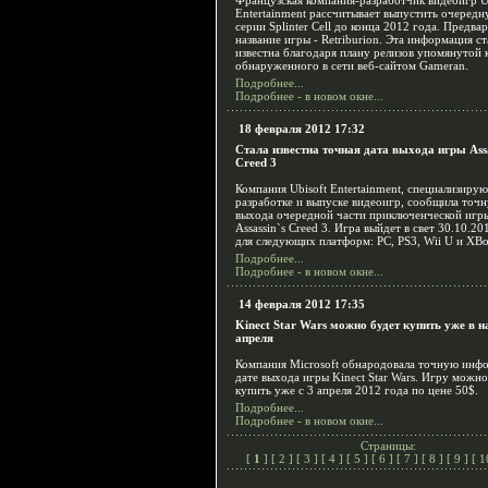
Французская компания-разработчик видеоигр U
Entertainment рассчитывает выпустить очередн
серии Splinter Cell до конца 2012 года. Предва
название игры - Retriburion. Эта информация ст
известна благодаря плану релизов упомянутой 
обнаруженного в сети веб-сайтом Gameran.
Подробнее...
Подробнее - в новом окне...
18 февраля 2012 17:32
Стала известна точная дата выхода игры Assa
Creed 3
Компания Ubisoft Entertainment, специализиру
разработке и выпуске видеоигр, сообщила точ
выхода очередной части приключенческой игр
Assassin`s Creed 3. Игра выйдет в свет 30.10.20
для следующих платформ: PC, PS3, Wii U и XBo
Подробнее...
Подробнее - в новом окне...
14 февраля 2012 17:35
Kinect Star Wars можно будет купить уже в н
апреля
Компания Microsoft обнародовала точную инф
дате выхода игры Kinect Star Wars. Игру можно
купить уже с 3 апреля 2012 года по цене 50$.
Подробнее...
Подробнее - в новом окне...
Страницы:
[
1
] [
2
] [
3
] [
4
] [
5
] [
6
] [
7
] [
8
] [
9
] [
1