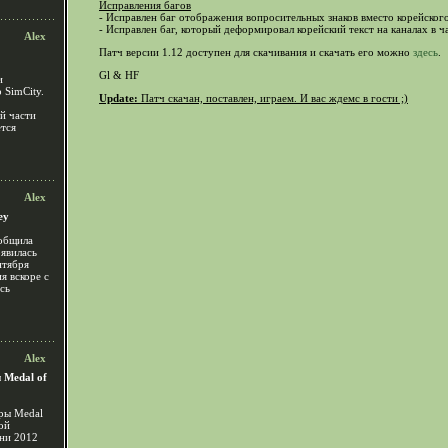
Исправления багов
- Исправлен баг отображения вопросительных знаков вместо корейского
- Исправлен баг, который деформировал корейский текст на каналах в чат
Alex
Патч версии 1.12 доступен для скачивания и скачать его можно
здесь
.
Gl & HF
и
 SimCity.
Update:
Патч скачан, поставлен, играем. И вас ждемс в гости ;)
ой части
ется
Alex
ey
ообщила
оявилась
нтября
я вскоре с
ась
Alex
 Medal of
гры Medal
ой
ени 2012