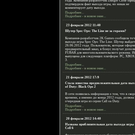
года. Компания-разработчик Danger Close офи
подтвердила факт выхода игры, но никак не
комментирует дату выхода.
Подробнее...
Подробнее - в новом окне...
23 февраля 2012 11:40
Шутер Spec Ops: The Line не за горами?
Компания-разработчик 2K Games сообщила то
выхода игры Spec Ops: The Line. Шутер выйдет
26.06.2012 года. Пользователи, которые оформ
предварительный заказ, в бонус получат допол
FUBAR для многопользовательского режима. И
выпущена для следующих платформ: PC, XBOX 
3.
Подробнее...
Подробнее - в новом окне...
21 февраля 2012 17:9
Стала известна предположительная дата вых
of Duty: Black Ops 2
В сети появилась информация о том, что в ско
времени, а именно до конца 2012 года, должна
очередная игра из серии Call oа Duty.
Подробнее...
Подробнее - в новом окне...
20 февраля 2012 14:40
Названа приблизительная дата выхода игры S
Cell 6