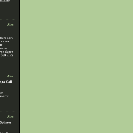
циально
Alex
чную дату
 в свет
ят
нение
гра будет
360 и PS
Alex
ода Call
ром
 выйти
Alex
plinter