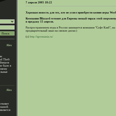
7 апреля 2005 18:22
Хорошая новость для тех, кто не успел приобрести копию игры Worl
Компания Blizzard готовит для Европы новый тираж этой сверхпо
в продажу 15 апреля.
Распространением игры в России занимается компания "Софт Клаб", на
предварительный заказ на свежие диски:)
(c)
http://igromania.ru/
Alex
ли
nd Theft
еймеров
не было в
рокому
ельные
Alex
ствляет
онажей.
является