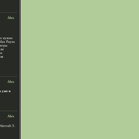
Alex
то нужно
 Max Payne
 игры
или
ax
ля
Alex
в уже в
Alex
arcraft 3: