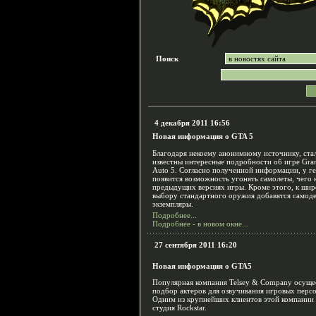
Поиск
4 декабря 2011 16:56
Новая информация о GTA 5
Благодаря некоему анонимному источнику, ста
известны интересные подробности об игре Gra
Auto 5. Согласно полученной информации, у г
появится возможность угонять самолеты, чего 
предыдущих версиях игры. Кроме этого, к ши
выбору стандартного оружия добавятся самод
экземпляры.
Подробнее...
Подробнее - в новом окне...
27 сентября 2011 16:20
Новая информация о GTA5
Популярная компания Telsey & Company осуще
подбор актеров для озвучивания игровых перс
Одним из крупнейших клиентов этой компании 
студия Rockstar.