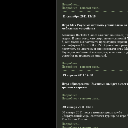
Подробнее...
Подробнее - в новом окне...
11 сентября 2011 13:19
Игра Max Payne может быть установлена на
мобильные устройства
Компания Rockstar Games отлично понимает, ч
людям. В силу того, что скоро появится новый
3, они могли бы поставить предыдущие версии
на плтформы Xbox 360 и PS3. Однако они реш
поступить по-другому и анонсировали игру M
Payne для мобильной платформы, в частности д
устройст на платформе Android.
Подробнее...
Подробнее - в новом окне...
19 апреля 2011 14:38
Игра «Диверсанты: Вьетнам» выйдет в свет 
третьем квартале
Подробнее...
Подробнее - в новом окне...
30 января 2011 14:16
30
января 2011 года в компьютерном клубе
«Виртуальный мир» состоялся турнир по игре W
The Frozen Throne.
Подробнее...
Подробнее - в новом окне...