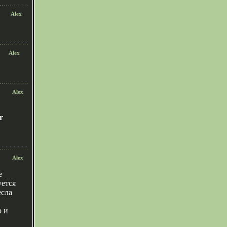
Alex
Alex
Alex
r
Alex
e
уется
есла
 и