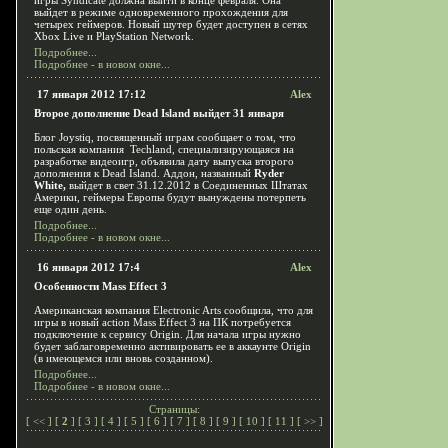
игры Syndicate должна выйти в конце февраля. Она
выйдет в режиме одновременного прохождения для
четырех геймеров. Новый шутер будет доступен в сетях
Xbox Live и PlayStation Network.
Подробнее...
Подробнее - в новом окне...
17 января 2012 17:12
Alex
Второе дополнение Dead Island выйдет 31 января
Блог Joystiq, посвященный играм сообщает о том, что
польская компания Techland, специализирующаяся на
разработке видеоигр, объявила дату выпуска второго
дополнения к Dead Island. Аддон, названный
Ryder
White,
выйдет в свет 31.12.2012 в Соединенных Штатах
Америки, геймеры Европы будут вынуждены потерпеть
еще один день.
Подробнее...
Подробнее - в новом окне...
16 января 2012 17:4
Alex
Особенности Mass Effect 3
Американская компания Electronic Arts сообщила, что для
игры в новый action Mass Effect 3 на ПК потребуется
подключение к сервису Origin. Для начала игры нужно
будет заблаговременно активировать ее в аккаунте Origin
(в имеющемся или вновь созданном).
Подробнее...
Подробнее - в новом окне...
Страницы:
[
<<
] [
2
] [
3
] [
4
] [
5
] [
6
] [
7
] [
8
] [
9
] [
10
] [
11
] [
>>
]