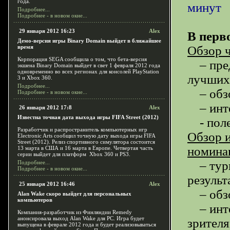
года.
минут
Подробнее...
Подробнее - в новом окне...
29 января 2012 16:23
Alex
В перв
Демо-версия игры Binary Domain выйдет в ближайшее
время
Обзор ч
Корпорация SEGA сообщила о том, что бета-версия
– предс
экшена Binary Domain
выйдет в свет 1 февраля 2012 года
одновременно во всех регионах для консолей PlayStation
лучших 
3 и Xbox 360.
Подробнее...
– обзо
Подробнее - в новом окне...
– инте
26 января 2012 17:8
Alex
Известна точная дата выхода игры FIFA Street (2012)
- поле
Разработчик и распространитель компьютерных игр
Обзор и
Electronic Arts сообщил точную дату выхода игры FIFA
Street (2012). Релиз спортивного симулятора состоится
номинац
13 марта в США и 16 марта в Европе. Четвертая часть
серии выйдет для платформ Xbox 360 и PS3.
– турн
Подробнее...
Подробнее - в новом окне...
результ
25 января 2012 16:46
Alex
– обзо
Alan Wake скоро выйдет для персональных
компьютеров
– инте
Компания-разработчик из Финляндии Remedy
анонсировала выход Alan Wake для PC. Игра будет
зрителя
выпущена в феврале 2012 года и будет реализовываться