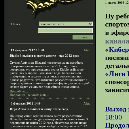
1 марта 2006 12
Ну реб
спорто
Поиск
в эфир
канал
«Кибер
13 февраля 2012 13:58
Alex
посвящ
Diablo 3 выйдет в свет в апреле - мае 2012 года
Студия Activision Blizzard предоставила на всеобщее
деталь
обозрение финансовый отчет за 2011 год. В нем
говорится, что продолжение серии Diablo выйдет не
«Лиги 
ранее, чем в апреле - мае этого года. Более точной
информации о выходе игры пока, к сожалению, нет,
спонсо
однако радует то, что компания-разработчик обещает в
скором времени провести прес-конференцию, на которой
можно будет узнать все подрубную информацию.
зависит
Подробнее...
Подробнее - в новом окне...
8 февраля 2012 14:9
Alex
Выход 
Игра Arma 3 выйдет в конце этого года
18:00
По информации официального сайта разработчиков
Bohemia Interactive, дата выхода нового шутера Arma 3
перенесена на конец 2012 года. Некоторое время назад
Продол
предполагалось, что игры выйдет в середине лета 2012