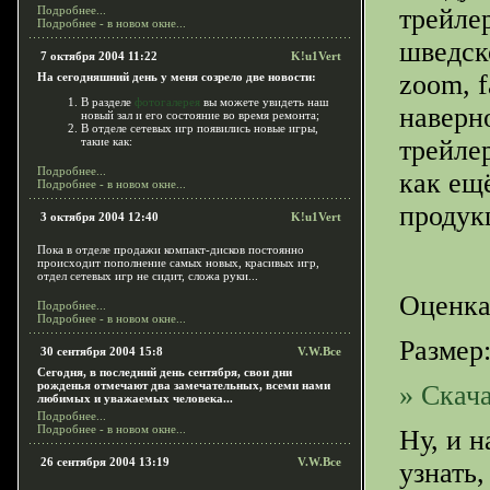
Подробнее...
трейлер
Подробнее - в новом окне...
шведско
7 октября 2004 11:22
K!u1Vert
zoom, f
На сегодняшний день у меня созрело две новости:
В разделе
фотогалерея
вы можете увидеть наш
наверн
новый зал и его состояние во время ремонта;
В отделе сетевых игр появились новые игры,
такие как:
трейле
Подробнее...
как ещ
Подробнее - в новом окне...
продук
3 октября 2004 12:40
K!u1Vert
Пока в отделе продажи компакт-дисков постоянно
происходит пополнение самых новых, красивых игр,
отдел сетевых игр не сидит, сложа руки...
Оценка
Подробнее...
Подробнее - в новом окне...
Размер:
30 сентября 2004 15:8
V.W.Все
Сегодня, в последний день сентября, свои дни
рожденья отмечают два замечательных, всеми нами
» Скача
любимых и уважаемых человека...
Подробнее...
Подробнее - в новом окне...
Ну, и 
26 сентября 2004 13:19
V.W.Bce
узнать,