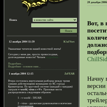
28 декабря 2006
Поиск
Вот, в
посети
количе
12 ноября 2004 11:59
K!u1Vert
должно
Уважаемые читатели нашей новостной ленты!
подбор
Сегодня у меня две, просто превосходные,
долгожданные новости! Читаем
подробнее...
ChillSi
Подробнее...
Подробнее - в новом окне...
1 ноября 2004 12:15
ZeFEAR
Начну 
Вчера состоялась виртуальная разборка между тремя
самыми действующими командами по КС города
версии 
Краматорска. По круговой системе (каждый-с-каждым)
сыграли
v-world
,
virus
и
vVv
. Призовые места
осталь
распределились следующим образом:
1 - v-world - 50UAH.
трейле
2 - virus - дружеские рукопожатия и всяческие
поздравления.