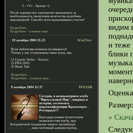
мувика
3 - vVv - бронза =).
очередн
После турнира все однозначно высказались за
приско
необходимость увеличения количества подобных
мероприятий. Спасибо всем принимавшим участие!
видим 
Подробнее...
Подробнее - в новом окне...
поднад
19 октября 2004 11:25
K!u1Vert
и теже
Всем любителям новинок посвящается!
блики 
Теперь у нас установлены такие игры, как:
1) Counter Strike – Source;
музыка
2) FIFA 2005;
3) Shark Tale.
момент
Подробнее...
Подробнее - в новом окне...
наверн
9 октября 2004 11:37
POLYAK
Оценка
Cегодня, в компьютерном клубе
"Виртуальный Мир", впервые в
Размер:
истории, состоялась
видеоконференция Краматорск -
Роттердам!!!
» Скача
Благодаря новым техническим
возможностям клуба, при
безграничной поддержке нашего провайдера
Следую
InformService
, наш системный администратор,