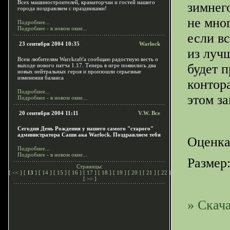
Всех машиностроителей, краматорчан и гостей нашего
зимнег
города поздравляем с праздниками!
не мно
Подробнее...
Подробнее - в новом окне...
если вс
23 сентября 2004 10:35
Warlock
из луч
Всем любителям Warckraft'a сообщаю радостную весть о
будет п
выходе нового патча 1.17. Теперь в игре появились два
новых нейтральных героя и произошли серьезные
изменения баланса
контор
Подробнее...
этом з
Подробнее - в новом окне...
20 сентября 2004 11:11
V.W. Все
Сегодня День Рождения у нашего самого "старого"
администратора Саши ака Warlock. Поздравляем тебя
Оценка
Подробнее...
Подробнее - в новом окне...
Размер:
Страницы:
[
<<
] [
13
] [
14
] [
15
] [
16
] [
17
] [
18
] [
19
] [
20
] [
21
] [
22
]
[
>>
]
» Скача