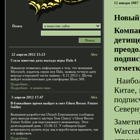
12 января 2007 
Новый 
Поиск
Компан
дети
преодо
22 апреля 2012 15:23
Alex
подпис
Стала известна дата выхода игры Halo 4
отметк
Накануне появилась информация о том, что компания
Microsoft, издатель серии игр Halo, назвала точную дату
выхода очередной части экшена - 6.11.2012 г. Шутер
Наибол
выйдет исключительно для платформы Xbox 360.
Подробнее...
Китае,
Подробнее - в новом окне...
подпис
5 апреля 2012 17:47
Alex
В ближайшее время выйдет в свет Ghost Recon: Future
Северн
Soldier
Компания-разработчик Ubisoft Entertainment сообщила
дату выхода нового шутера Tom Clancy`s Ghost Recon:
Заметим
Future Soldier для персонального компьютера. Этот
долгожданный день - 15.06.12. У геймеров будет
Warcra
возможность купить игру как в коробочном варианте, так
и в цифровом.
Подробнее...