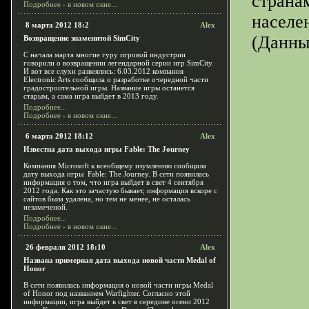
страна
Подробнее - в новом окне...
населе
8 марта 2012 18:2
Alex
(Данны
Возвращение знаменитой SimCity
С начала марта многие гуру игровой индустрии
говорили о возвращении легендарной серии игр SimCity.
И вот все слухи развеялись: 6.03.2012 компания
Electronic Arts сообщила о разработке очередной части
градостроительной игры. Название игры останется
старым, а сама игра выйдет в 2013 году.
Подробнее...
Подробнее - в новом окне...
6 марта 2012 18:12
Alex
Известна дата выхода игры Fable: The Journey
Компания Microsoft к всеобщему изумлению сообщила
дату выхода игры Fable: The Journey. В сети появилась
информация о том, что игра выйдет в свет 4 сентября
2012 года. Как это зачастую бывает, информация вскоре с
сайтов была удалена, но тем не менее, не осталась
незамеченой.
Подробнее...
Подробнее - в новом окне...
26 февраля 2012 18:10
Alex
Названа примерная дата выхода новой части Medal of
Honor
В сети появилась информация о новой части игры Medal
of Honor под названием Warfighter. Согласно этой
информации, игра выйдет в свет в середине осени 2012