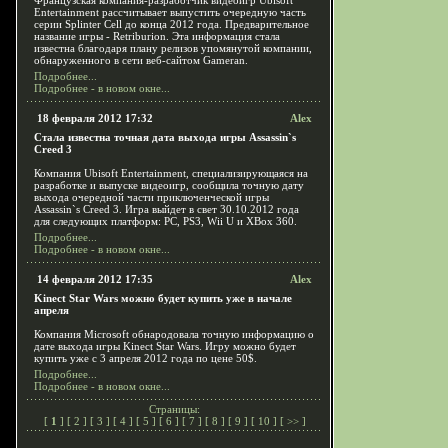
Французская компания-разработчик видеоигр Ubisoft
Entertainment рассчитывает выпустить очередную часть
серии Splinter Cell до конца 2012 года. Предварительное
название игры - Retriburion. Эта информация стала
известна благодаря плану релизов упомянутой компании,
обнаруженного в сети веб-сайтом Gameran.
Подробнее...
Подробнее - в новом окне...
18 февраля 2012 17:32
Alex
Стала известна точная дата выхода игры Assassin`s
Creed 3
Компания Ubisoft Entertainment, специализирующаяся на
разработке и выпуске видеоигр, сообщила точную дату
выхода очередной части приключенческой игры
Assassin`s Creed 3. Игра выйдет в свет 30.10.2012 года
для следующих платформ: PC, PS3, Wii U и XBox 360.
Подробнее...
Подробнее - в новом окне...
14 февраля 2012 17:35
Alex
Kinect Star Wars можно будет купить уже в начале
апреля
Компания Microsoft обнародовала точную информацию о
дате выхода игры Kinect Star Wars. Игру можно будет
купить уже с 3 апреля 2012 года по цене 50$.
Подробнее...
Подробнее - в новом окне...
Страницы:
[
1
] [
2
] [
3
] [
4
] [
5
] [
6
] [
7
] [
8
] [
9
] [
10
] [
>>
]