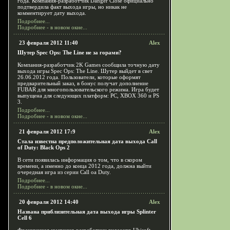
года. Компания-разработчик Danger Close официально
подтвердила факт выхода игры, но никак не
комментирует дату выхода.
Подробнее...
Подробнее - в новом окне...
23 февраля 2012 11:40
Alex
Шутер Spec Ops: The Line не за горами?
Компания-разработчик 2K Games сообщила точную дату
выхода игры Spec Ops: The Line. Шутер выйдет в свет
26.06.2012 года. Пользователи, которые оформят
предварительный заказ, в бонус получат дополнение
FUBAR для многопользовательского режима. Игра будет
выпущена для следующих платформ: PC, XBOX 360 и PS
3.
Подробнее...
Подробнее - в новом окне...
21 февраля 2012 17:9
Alex
Стала известна предположительная дата выхода Call
of Duty: Black Ops 2
В сети появилась информация о том, что в скором
времени, а именно до конца 2012 года, должна выйти
очередная игра из серии Call oа Duty.
Подробнее...
Подробнее - в новом окне...
20 февраля 2012 14:40
Alex
Названа приблизительная дата выхода игры Splinter
Cell 6